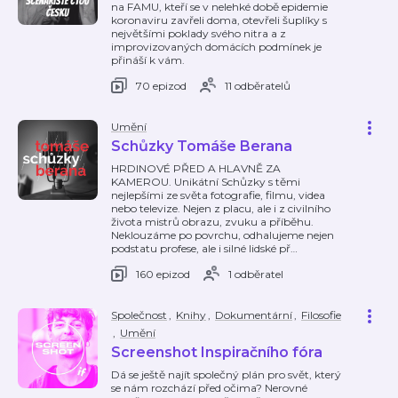
na FAMU, kteří se v nelehké době epidemie
koronaviru zavřeli doma, otevřeli šuplíky s
největšími poklady svého nitra a z
improvizovaných domácích podmínek je
přináší k vám.
70 epizod
11 odběratelů
Umění
Schůzky Tomáše Berana
HRDINOVÉ PŘED A HLAVNĚ ZA
KAMEROU. Unikátní Schůzky s těmi
nejlepšími ze světa fotografie, filmu, videa
nebo televize. Nejen z placu, ale i z civilního
života mistrů obrazu, zvuku a příběhu.
Neklouzáme po povrchu, odhalujeme nejen
podstatu profese, ale i silné lidské př
…
160 epizod
1 odběratel
Společnost
,
Knihy
,
Dokumentární
,
Filosofie
,
Umění
Screenshot Inspiračního fóra
Dá se ještě najít společný plán pro svět, který
se nám rozchází před očima? Nerovné