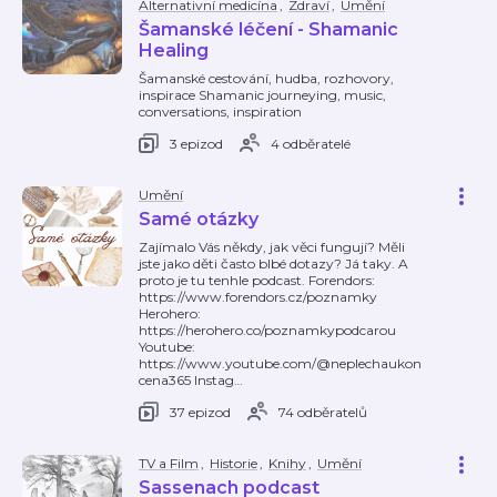
Alternativní medicína
,
Zdraví
,
Umění
Šamanské léčení - Shamanic
Healing
Šamanské cestování, hudba, rozhovory,
inspirace Shamanic journeying, music,
conversations, inspiration
3 epizod
4 odběratelé
Umění
Samé otázky
Zajímalo Vás někdy, jak věci fungují? Měli
jste jako děti často blbé dotazy? Já taky. A
proto je tu tenhle podcast. Forendors:
https://www.forendors.cz/poznamky
Herohero:
https://herohero.co/poznamkypodcarou
Youtube:
https://www.youtube.com/@neplechaukon
cena365 Instag
…
37 epizod
74 odběratelů
TV a Film
,
Historie
,
Knihy
,
Umění
Sassenach podcast