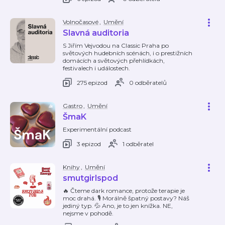
Volnočasové
,
Umění
Slavná auditoria
S Jiřím Vejvodou na Classic Praha po
světových hudebních scénách, i o prestižních
domácích a světových přehlídkách,
festivalech i událostech.
275 epizod
0 odběratelů
Gastro
,
Umění
ŠmaK
Experimentální podcast
3 epizod
1 odběratel
Knihy
,
Umění
smutgirlspod
🔥 Čteme dark romance, protože terapie je
moc drahá. 🎙️ Morálně špatný postavy? Náš
jediný typ. 💦 Ano, je to jen knížka. NE,
nejsme v pohodě.