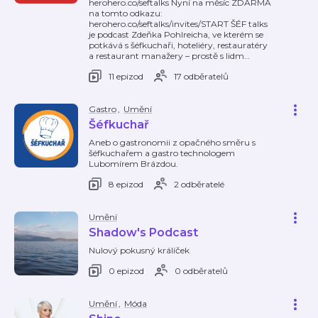
herohero.co/seftalks Nyní na měsíc ZDARMA
na tomto odkazu:
herohero.co/seftalks/invites/START ŠÉF talks
je podcast Zdeňka Pohlreicha, ve kterém se
potkává s šéfkuchaři, hoteliéry, restauratéry
a restaurant manažery – prostě s lidm
…
11 epizod
17 odběratelů
Gastro
,
Umění
Šéfkuchař
Aneb o gastronomii z opačného směru s
šéfkuchařem a gastro technologem
Lubomírem Brázdou.
8 epizod
2 odběratelé
Umění
Shadow's Podcast
Nulový pokusný králíček
0 epizod
0 odběratelů
Umění
,
Móda