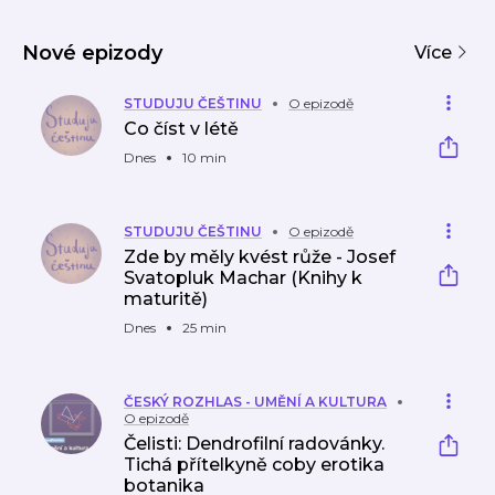
ČRo
k
babičky
ng
s
ze
Jana
Vltava
světa
Tomá
Nové epizody
nka
Více
STUDUJU ČEŠTINU
O epizodě
Co číst v létě
Dnes
10 min
STUDUJU ČEŠTINU
O epizodě
Zde by měly kvést růže - Josef
Svatopluk Machar (Knihy k
maturitě)
Dnes
25 min
ČESKÝ ROZHLAS - UMĚNÍ A KULTURA
O epizodě
Čelisti: Dendrofilní radovánky.
Tichá přítelkyně coby erotika
botanika