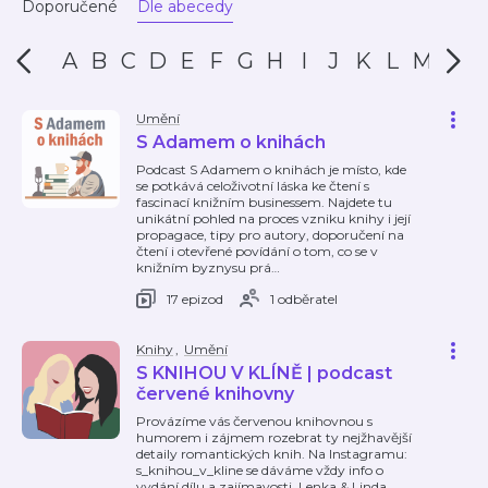
Doporučené
Dle abecedy
A
B
C
D
E
F
G
H
I
J
K
L
M
N
Umění
S Adamem o knihách
Podcast S Adamem o knihách je místo, kde
se potkává celoživotní láska ke čtení s
fascinací knižním businessem. Najdete tu
unikátní pohled na proces vzniku knihy i její
propagace, tipy pro autory, doporučení na
čtení i otevřené povídání o tom, co se v
knižním byznysu prá
…
17 epizod
1 odběratel
Knihy
,
Umění
S KNIHOU V KLÍNĚ | podcast
červené knihovny
Provázíme vás červenou knihovnou s
humorem i zájmem rozebrat ty nejžhavější
detaily romantických knih. Na Instagramu:
s_knihou_v_kline se dáváme vždy info o
vydání dílu a zajímavosti. Lenka & Linda