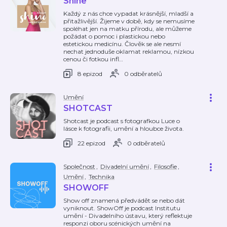
Shine
Každý z nás chce vypadat krásnější, mladší a
přitažlivější. Žijeme v době, kdy se nemusíme
spoléhat jen na matku přírodu, ale můžeme
požádat o pomoc i plastickou nebo
estetickou medicínu. Člověk se ale nesmí
nechat jednoduše oklamat reklamou, nízkou
cenou či fotkou infl
…
8 epizod
0 odběratelů
Umění
SHOTCAST
Shotcast je podcast s fotografkou Luce o
lásce k fotografii, umění a hloubce života.
22 epizod
0 odběratelů
Společnost
,
Divadelní umění
,
Filosofie
,
Umění
,
Technika
SHOWOFF
Show off znamená předvádět se nebo dát
vyniknout. ShowOff je podcast Institutu
umění - Divadelního ústavu, který reflektuje
responzi oboru scénických umění na