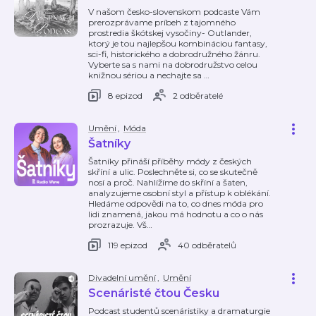
V našom česko-slovenskom podcaste Vám
prerozprávame príbeh z tajomného
prostredia škótskej vysočiny- Outlander,
ktorý je tou najlepšou kombináciou fantasy,
sci-fi, historického a dobrodružného žánru.
Vyberte sa s nami na dobrodružstvo celou
knižnou sériou a nechajte sa
…
8 epizod
2 odběratelé
Umění
,
Móda
Šatníky
Šatníky přináší příběhy módy z českých
skříní a ulic. Poslechněte si, co se skutečně
nosí a proč. Nahlížíme do skříní a šaten,
analyzujeme osobní styl a přístup k oblékání.
Hledáme odpovědi na to, co dnes móda pro
lidi znamená, jakou má hodnotu a co o nás
prozrazuje. Vš
…
119 epizod
40 odběratelů
Divadelní umění
,
Umění
Scenáristé čtou Česku
Podcast studentů scenáristiky a dramaturgie