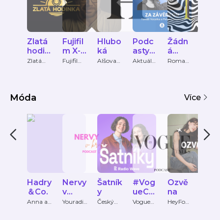
Zlatá
Fujifil
Hlubo
Podc
Žádn
8SM
hodin
m X-
ká
asty
á
ČKA
ka
Talk
Za
médi
T
Zlatá
Fujifilm
Alšova
Aktuáln
Roman
8smi
hodinka
CZ
jihočesk
ě.cz
Štětina
- zón
závěr
a II.
á galerie
pro
kou
uměn
art z
Móda
Více
Hadry
Nervy
Šatník
#Vog
Ozvě
Kaf
＆Co.
v
y
ueCS
na
s
krajce
Talks
vizá
Anna a
Youradio
Český
Vogue
HeyFom
Jana
Tereza
Talk
rozhlas
CS
o
stk
Jan