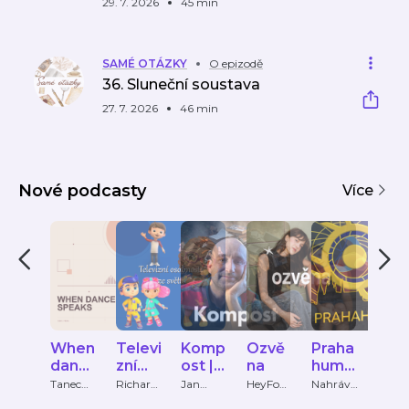
29. 7. 2026
45 min
SAMÉ OTÁZKY
O epizodě
36. Sluneční soustava
27. 7. 2026
46 min
Nové podcasty
Více
When
Televi
Komp
Ozvě
Praha
Hla
danc
zní
ost |
na
huma
＆
e
osob
Podc
ns
Srd
Tanec
Richard
Jan
HeyFom
Nahrávk
Grad
Praha +
Makovec
Tománe
o
y ovčí
Publi
speak
nosti
ast