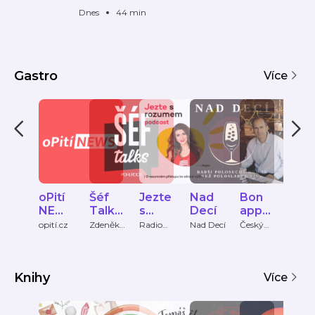
Dnes
44 min
Gastro
Více
oPití
Šéf
Jezte
Nad
Bon
Kuc
NEW
Talks
s
Decí
appet
řsk
S
-
rozu
it
čar
opití.cz
Zdeněk
Radio
Nad Decí
Český
Český
Pohlreic
Čas
rozhlas
rozhl
podc
mem
ání
h
ast
SPECI
Zdeň
ÁL
Knihy
ka
Více
Pohlr
eicha