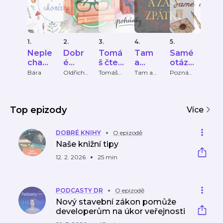
1.
2.
3.
4.
5.
6.
Neple
Dobr
Tomá
Tam
Samé
Bra
cha
é
š čte
a
otázk
vick
ukonč
knihy
pohá
zase
y
exp
Bára
Oldřich
Tomáš
Tam a
Poznám
Brada
Suchý a
Sobel
zase
ky pod
ký
ena
dky
zpátk
s
Tereza
zpátky
čarou
expre
y
Popkov
POD
á
ST
Top epizody
Více
DOBRÉ KNIHY
O epizodě
Naše knižní tipy
12. 2. 2026
25 min
PODCASTY DR
O epizodě
Nový stavební zákon pomůže
developerům na úkor veřejnosti