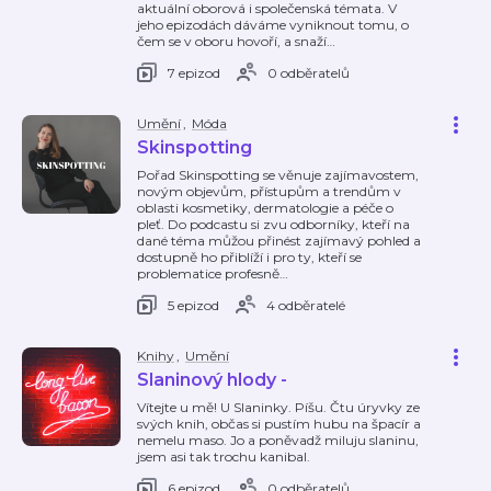
aktuální oborová i společenská témata. V
jeho epizodách dáváme vyniknout tomu, o
čem se v oboru hovoří, a snaží
…
7 epizod
0 odběratelů
Umění
,
Móda
Skinspotting
Pořad Skinspotting se věnuje zajímavostem,
novým objevům, přístupům a trendům v
oblasti kosmetiky, dermatologie a péče o
pleť. Do podcastu si zvu odborníky, kteří na
dané téma můžou přinést zajímavý pohled a
dostupně ho přiblíží i pro ty, kteří se
problematice profesně
…
5 epizod
4 odběratelé
Knihy
,
Umění
Slaninový hlody -
Vítejte u mě! U Slaninky. Píšu. Čtu úryvky ze
svých knih, občas si pustím hubu na špacír a
nemelu maso. Jo a poněvadž miluju slaninu,
jsem asi tak trochu kanibal.
6 epizod
0 odběratelů