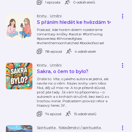
1 epizoda
0 odběratelů
Knihy
,
Umění
S přáním hledět ke hvězdám ✨
Podcast, kde horem dolem rozebíráme
romantasy knížky #acotar #forthwing
#powerless #throneofglass
#whenthemoonhatched #bookofazrael
118 epizod
4 odběratelé
Knihy
,
Umění
Sakra, o čem to bylo?
Znáte to. Víte, o jakého autora se jedná, ale
nevíte nic o něm. Název knihy vám něco
říká, děj už moc ne. A to je přesně důvod,
proč jste tady. Já vám to připomenu – o
autorech a o knihách stručně, bez keců a s
trochou ironie. Podcastem provází rétor a
hlasový herec Jiř
…
74 epizod
15 odběratelů
Spiritualita
,
Náboženství / spiritualita
,