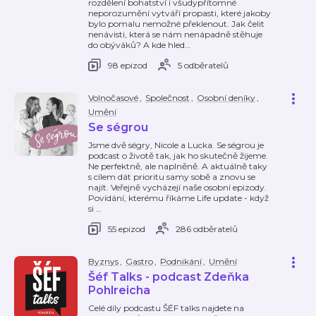
rozdělení bohatství i všudypřítomné
neporozumění vytváří propasti, které jakoby
bylo pomalu nemožné překlenout. Jak čelit
nenávisti, která se nám nenápadně stěhuje
do obýváků? A kde hled
…
98 epizod
5 odběratelů
Volnočasové
,
Společnost
,
Osobní deníky
,
Umění
Se ségrou
Jsme dvě ségry, Nicole a Lucka. Se ségrou je
podcast o životě tak, jak ho skutečně žijeme.
Ne perfektně, ale naplněně. A aktuálně taky
s cílem dát prioritu samy sobě a znovu se
najít. Veřejně vycházejí naše osobní epizody.
Povídání, kterému říkáme Life update - když
si
…
55 epizod
286 odběratelů
Byznys
,
Gastro
,
Podnikání
,
Umění
Šéf Talks - podcast Zdeňka
Pohlreicha
Celé díly podcastu ŠÉF talks najdete na