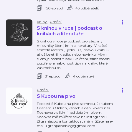
150 epizod
43 odběratelů
Knihy
,
Umění
S knihou v ruce | podcast o
knihách a literatuře
S knihou v ruce je podcast pro všechny
milovníky čtení, knih a literatury. V každé
epizodě recenzuji jednu zajímavou knihu –
ať už beletrii, klasiku nebo novinku. Mým
cílem je podnítit lásku ke čtení, sdílet osobní
postřehy a nabídnout tipy na knihy, které
vás mohou osl
…
31 epizod
4 odběratelé
Umění
S Kubou na pivo
Podcast S Kubou na pivo se mnou, Jakubem
Gránem. O lidech, věcech a dění kolem nás.
Rozhovory s lidmi nad dobrým pivem.
Sledovat mě můžete také na Instagramu
@granjacob a kontaktovat mě můžete na e-
mailu granjacobblog@gmail.com.