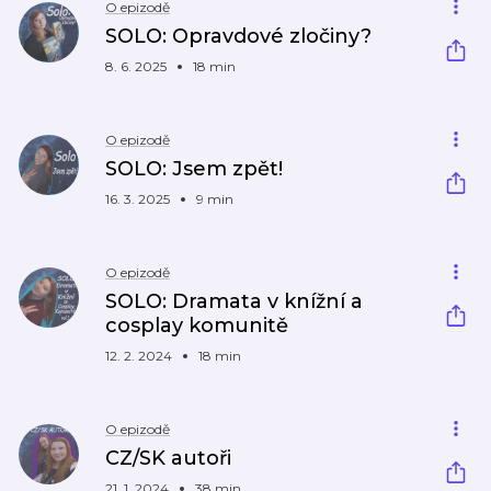
O epizodě
SOLO: Opravdové zločiny?
8. 6. 2025
18 min
O epizodě
SOLO: Jsem zpět!
16. 3. 2025
9 min
O epizodě
SOLO: Dramata v knížní a
cosplay komunitě
12. 2. 2024
18 min
O epizodě
CZ/SK autoři
21. 1. 2024
38 min