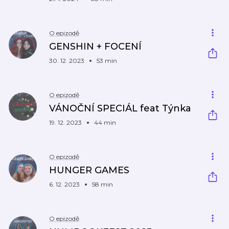
O epizodě
GENSHIN + FOCENÍ
30. 12. 2023
53 min
O epizodě
VÁNOČNÍ SPECIÁL feat Týnka
19. 12. 2023
44 min
O epizodě
HUNGER GAMES
6. 12. 2023
58 min
O epizodě