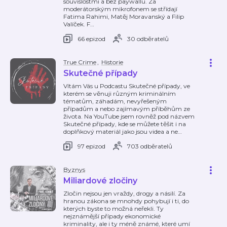
souvislostmi a bez paywallu. Za
moderátorským mikrofonem se střídají
Fatima Rahimi, Matěj Moravanský a Filip
Valíček. F
…
66 epizod
30 odběratelů
True Crime
,
Historie
Skutečné případy
Vítám Vás u Podcastu Skutečné případy, ve
kterém se věnuji různým kriminálním
tématům, záhadám, nevyřešeným
případům a nebo zajímavým příběhům ze
života. Na YouTube jsem rovněž pod názvem
Skutečné případy, kde se můžete těšit i na
doplňkový materiál jako jsou videa a ne
…
97 epizod
703 odběratelů
Byznys
Miliardové zločiny
Zločin nejsou jen vraždy, drogy a násilí. Za
hranou zákona se mnohdy pohybují i ti, do
kterých byste to možná neřekli. Ty
nejznámější případy ekonomické
kriminality, ale i ty méně známé, které umí