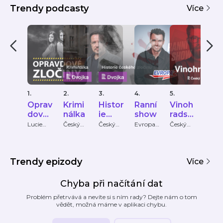
Trendy podcasty
Více
1.
2.
3.
4.
5.
6.
Oprav
Krimi
Histor
Ranní
Vinoh
Kec
dové
nálka
ie
show
radsk
a
zločin
české
á 12
poli
Lucie
Český
Český
Evropa
Český
Bohu
Bechynk
rozhlas
rozhlas
2
rozhlas
Pečin
y
ho
a
ová
PETR
zločin
MICH
u
PULO
Trendy epizody
Více
Chyba při načítání dat
Problém přetrvává a nevíte si s ním rady? Dejte nám o tom
vědět, možná máme v aplikaci chybu.