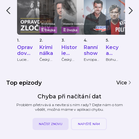
1.
2.
3.
4.
5.
6.
Oprav
Krimi
Histor
Ranní
Kecy
KRI
dové
nálka
ie
show
a
PŘÍ
zločin
české
politik
HY
Lucie
Český
Český
Evropa
Bohumil
Krimi
Bechynk
rozhlas
rozhlas
2
Pečinka,
Příbě
y
ho
a
ová
PETROS
zločin
MICHO
u
PULOS
Top epizody
Více
Chyba při načítání dat
Problém přetrvává a nevíte si s ním rady? Dejte nám o tom
vědět, možná máme v aplikaci chybu.
NAPIŠTĚ NÁM
NAČÍST ZNOVU