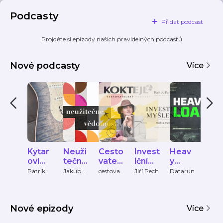
Podcasty
Přidat podcast
Projděte si epizody našich pravidelných podcastů
Nové podcasty
Více
Kytar
Neuži
Cesto
Invest
Heav
Wh
oví
tečné
vatels
iční
y
dan
veliká
vědo
ký
myšle
Load
e
Patrik
Jakub
cestovat
Jiří Pech
Datarun
Tanec
Tylčer
elsky-
Praha
ni
mosti
podc
nky
spe
podcast
ČRo
ast
Pech
s
Vltav
&
Nové epizody
Partn
Více
eři