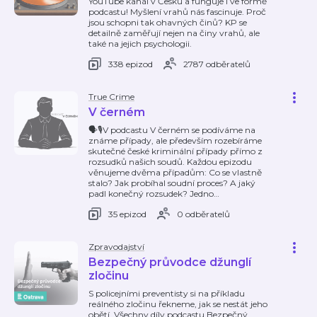
YouTube kanál v Česku a funguje i ve formě
podcastu! Myšlení vrahů nás fascinuje. Proč
jsou schopni tak ohavných činů? KP se
detailně zaměřují nejen na činy vrahů, ale
také na jejich psychologii.
338 epizod
2787 odběratelů
True Crime
V černém
🗣️🎙️V podcastu V černém se podíváme na
známe případy, ale především rozebíráme
skutečné české kriminální případy přímo z
rozsudků našich soudů. Každou epizodu
věnujeme dvěma případům: Co se vlastně
stalo? Jak probíhal soudní proces? A jaký
padl konečný rozsudek? Jedno
…
35 epizod
0 odběratelů
Zpravodajství
Bezpečný průvodce džunglí
zločinu
S policejními preventisty si na příkladu
reálného zločinu řekneme, jak se nestát jeho
obětí. Všechny díly podcastu Bezpečný