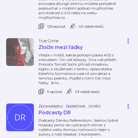
průvodce džunglí zločinu můžete pohodlně
poslouchat v mobilní aplikaci mujRozhlas
pro Android a iOS nebo na webu
mujRozhlas.cz.
126 epizod
43 odběratelů
True Crime
Zločin mezi řádky
Vítejte v místě, kde se policejní páska kříží s
inkoustem. On vidí důkazy. Ona vidí příběh.
Policista Tomáš Sochr přináší chladnou
logiku a zkušenosti z terénu, spisovatelka
Kateřina Surmanová zase cit pro detail a
temnou poetiku. Pojďte s námi číst mezi
řádky. Je to
…
9 epizod
93 odběratelů
Zpravodajství
,
Společnost
,
Umění
Podcasty DR
Podcasty Deníku Referendum. Jednou týdně
hluboký ponor do vybraných témat z
našeho webu formou rozhovorů nejen s
autory z naší redakce. S kontextem,