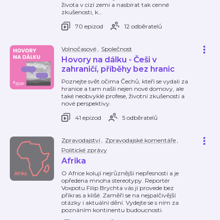
života v cizí zemi a nasbírat tak cenné
zkušenosti, k
…
70 epizod
12 odběratelů
Volnočasové
,
Společnost
Hovory na dálku - Češi v
zahraničí, příběhy bez hranic
Poznejte svět očima Čechů, kteří se vydali za
hranice a tam našli nejen nové domovy, ale
také neobvyklé profese, životní zkušenosti a
nové perspektivy.
41 epizod
5 odběratelů
Zpravodajství
,
Zpravodajské komentáře
,
Politické zprávy
Afrika
O Africe kolují nejrůznější nepřesnosti a je
opředena mnoha stereotypy. Reportér
Voxpotu Filip Brychta vás jí provede bez
příkras a klišé. Zaměří se na nejpalčivější
otázky i aktuální dění. Vydejte se s ním za
poznáním kontinentu budoucnosti.