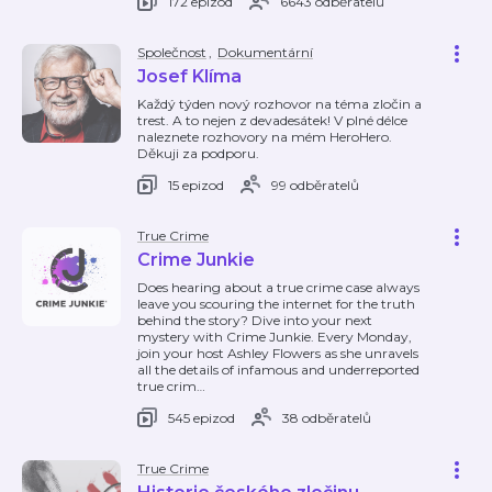
172 epizod
6643 odběratelů
Společnost
,
Dokumentární
Josef Klíma
Každý týden nový rozhovor na téma zločin a
trest. A to nejen z devadesátek! V plné délce
naleznete rozhovory na mém HeroHero.
Děkuji za podporu.
15 epizod
99 odběratelů
True Crime
Crime Junkie
Does hearing about a true crime case always
leave you scouring the internet for the truth
behind the story? Dive into your next
mystery with Crime Junkie. Every Monday,
join your host Ashley Flowers as she unravels
all the details of infamous and underreported
true crim
…
545 epizod
38 odběratelů
True Crime