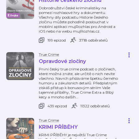
Historie českého zločinu
Dobrodružství české kriminalistiky na
pomezí rozhlasové hry a dokumentu.
Všechny díly podcastu Historie českého
zločinu můžete pohodlně poslouchat v
mobilní aplikaci mujRozhlas pro Android a
iOS nebo na webu mujRozhlas.cz.
199 epizod
3718 odběratelů
True Crime
Opravdové zločiny
První český true crime podcast o zločinech,
které možná znáte, ale určitě o nich nevíte
všechno. Navrch přidáváme špetku černého
humoru a zákulisních detailů. Předplatným
získáš přístup k bonusovým sériím Vaše
tajemné příběhy, True Crime Extra a Blbý
kecy a mnoho dalšíh
…
439 epizod
11322 odběratelů
True Crime
KRIMI PŘÍBĚHY
KRIMI PŘÍBĚHY je největší True Crime