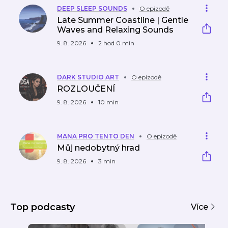
DEEP SLEEP SOUNDS
O epizodě
Late Summer Coastline | Gentle
Waves and Relaxing Sounds
9. 8. 2026
2 hod 0 min
DARK STUDIO ART
O epizodě
ROZLOUČENÍ
9. 8. 2026
10 min
MANA PRO TENTO DEN
O epizodě
Můj nedobytný hrad
9. 8. 2026
3 min
Top podcasty
Více