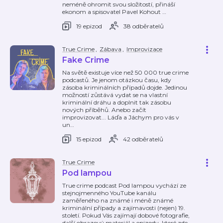
neméně ohromit svou složitostí, přináší
ekonom a spisovatel Pavel Kohout
…
19 epizod
38 odběratelů
True Crime
,
Zábava
,
Improvizace
Fake Crime
Na světě existuje více než 50 000 true crime
podcastů. Je jenom otázkou času, kdy
zásoba kriminálních případů dojde. Jedinou
možností zůstává vydat se na vlastní
kriminální dráhu a doplnit tak zásobu
nových příběhů. Anebo začít
improvizovat... Láďa a Jáchym pro vás v
un
…
15 epizod
42 odběratelů
True Crime
Pod lampou
True crime podcast Pod lampou vychází ze
stejnojmenného YouTube kanálu
zaměřeného na známé i méně známé
kriminální případy a zajímavosti (nejen) 19.
století. Pokud Vás zajímají dobové fotografie,
další obrazový materiál a epizody, které zde