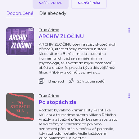
NAPIŠTĚ NÁM
NAČÍST ZNOVU
Doporučené
Dle abecedy
True Crime
ARCHIV ZLOČINU
ARCHIV ZLOČINU otevírá spisy skutečných
případů, které otřásly moderní historií.
Moderátorka Barča, mladá studentka
humanitních věd se zaměřením na
psychologii, tě zavede do mysli pachatelů i
obětí a ukáže, že pravda bývá děsivější než
fikce. Příběhy zločinů vypráví s c
…
18 epizod
234 odběratelů
True Crime
Po stopách zla
Podcast bývalého kriminalisty Františka
Müllera a true crime autora Milana Říského.
Vraždy a závažné případy bez senzace, zato
se skutečným vhledem: od prvního
oznámení přes práci v terénu až po chvíle,
kdy rozhodují detaily. Vedle každodenní
kriminalistické rutiny otev
…