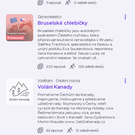
11 epizod
0 odběratelů
Zpravodajství
Bruselské chlebíčky
Bruselské chlebíčky jsou autorským
podcastem Českého rozhlasu, který
připravuje současná zpravodajka v Bruselu
Zdeňka Trachtová, specialistka na českou a
unijní politiku Eva Soukeníková, reportérka
Jana Karasová a editor Jakub Lucký ze
zahraniční redakce. Se znalostí vě
…
220 epizod
126 odběratelů
Vzdělání
,
Osobní rozvoj
Volání Kanady
Pomáháme Čechům do Kanady,
inspirujeme, motivujeme a předáváme
užitečné rady. Rozhovory s Čechy, kteří
vyrazili do Kanady na Working Holiday víza.
Řešíme témata jako jsou víza, práce,
cestování i život v Kanadě. Jana Dyškantová
Martin Rosulek www.JakDoKanady.cz
62 epizod
12 odběratelů