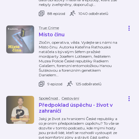
nebyly zveřejněny, doporučuji
…
88 epizod
1040 odběratelů
True Crime
Místo činu
Zločin, operativa, věda. Vydejte se s námi na
Místo činu. Autorka Kateřina Rathouská
natáčela s bývalým šéfem pražské
mordparty Josefem Lottesem, ředitelem
Muzea Policie České republiky Radkem
Galašem, forenzní entomoložkou Hanou
Šulákovou a forenzním genetikem
Danielem
…
9 epizod
125 odběratelů
Společnost
,
Cestování
Předpoklad úspěchu - život v
zahraničí
Jaký je život za hranicemi České republiky a
co je oním předpokladem úspěchu? To vše se
dozvíte v tomto podcastu, kde mými hosty
jsou právě lidé, kteří se rozhodli vystoupit ze
své komfortní zóny a strávit část svého