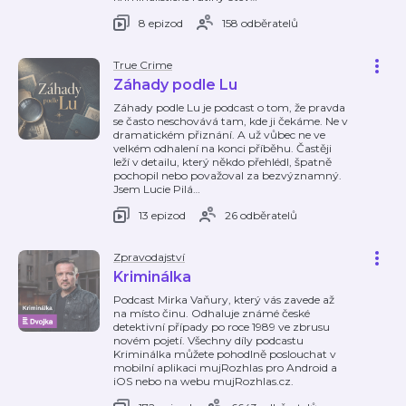
8 epizod
158 odběratelů
True Crime
Záhady podle Lu
Záhady podle Lu je podcast o tom, že pravda
se často neschovává tam, kde ji čekáme. Ne v
dramatickém přiznání. A už vůbec ne ve
velkém odhalení na konci příběhu. Častěji
leží v detailu, který někdo přehlédl, špatně
pochopil nebo považoval za bezvýznamný.
Jsem Lucie Pilá
…
13 epizod
26 odběratelů
Zpravodajství
Kriminálka
Podcast Mirka Vaňury, který vás zavede až
na místo činu. Odhaluje známé české
detektivní případy po roce 1989 ve zbrusu
novém pojetí. Všechny díly podcastu
Kriminálka můžete pohodlně poslouchat v
mobilní aplikaci mujRozhlas pro Android a
iOS nebo na webu mujRozhlas.cz.