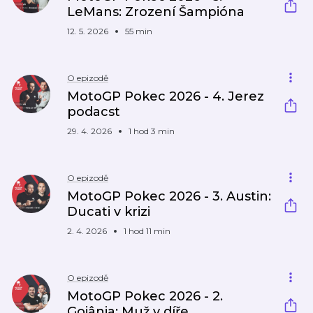
LeMans: Zrození Šampióna
12. 5. 2026
55 min
O epizodě
MotoGP Pokec 2026 - 4. Jerez
podacst
29. 4. 2026
1 hod 3 min
O epizodě
MotoGP Pokec 2026 - 3. Austin:
Ducati v krizi
2. 4. 2026
1 hod 11 min
O epizodě
MotoGP Pokec 2026 - 2.
Goiânia: Muž v díře