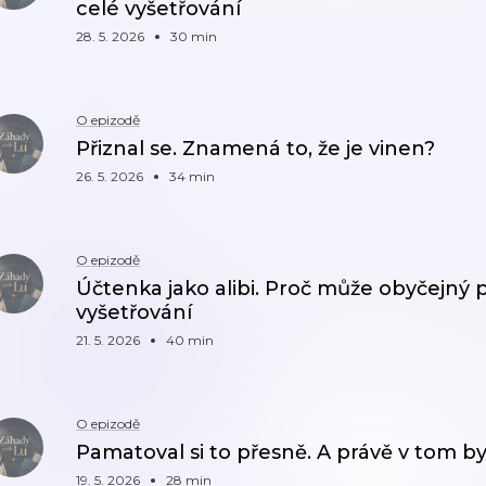
celé vyšetřování
28. 5. 2026
30 min
O epizodě
Přiznal se. Znamená to, že je vinen?
26. 5. 2026
34 min
O epizodě
Účtenka jako alibi. Proč může obyčejný
vyšetřování
21. 5. 2026
40 min
O epizodě
Pamatoval si to přesně. A právě v tom b
19. 5. 2026
28 min