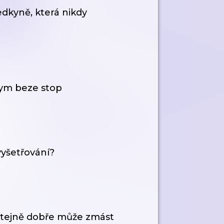
dkyně, která nikdy
ym beze stop
vyšetřování?
 stejně dobře může zmást