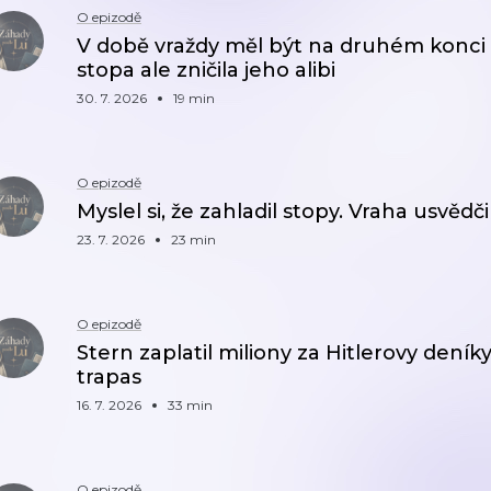
O epizodě
V době vraždy měl být na druhém konc
stopa ale zničila jeho alibi
30. 7. 2026
19 min
O epizodě
Myslel si, že zahladil stopy. Vraha usvědči
23. 7. 2026
23 min
O epizodě
Stern zaplatil miliony za Hitlerovy deníky.
trapas
16. 7. 2026
33 min
O epizodě