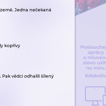
i země. Jedna nečekaná
ly kopřivy
 Pak vědci odhalili šílený