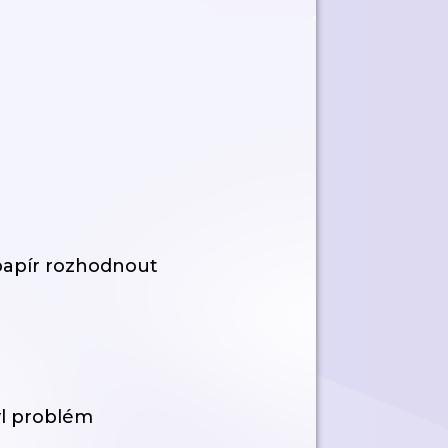
 papír rozhodnout
yl problém