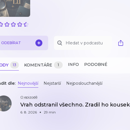
ODEBÍRAT
INFO
PODOBNÉ
ZODY
KOMENTÁŘE
13
1
dit dle:
Nejnovější
Nejstarší
Nejposlouchanější
O epizodě
Vrah odstranil všechno. Zradil ho kousek
6. 8. 2026
29 min