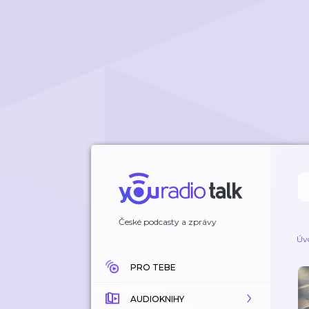
České podcasty a zprávy
Úv
PRO TEBE
AUDIOKNIHY