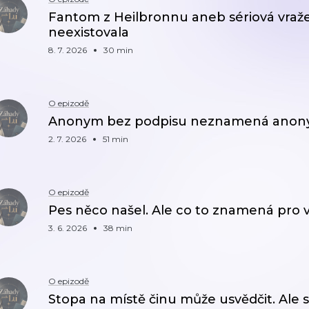
Fantom z Heilbronnu aneb sériová vraže
neexistovala
8. 7. 2026
30 min
O epizodě
Anonym bez podpisu neznamená anon
2. 7. 2026
51 min
O epizodě
Pes něco našel. Ale co to znamená pro 
3. 6. 2026
38 min
O epizodě
Stopa na místě činu může usvědčit. Ale