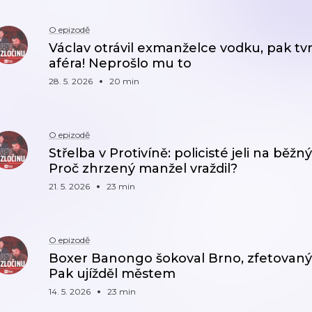
O epizodě
Václav otrávil exmanželce vodku, pak tv
aféra! Neprošlo mu to
28. 5. 2026
20 min
O epizodě
Střelba v Protivíně: policisté jeli na běžn
Proč zhrzený manžel vraždil?
21. 5. 2026
23 min
O epizodě
Boxer Banongo šokoval Brno, zfetovaný u
Pak ujížděl městem
14. 5. 2026
23 min