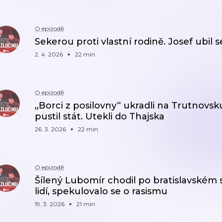
O epizodě
Sekerou proti vlastní rodině. Josef ubil s
2. 4. 2026
22 min
O epizodě
„Borci z posilovny“ ukradli na Trutnovsk
pustil stát. Utekli do Thajska
26. 3. 2026
22 min
O epizodě
Šílený Lubomír chodil po bratislavském síd
lidí, spekulovalo se o rasismu
19. 3. 2026
21 min