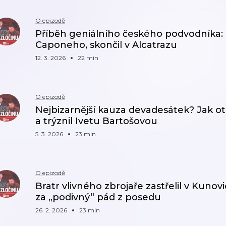
O epizodě
Příběh geniálního českého podvodníka: p
Caponeho, skončil v Alcatrazu
12. 3. 2026
22 min
O epizodě
Nejbizarnější kauza devadesátek? Jak ot
a trýznil Ivetu Bartošovou
5. 3. 2026
23 min
O epizodě
Bratr vlivného zbrojaře zastřelil v Kunov
za „podivný“ pád z posedu
26. 2. 2026
23 min