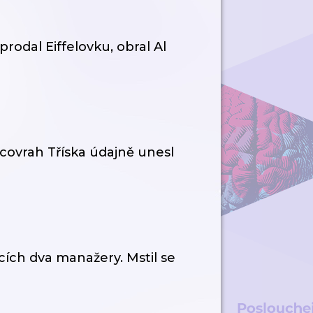
rodal Eiffelovku, obral Al
covrah Tříska údajně unesl
icích dva manažery. Mstil se