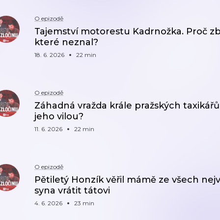
O epizodě
Tajemství motorestu Kadrnožka. Proč zběhlý
které neznal?
18. 6. 2026
22 min
O epizodě
Záhadná vražda krále pražských taxikářů.
jeho vilou?
11. 6. 2026
22 min
O epizodě
Pětiletý Honzík věřil mámě ze všech nejv
syna vrátit tátovi
4. 6. 2026
23 min