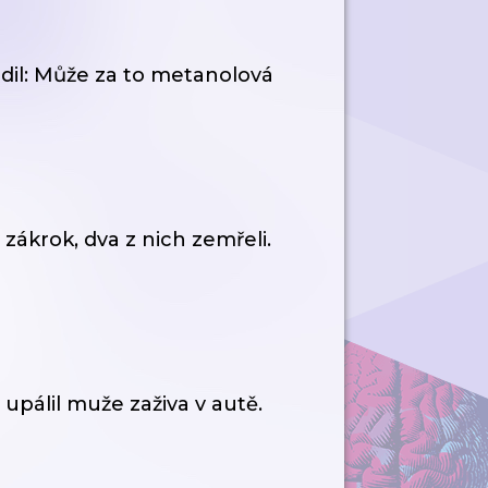
rdil: Může za to metanolová
ý zákrok, dva z nich zemřeli.
pálil muže zaživa v autě.