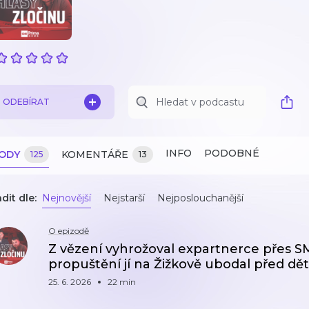
ODEBÍRAT
INFO
PODOBNÉ
ZODY
KOMENTÁŘE
125
13
dit dle:
Nejnovější
Nejstarší
Nejposlouchanější
O epizodě
Z vězení vyhrožoval expartnerce přes S
propuštění jí na Žižkově ubodal před dě
25. 6. 2026
22 min