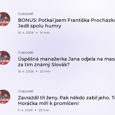
O epizodě
BONUS: Potkal jsem Františka Procházku v
Jedli spolu humry
16. 4. 2026
14 min
O epizodě
Úspěšná manažerka Jana odjela na masáž
za tím známý Slovák?
16. 4. 2026
22 min
O epizodě
Zavraždil tři ženy. Pak někdo zabil jeh
Horáčka míří k promlčení
9. 4. 2026
23 min