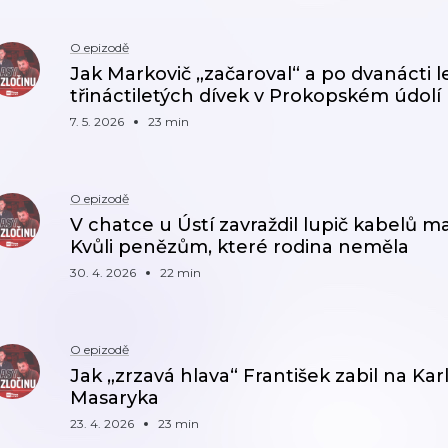
O epizodě
Jak Markovič „začaroval“ a po dvanácti 
třináctiletých dívek v Prokopském údolí
7. 5. 2026
23 min
O epizodě
V chatce u Ústí zavraždil lupič kabelů ma
Kvůli penězům, které rodina neměla
30. 4. 2026
22 min
O epizodě
Jak „zrzavá hlava“ František zabil na Karl
Masaryka
23. 4. 2026
23 min