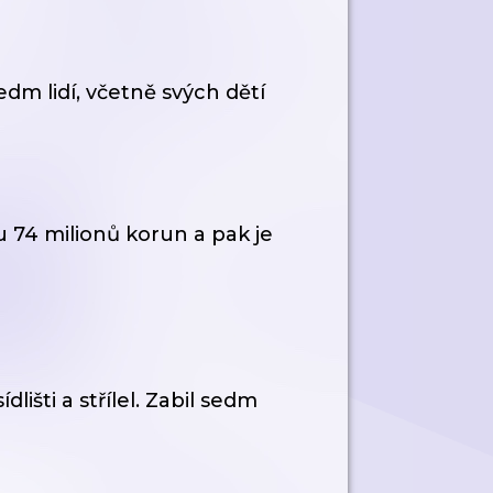
edm lidí, včetně svých dětí
u 74 milionů korun a pak je
lišti a střílel. Zabil sedm