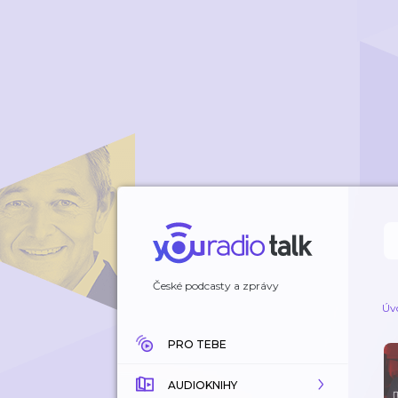
České podcasty a zprávy
Úv
PRO TEBE
AUDIOKNIHY