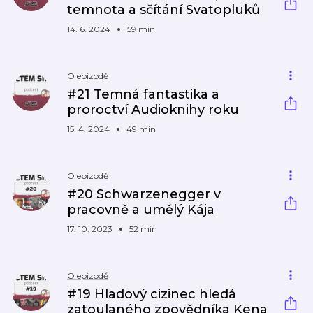
temnota a sčítání Svatopluků
14. 6. 2024
59 min
O epizodě
#21 Temná fantastika a
proroctví Audioknihy roku
15. 4. 2024
49 min
O epizodě
#20 Schwarzenegger v
pracovně a umělý Kája
17. 10. 2023
52 min
O epizodě
#19 Hladový cizinec hledá
zatoulaného zpovědníka Kena