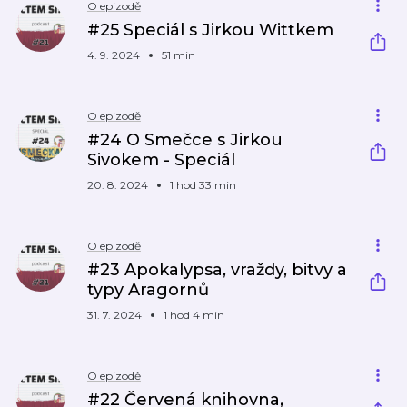
O epizodě
#25 Speciál s Jirkou Wittkem
4. 9. 2024
51 min
O epizodě
#24 O Smečce s Jirkou
Sivokem - Speciál
20. 8. 2024
1 hod 33 min
O epizodě
#23 Apokalypsa, vraždy, bitvy a
typy Aragornů
31. 7. 2024
1 hod 4 min
O epizodě
#22 Červená knihovna,