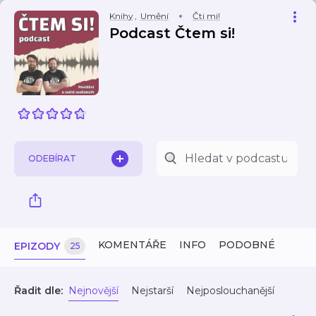
Knihy
,
Umění
Čti mi!
Podcast Čtem si!
ODEBÍRAT
KOMENTÁŘE
INFO
PODOBNÉ
EPIZODY
25
Řadit dle:
Nejnovější
Nejstarší
Nejposlouchanější