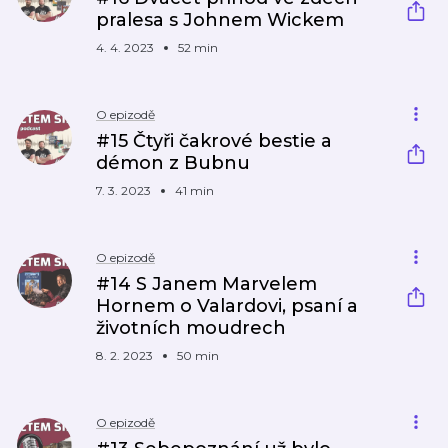
pralesa s Johnem Wickem
4. 4. 2023
52 min
O epizodě
#15 Čtyři čakrové bestie a
démon z Bubnu
7. 3. 2023
41 min
O epizodě
#14 S Janem Marvelem
Hornem o Valardovi, psaní a
životních moudrech
8. 2. 2023
50 min
O epizodě