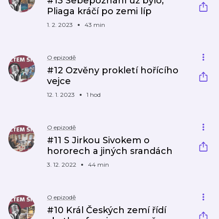
#13 Sebepoznání už bylo,
Pliaga kráčí po zemi líp
1. 2. 2023
43 min
O epizodě
#12 Ozvěny prokletí hořícího
vejce
12. 1. 2023
1 hod
O epizodě
#11 S Jirkou Sivokem o
hororech a jiných srandách
3. 12. 2022
44 min
O epizodě
#10 Král Českých zemí řídí