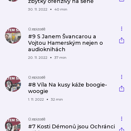
zbytky ofenzivy na seně
30. 11. 2022
40 min
O epizodě
#9 S Janem Švancarou a
Vojtou Hamerským nejen o
audioknihách
20. 11. 2022
37 min
O epizodě
#8 Víla Na kusy káže boogie-
woogie
1. 11. 2022
32 min
O epizodě
#7 Kosti Démonů jsou Ochránci