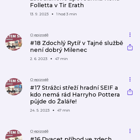
Folletta v Tir Erath
13. 9. 2023
1 hod 3 min
O epizodě
#18 Zdochlý Rytíř v Tajné službě
není dobrý Milenec
2. 6. 2023
47 min
O epizodě
#17 Strážci střeží hradní SEIF a
kdo nemá rád Harryho Pottera
půjde do Žaláře!
24. 5. 2023
47 min
O epizodě
#16 Dvacet příhod ve zdech