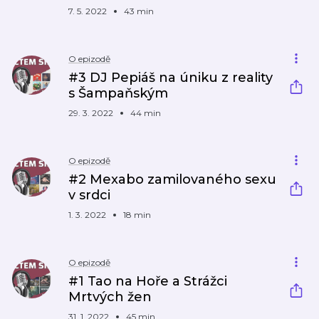
7. 5. 2022
43 min
O epizodě
#3 DJ Pepiáš na úniku z reality
s Šampaňským
29. 3. 2022
44 min
O epizodě
#2 Mexabo zamilovaného sexu
v srdci
1. 3. 2022
18 min
O epizodě
#1 Tao na Hoře a Strážci
Mrtvých žen
31. 1. 2022
45 min