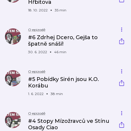
Hřbitova
18. 10. 2022
35 min
O epizodě
#6 Zdrhej Dcero, Gejša to
špatně snáší!
30. 6. 2022
46 min
O epizodě
#5 Pobídky Sirén jsou K.O.
Korábu
1. 6. 2022
38 min
O epizodě
#4 Stopy Mízožravců ve Stínu
Osady Ciao