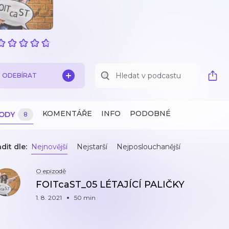
ODEBÍRAT
KOMENTÁŘE
INFO
PODOBNÉ
ZODY
8
dit dle:
Nejnovější
Nejstarší
Nejposlouchanější
O epizodě
FOITcaST_05 LÉTAJÍCÍ PALIČKY
1. 8. 2021
50 min