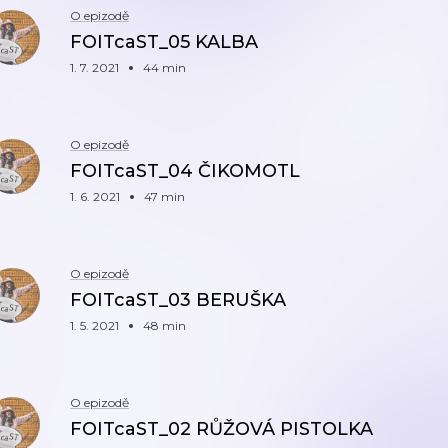
O epizodě
FOITcaST_05 KALBA
1. 7. 2021
44 min
O epizodě
FOITcaST_04 ČIKOMOTL
1. 6. 2021
47 min
O epizodě
FOITcaST_03 BERUŠKA
1. 5. 2021
48 min
O epizodě
FOITcaST_02 RŮŽOVÁ PISTOLKA