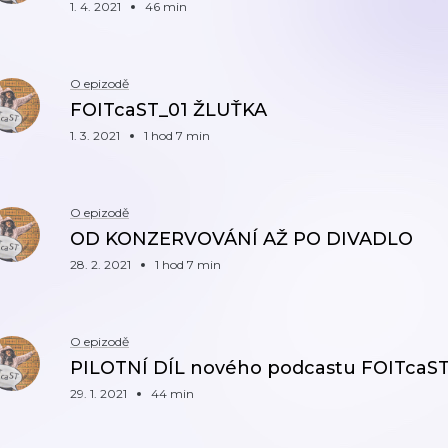
1. 4. 2021
46 min
O epizodě
FOITcaST_01 ŽLUŤKA
1. 3. 2021
1 hod 7 min
O epizodě
OD KONZERVOVÁNÍ AŽ PO DIVADLO
28. 2. 2021
1 hod 7 min
O epizodě
PILOTNÍ DÍL nového podcastu FOITcaST
29. 1. 2021
44 min