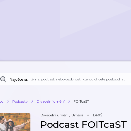
Najděte si:
od
Podcasty
Divadelní umění
FOITcaST
Divadelní umění
,
Umění
DFXŠ
Podcast FOITcaST