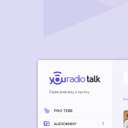
České podcasty a zprávy
Úv
PRO TEBE
AUDIOKNIHY