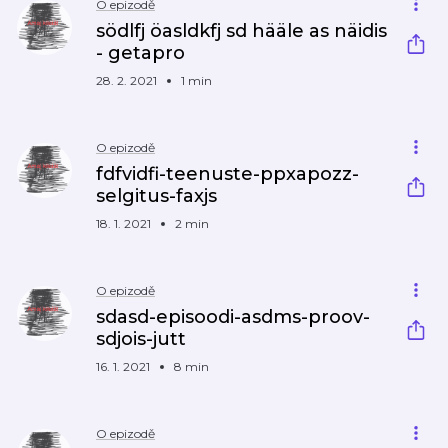
O epizodě
södlfj öasldkfj sd hääle as näidis
- getapro
28. 2. 2021
1 min
O epizodě
fdfvidfi-teenuste-ppxapozz-
selgitus-faxjs
18. 1. 2021
2 min
O epizodě
sdasd-episoodi-asdms-proov-
sdjois-jutt
16. 1. 2021
8 min
O epizodě