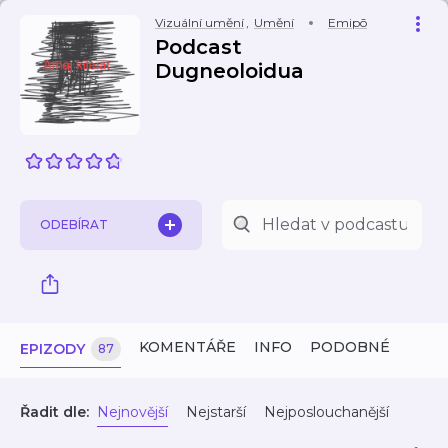
Vizuální umění
,
Umění
Emipõ
Podcast
Dugneoloidua
ODEBÍRAT
KOMENTÁŘE
INFO
PODOBNÉ
EPIZODY
87
Řadit dle:
Nejnovější
Nejstarší
Nejposlouchanější