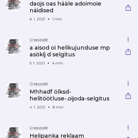
daojs oas hääle adoimoie
näidised
6. 1. 2021
1 min
O epizodě
a aisod oi helikujunduse mp
asöklj d selgitus
5. 1. 2021
4 min
O epizodě
Mhhadf ölksd-
helitöötluse-.oijoda-selgitus
4. 1. 2021
8 min
O epizodě
Helipanka reklaam