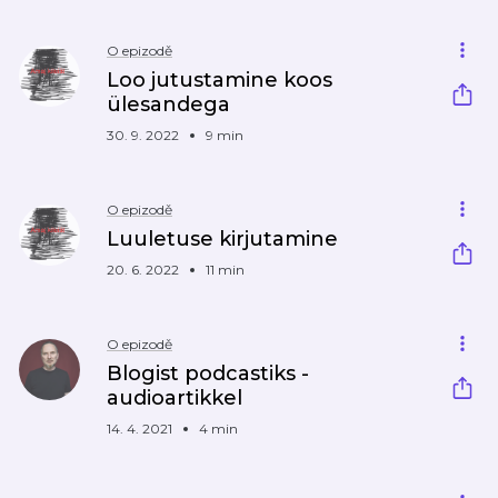
O epizodě
Loo jutustamine koos
ülesandega
30. 9. 2022
9 min
O epizodě
Luuletuse kirjutamine
20. 6. 2022
11 min
O epizodě
Blogist podcastiks -
audioartikkel
14. 4. 2021
4 min