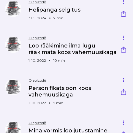
O epizodě
Helipanga selgitus
31. 5. 2024
7 min
O epizodě
Loo rääkimine ilma lugu
rääkimata koos vahemuusikaga
1. 10. 2022
10 min
O epizodě
Personifikatsioon koos
vahemuusikaga
1. 10. 2022
9 min
O epizodě
Mina vormis loo jutustamine