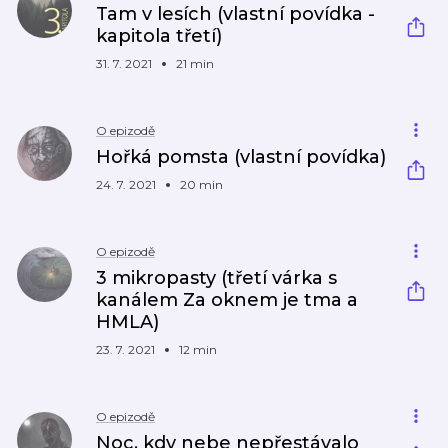
Tam v lesích (vlastní povídka -
kapitola třetí)
31. 7. 2021
21 min
O epizodě
Hořká pomsta (vlastní povídka)
24. 7. 2021
20 min
O epizodě
3 mikropasty (třetí várka s
kanálem Za oknem je tma a
HMLA)
23. 7. 2021
12 min
O epizodě
Noc, kdy nebe nepřestávalo