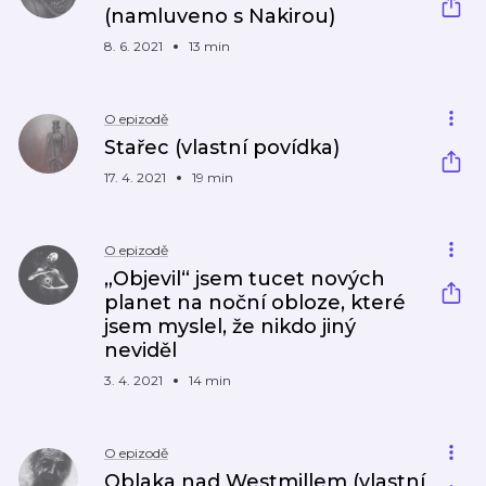
(namluveno s Nakirou)
8. 6. 2021
13 min
O epizodě
Stařec (vlastní povídka)
17. 4. 2021
19 min
O epizodě
„Objevil“ jsem tucet nových
planet na noční obloze, které
jsem myslel, že nikdo jiný
neviděl
3. 4. 2021
14 min
O epizodě
Oblaka nad Westmillem (vlastní