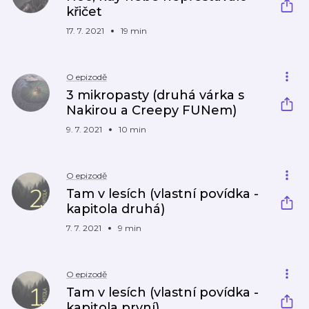
křičet
17. 7. 2021
19 min
O epizodě
3 mikropasty (druhá várka s
Nakirou a Creepy FUNem)
9. 7. 2021
10 min
O epizodě
Tam v lesích (vlastní povídka -
kapitola druhá)
7. 7. 2021
9 min
O epizodě
Tam v lesích (vlastní povídka -
kapitola první)