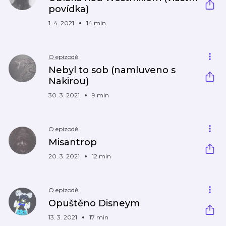
povídka)
1. 4. 2021
14 min
O epizodě
Nebyl to sob (namluveno s
Nakirou)
30. 3. 2021
9 min
O epizodě
Misantrop
20. 3. 2021
12 min
O epizodě
Opuštěno Disneym
13. 3. 2021
17 min