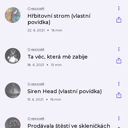
O epizodě
Hřbitovní strom (vlastní
povídka)
22. 6. 2021
16 min
O epizodě
Ta věc, která mě zabije
18. 6. 2021
13 min
O epizodě
Siren Head (vlastní povídka)
15. 6. 2021
16 min
O epizodě
Prodávala štěstí ve skleničkách