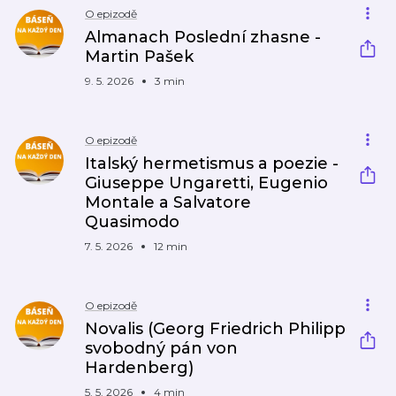
O epizodě
Almanach Poslední zhasne -
Martin Pašek
9. 5. 2026
3 min
O epizodě
Italský hermetismus a poezie -
Giuseppe Ungaretti, Eugenio
Montale a Salvatore
Quasimodo
7. 5. 2026
12 min
O epizodě
Novalis (Georg Friedrich Philipp
svobodný pán von
Hardenberg)
5. 5. 2026
4 min