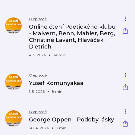
O epizodě
Online čtení Poetického klubu
- Malvern, Benn, Mahler, Berg,
Christine Lavant, Hlaváček,
Dietrich
4. 5. 2026
34 min
O epizodě
Yusef Komunyakaa
1. 5. 2026
8 min
O epizodě
George Oppen - Podoby lásky
30. 4. 2026
3 min