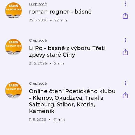
O epizodě
roman rogner - básně
25. 5. 2026
22 min
O epizodě
Li Po - básně z výboru Třetí
zpěvy staré Číny
21. 5. 2026
5 min
O epizodě
Online čtení Poetického klubu
- Klenov, Okudžava, Trakl a
Salzburg, Stibor, Kotrla,
Kameník
11. 5. 2026
41 min