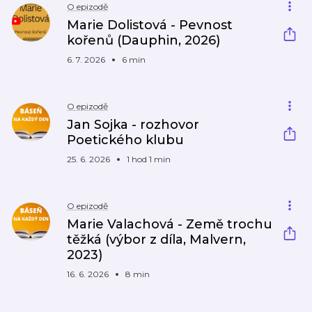
O epizodě
Marie Dolistová - Pevnost
kořenů (Dauphin, 2026)
6. 7. 2026
6 min
O epizodě
Jan Sojka - rozhovor
Poetického klubu
25. 6. 2026
1 hod 1 min
O epizodě
Marie Valachová - Země trochu
těžká (výbor z díla, Malvern,
2023)
16. 6. 2026
8 min