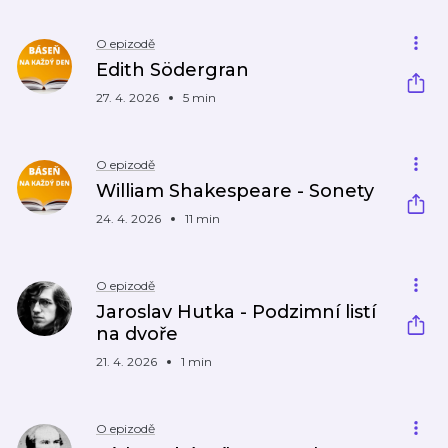
O epizodě
Edith Södergran
27. 4. 2026
5 min
O epizodě
William Shakespeare - Sonety
24. 4. 2026
11 min
O epizodě
Jaroslav Hutka - Podzimní listí
na dvoře
21. 4. 2026
1 min
O epizodě