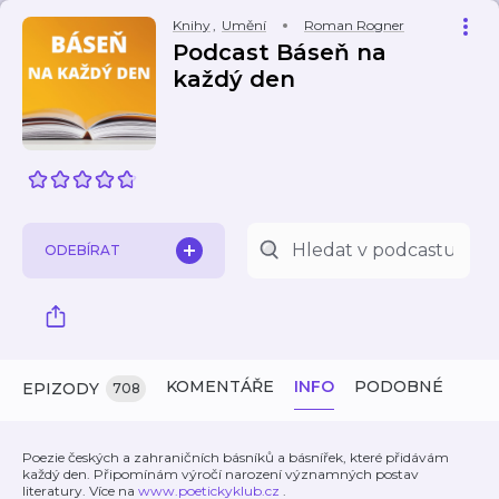
Knihy
,
Umění
Roman Rogner
Podcast Báseň na
každý den
ODEBÍRAT
KOMENTÁŘE
INFO
PODOBNÉ
EPIZODY
708
Poezie českých a zahraničních básníků a básnířek, které přidávám
každý den. Připomínám výročí narození významných postav
literatury. Více na
www.poetickyklub.cz
.