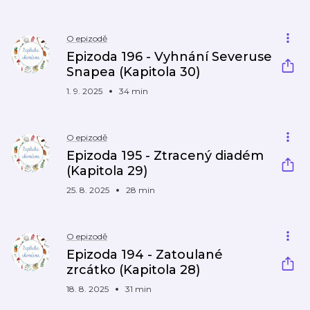
O epizodě
Epizoda 196 - Vyhnání Severuse
Snapea (Kapitola 30)
1. 9. 2025
34 min
O epizodě
Epizoda 195 - Ztracený diadém
(Kapitola 29)
25. 8. 2025
28 min
O epizodě
Epizoda 194 - Zatoulané
zrcátko (Kapitola 28)
18. 8. 2025
31 min