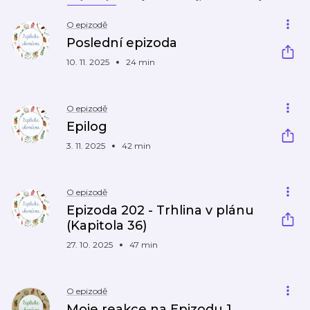
O epizodě
Poslední epizoda
10. 11. 2025
24 min
O epizodě
Epilog
3. 11. 2025
42 min
O epizodě
Epizoda 202 - Trhlina v plánu
(Kapitola 36)
27. 10. 2025
47 min
O epizodě
Moje reakce na Epizodu 1