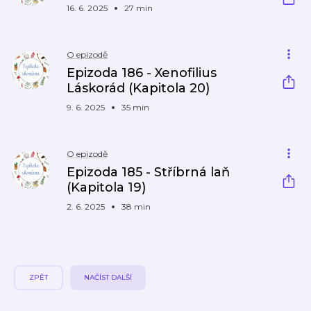
16. 6. 2025
27 min
O epizodě
Epizoda 186 - Xenofilius
Láskorád (Kapitola 20)
9. 6. 2025
35 min
O epizodě
Epizoda 185 - Stříbrná laň
(Kapitola 19)
2. 6. 2025
38 min
ZPĚT
NAČÍST DALŠÍ