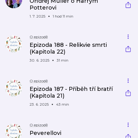
Ondřej Müller o Harrym
Potterovi
1. 7. 2025
1 hod 11 min
O epizodě
Epizoda 188 - Relikvie smrti
(Kapitola 22)
30. 6. 2025
31 min
O epizodě
Epizoda 187 - Příběh tří bratří
(Kapitola 21)
23. 6. 2025
43 min
O epizodě
Peverellovi