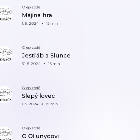
O epizodě
Májina hra
1. 9. 2024
15 min
O epizodě
Jestřáb a Slunce
31. 5. 2024
16 min
O epizodě
Slepý lovec
1. 5. 2024
19 min
O epizodě
O Oljunydovi