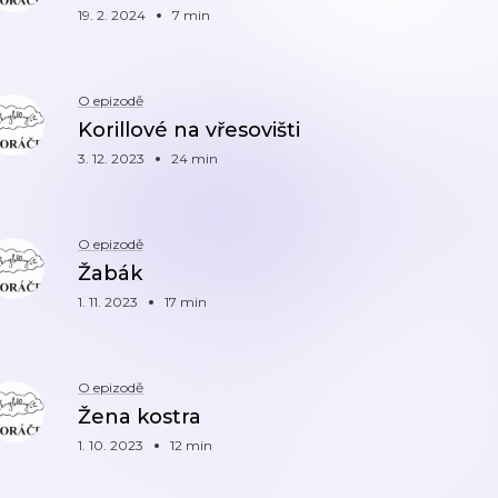
19. 2. 2024
7 min
O epizodě
Korillové na vřesovišti
3. 12. 2023
24 min
O epizodě
Žabák
1. 11. 2023
17 min
O epizodě
Žena kostra
1. 10. 2023
12 min