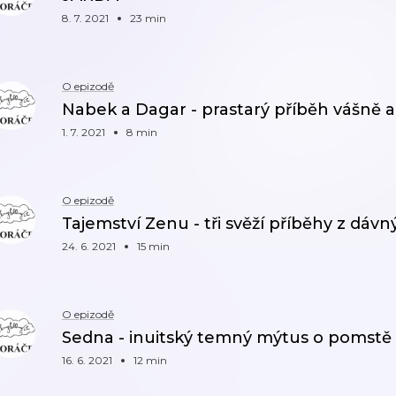
8. 7. 2021
23 min
O epizodě
Nabek a Dagar - prastarý příběh vášně a
1. 7. 2021
8 min
O epizodě
Tajemství Zenu - tři svěží příběhy z dáv
24. 6. 2021
15 min
O epizodě
Sedna - inuitský temný mýtus o pomstě
16. 6. 2021
12 min