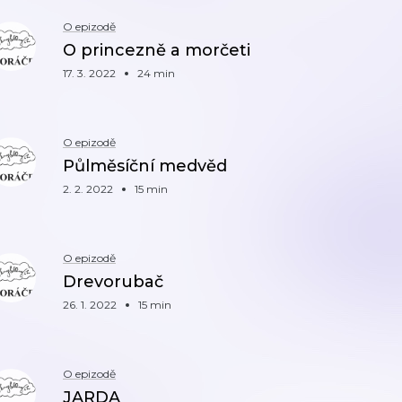
O epizodě
O princezně a morčeti
17. 3. 2022
24 min
O epizodě
Půlměsíční medvěd
2. 2. 2022
15 min
O epizodě
Drevorubač
26. 1. 2022
15 min
O epizodě
JARDA