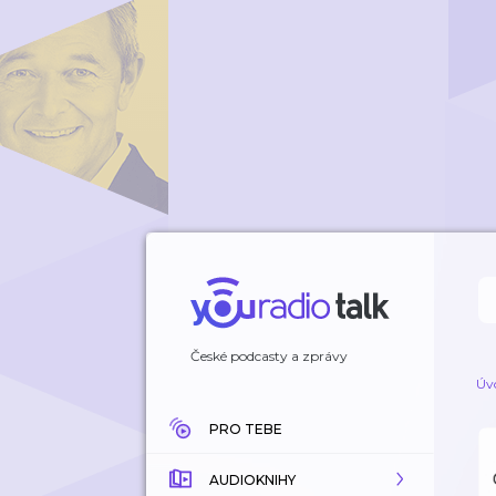
České podcasty a zprávy
Úv
PRO TEBE
AUDIOKNIHY