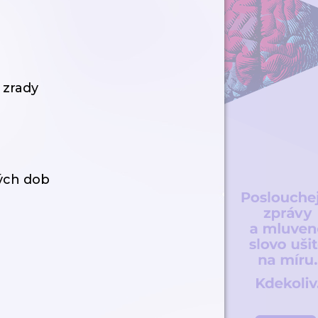
 zrady
ných dob