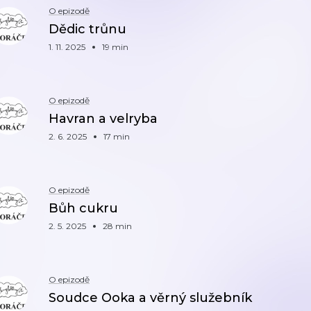
O epizodě
Dědic trůnu
1. 11. 2025
19 min
O epizodě
Havran a velryba
2. 6. 2025
17 min
O epizodě
Bůh cukru
2. 5. 2025
28 min
O epizodě
Soudce Ooka a věrný služebník