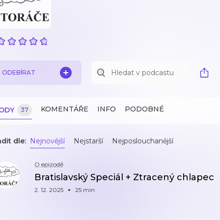
ODEBÍRAT
KOMENTÁŘE
INFO
PODOBNÉ
ZODY
37
dit dle:
Nejnovější
Nejstarší
Nejposlouchanější
O epizodě
Bratislavský Speciál + Ztracený chlapec
2. 12. 2025
25 min