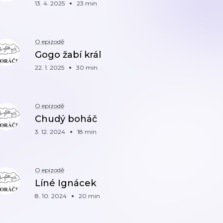
13. 4. 2025
23 min
O epizodě
Gogo žabí král
22. 1. 2025
30 min
O epizodě
Chudý boháč
3. 12. 2024
18 min
O epizodě
Líné Ignácek
8. 10. 2024
20 min