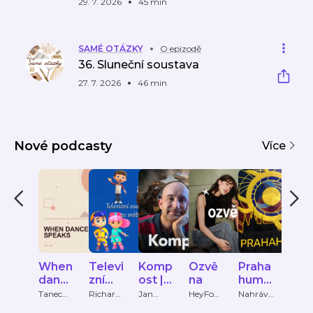
29. 7. 2026
45 min
SAMÉ OTÁZKY
O epizodě
36. Sluneční soustava
27. 7. 2026
46 min
Nové podcasty
Více
When
Televi
Komp
Ozvě
Praha
Hla
danc
zní
ost |
na
huma
＆
e
osob
Podc
ns
Srd
Tanec
Richard
Jan
HeyFom
Nahrávk
Grad
Praha +
Makovec
Tománe
o
y ovčí
Publi
speak
nosti
ast