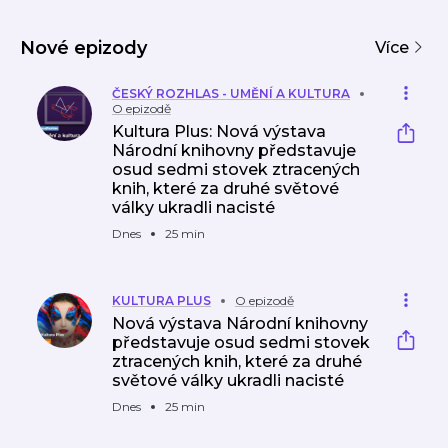
ČRo
k
babičky
ng
s
ze
Jana
Vltava
světa
Tomá
Nové epizody
nka
Více
ČESKÝ ROZHLAS - UMĚNÍ A KULTURA
O epizodě
Kultura Plus: Nová výstava
Národní knihovny představuje
osud sedmi stovek ztracených
knih, které za druhé světové
války ukradli nacisté
Dnes
25 min
KULTURA PLUS
O epizodě
Nová výstava Národní knihovny
představuje osud sedmi stovek
ztracených knih, které za druhé
světové války ukradli nacisté
Dnes
25 min