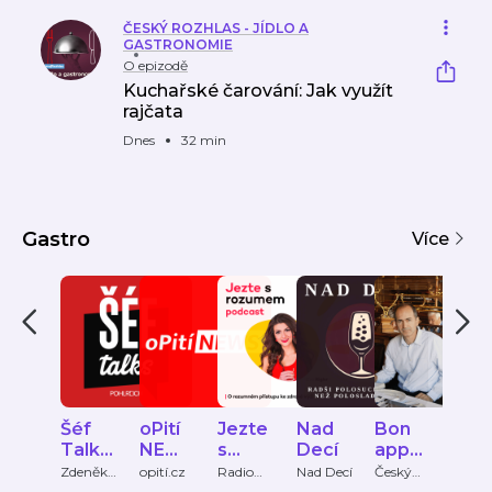
ČESKÝ ROZHLAS - JÍDLO A
GASTRONOMIE
O epizodě
Kuchařské čarování: Jak využít
rajčata
Dnes
32 min
Gastro
Více
Šéf
oPití
Jezte
Nad
Bon
Kuc
Talks
NEW
s
Decí
appet
řsk
-
S
rozu
it
čar
Zdeněk
opití.cz
Radio
Nad Decí
Český
Český
Pohlreic
Čas
rozhlas
rozhl
podc
mem
ání