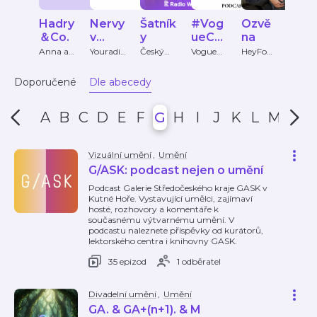
Hadry
Nervy
Šatník
#Vog
Ozvě
Kaf
＆Co.
v
y
ueCS
na
s
krajce
Talks
vizá
Anna a
Youradio
Český
Vogue
HeyFom
Jana
Tereza
Talk
rozhlas
CS
o
stk
Jan
Doporučené
Dle abecedy
A
B
C
D
E
F
G
H
I
J
K
L
M
N
Vizuální umění
,
Umění
G/ASK: podcast nejen o umění
Podcast Galerie Středočeského kraje GASK v
Kutné Hoře. Vystavující umělci, zajímaví
hosté, rozhovory a komentáře k
současnému výtvarnému umění. V
podcastu naleznete příspěvky od kurátorů,
lektorského centra i knihovny GASK.
35 epizod
1 odběratel
Divadelní umění
,
Umění
GA. & GA+(n+1). & M