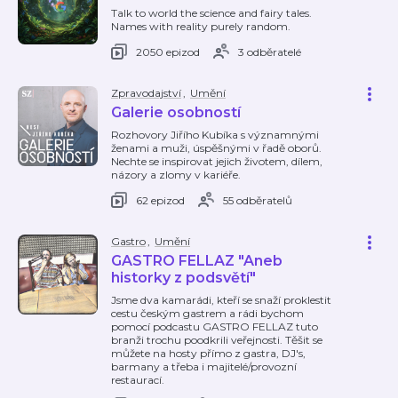
Talk to world the science and fairy tales.
Names with reality purely random.
2050 epizod
3 odběratelé
Zpravodajství
,
Umění
Galerie osobností
Rozhovory Jiřího Kubíka s významnými
ženami a muži, úspěšnými v řadě oborů.
Nechte se inspirovat jejich životem, dílem,
názory a zlomy v kariéře.
62 epizod
55 odběratelů
Gastro
,
Umění
GASTRO FELLAZ "Aneb
historky z podsvětí"
Jsme dva kamarádi, kteří se snaží proklestit
cestu českým gastrem a rádi bychom
pomocí podcastu GASTRO FELLAZ tuto
branži trochu poodkrili veřejnosti. Těšit se
můžete na hosty přímo z gastra, DJ's,
barmany a třeba i majitelé/provozní
restaurací.