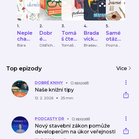
1.
2.
3.
4.
5.
6.
Neple
Dobr
Tomá
Brada
Samé
Ta
cha
é
š čte
vický
otázk
a
ukonč
knihy
pohá
expre
y
zas
Bára
Oldřich
Tomáš
Bradavic
Poznám
Tam 
Suchý a
Sobel
ký
ky pod
zase
ena
dky
s
zpá
Tereza
expres
čarou
zpátk
y
Popkov
PODCA
á
ST
Top epizody
Více
DOBRÉ KNIHY
O epizodě
Naše knižní tipy
12. 2. 2026
25 min
PODCASTY DR
O epizodě
Nový stavební zákon pomůže
developerům na úkor veřejnosti