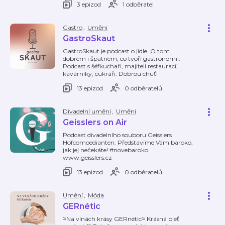
3 epizod
1 odběratel
Gastro
,
Umění
GastroSkaut
GastroSkaut je podcast o jídle. O tom
dobrém i špatném, co tvoří gastronomii.
Podcast s šéfkuchaři, majiteli restaurací,
kavárníky, cukráři. Dobrou chuť!
13 epizod
0 odběratelů
Divadelní umění
,
Umění
Geisslers on Air
Podcast divadelního souboru Geisslers
Hofcomoedianten. Představíme Vám baroko,
jak jej nečekáte! #novebaroko
www.geisslers.cz
13 epizod
0 odběratelů
Umění
,
Móda
GERnétic
≈Na vlnách krásy GERnétic≈ Krásná pleť