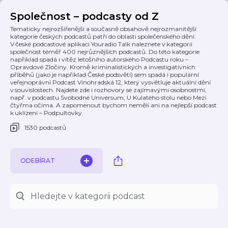
Společnost – podcasty od Z
Tematicky nejrozšířenější a současně obsahově nejrozmanitější
kategorie českých podcastů patří do oblasti společenského dění.
V české podcastové aplikaci Youradio Talk naleznete v kategorii
společnost téměř 400 nejrůznějších podcastů. Do této kategorie
například spadá i vítěz letošního autorského Podcastu roku –
Opravdové Zločiny. Kromě kriminalistických a investigativních
příběhů (jako je například České podsvětí) sem spadá i populární
veřejnoprávní Podcast Vinohradská 12, který vysvětluje aktuální dění
v souvislostech. Najdete zde i rozhovory se zajímavými osobnostmi,
např. v podcastu Svobodné Universum, U Kulatého stolu nebo Mezi
čtyřma očima. A zapomenout bychom neměli ani na nejlepší podcast
k uklízení – Podpultovky.
1530 podcastů
ODEBÍRAT