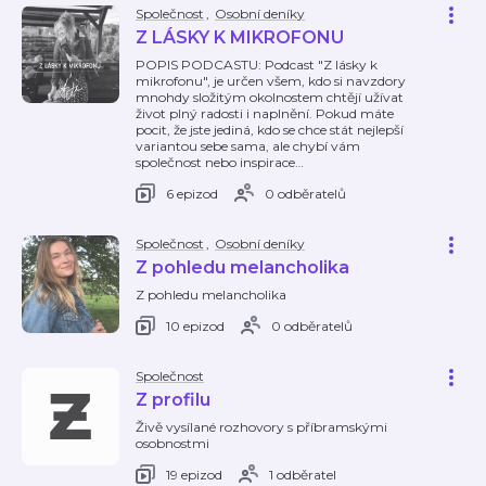
Společnost
,
Osobní deníky
Z LÁSKY K MIKROFONU
POPIS PODCASTU: Podcast "Z lásky k
mikrofonu", je určen všem, kdo si navzdory
mnohdy složitým okolnostem chtějí užívat
život plný radosti i naplnění. Pokud máte
pocit, že jste jediná, kdo se chce stát nejlepší
variantou sebe sama, ale chybí vám
společnost nebo inspirace
…
6 epizod
0 odběratelů
Společnost
,
Osobní deníky
Z pohledu melancholika
Z pohledu melancholika
10 epizod
0 odběratelů
Společnost
Z profilu
Živě vysílané rozhovory s příbramskými
osobnostmi
19 epizod
1 odběratel