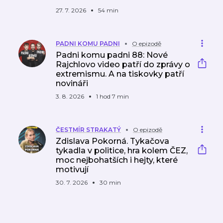
27. 7. 2026
54 min
PADNI KOMU PADNI
O epizodě
Padni komu padni 88: Nové
Rajchlovo video patří do zprávy o
extremismu. A na tiskovky patří
novináři
3. 8. 2026
1 hod 7 min
ČESTMÍR STRAKATÝ
O epizodě
Zdislava Pokorná. Tykačova
tykadla v politice, hra kolem ČEZ,
moc nejbohatších i hejty, které
motivují
30. 7. 2026
30 min