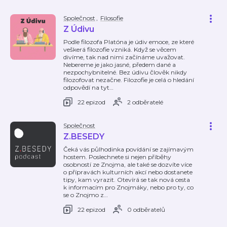
Společnost
,
Filosofie
Z Údivu
Podle filozofa Platóna je údiv emoce, ze které
veškerá filozofie vzniká. Když se věcem
divíme, tak nad nimi začínáme uvažovat.
Nebereme je jako jasné, předem dané a
nezpochybnitelné. Bez údivu člověk nikdy
filozofovat nezačne. Filozofie je celá o hledání
odpovědí na tyt
…
22 epizod
2 odběratelé
Společnost
Z.BESEDY
Čeká vás půlhodinka povídání se zajímavým
hostem. Poslechnete si nejen příběhy
osobností ze Znojma, ale také se dozvíte více
o přípravách kulturních akcí nebo dostanete
tipy, kam vyrazit. Otevírá se tak nová cesta
k informacím pro Znojmáky, nebo pro ty, co
se o Znojmo z
…
22 epizod
0 odběratelů