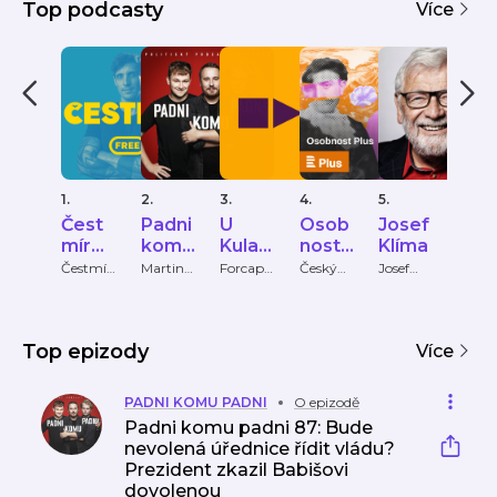
Top podcasty
Více
1.
2.
3.
4.
5.
6.
Čest
Padni
U
Osob
Josef
Mot
mír
komu
Kulat
nost
Klíma
za
Strak
padni
ého
Plus
kat
Čestmír
Martin
Forcapt
Český
Josef
Youra
Strakatý
Bartkov
ure
rozhlas
Klíma
Talk
atý
stolu
m
ský,
Martin
Bryś,
Top epizody
Více
Oliver
Adámek
PADNI KOMU PADNI
O epizodě
Padni komu padni 87: Bude
nevolená úřednice řídit vládu?
Prezident zkazil Babišovi
dovolenou