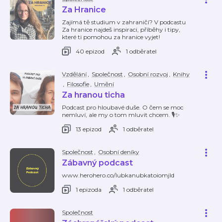
Za Hranice
Zajímá tě studium v zahraničí? V podcastu
Za hranice najdeš inspiraci, příběhy i tipy,
které ti pomohou za hranice vyjet!
40 epizod
1 odběratel
Vzdělání
,
Společnost
,
Osobní rozvoj
,
Knihy
,
Filosofie
,
Umění
Za hranou ticha
Podcast pro hloubavé duše. O čem se moc
nemluví, ale my o tom mluvit chcem. 🎙️✨
13 epizod
1 odběratel
Společnost
,
Osobní deníky
Zábavný podcast
www.herohero.co/lubkanubkatoiomjld
1 epizoda
1 odběratel
Společnost