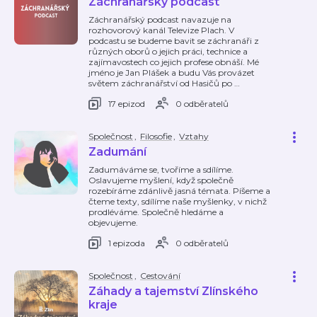
Záchranářský podcast
Záchranářský podcast navazuje na
rozhovorový kanál Televize Plach. V
podcastu se budeme bavit se záchranáři z
různých oborů o jejich práci, technice a
zajímavostech co jejich profese obnáší. Mé
jméno je Jan Plášek a budu Vás provázet
světem záchranářství od Hasičů po
…
17 epizod
0 odběratelů
Společnost
,
Filosofie
,
Vztahy
Zadumání
Zadumáváme se, tvoříme a sdílíme.
Oslavujeme myšlení, když společně
rozebíráme zdánlivě jasná témata. Píšeme a
čteme texty, sdílíme naše myšlenky, v nichž
prodléváme. Společně hledáme a
objevujeme.
1 epizoda
0 odběratelů
Společnost
,
Cestování
Záhady a tajemství Zlínského
kraje