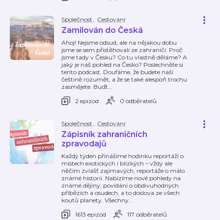
Společnost
,
Cestování
Zamilován do Česká
Ahoj! Nejsme odsud, ale na nějakou dobu
jsme se sem přistěhovali ze zahraničí. Proč
jsme tady v Česku? Co tu vlastně děláme? A
jaký je náš pohled na Česko? Poslechněte si
tento podcast. Doufáme, že budete naší
češtině rozumět, a že se také alespoň trochu
zasmějete. Buďt
…
2 epizod
0 odběratelů
Společnost
,
Cestování
Zápisník zahraničních
zpravodajů
Každý týden přinášíme hodinku reportáží o
místech exotických i blízkých – vždy ale
něčím zvlášť zajímavých, reportáže o málo
známé historii. Nabízíme nové pohledy na
známé dějiny, povídání o obdivuhodných
příbězích a osudech, a to doslova ze všech
koutů planety. Všechny
…
1613 epizod
117 odběratelů