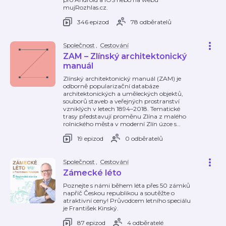
mujRozhlas.cz.
346 epizod
78 odběratelů
Společnost
,
Cestování
ZAM – Zlínský architektonický
manuál
Zlínský architektonický manuál (ZAM) je
odborně popularizační databáze
architektonických a uměleckých objektů,
souborů staveb a veřejných prostranství
vzniklých v letech 1894–2018. Tematické
trasy představují proměnu Zlína z malého
rolnického města v moderní Zlín úzce s
…
19 epizod
0 odběratelů
Společnost
,
Cestování
Zámecké léto
Poznejte s námi během léta přes 50 zámků
napříč Českou republikou a soutěžte o
atraktivní ceny! Průvodcem letního speciálu
je František Kinský.
87 epizod
4 odběratelé