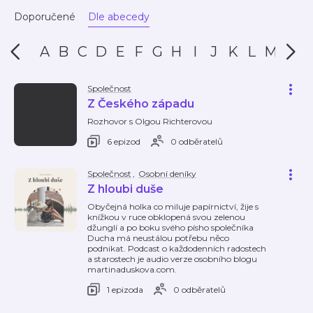
Markéto
, David
Doporučené
Dle abecedy
u
Shorf
A
B
C
D
E
F
G
H
I
J
K
L
M
N
Společnost
Z Českého západu
Rozhovor s Olgou Richterovou
6 epizod
0 odběratelů
Společnost
,
Osobní deníky
Z hloubi duše
Obyčejná holka co miluje papírnictví, žije s
knížkou v ruce obklopená svou zelenou
džunglí a po boku svého písho společníka
Ducha má neustálou potřebu něco
podnikat. Podcast o každodenních radostech
a starostech je audio verze osobního blogu
martinaduskova.com.
1 epizoda
0 odběratelů