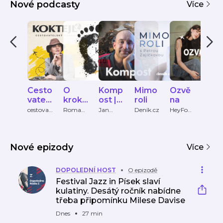
Nové podcasty
Více
Cesto
O
Komp
Mimo
Ozvě
mi.l
vatels
krok
ost |
roli
na
ove
ký
dál
Podc
cestovat
Romana
Jan
Deník.cz
HeyFom
Micha
elsky-
, Denisa,
Tománe
o
Kleme
podc
ast
podcast
Marek
k
ová a
ast
Jana
Lucie
Tomá
Koho
Nové epizody
nka
Více
ová
DOPOLEDNÍ HOST
O epizodě
Festival Jazz in Písek slaví
kulatiny. Desátý ročník nabídne
třeba připomínku Milese Davise
Dnes
27 min