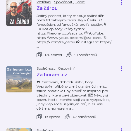
Vzdělání
,
Společnost
,
Sport
Za čárou
Jediný podcast, který mapuje reálné dění
mezi fotbalovými fanoušky v Česku. O
fanoušcích, od fanoušků, pro fanoušky. 🎙️
EXTRA epizody každý týden:
https://herohero.co/zacarou 📺 YouTube:
https://www.youtube.com/@za_carou 𝕏:
https://x.com/za_carou 📸 Instagram: https:/
…
176 epizod
91 odběratelů
Společnost
,
Cestování
Za horami.cz
🏞️ Cestování, dobrodružství, hory...
Vyprávím příběhy z málo známých míst,
sdílím praktické tipy a tvořím inspiraci pro
všechny, které baví objevovat. 🗺️ Někdy si
pozvu hosta, kterého stojí za to vyzpovídat,
jindy v epizodě uslyšíš jen můj hlas. Vše
dělám s humorem a
…
18 epizod
67 odběratelů
Společnost