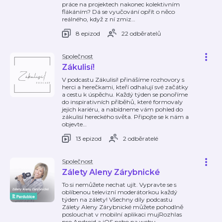
práce na projektech nakonec kolektivním
flákáním? Dá se vyučování opřít o něco
reálného, když z ní zmiz
…
8 epizod
22 odběratelů
Společnost
Zákulisí!
V podcastu Zákulisí! přinášíme rozhovory s
herci a herečkami, kteří odhalují své začátky
a cestu k úspěchu. Každý týden se ponoříme
do inspirativních příběhů, které formovaly
jejich kariéru, a nabídneme vám pohled do
zákulisí hereckého světa. Připojte se k nám a
objevte
…
13 epizod
2 odběratelé
Společnost
Zálety Aleny Zárybnické
To si nemůžete nechat ujít. Vypravte se s
oblíbenou televizní moderátorkou každý
týden na zálety! Všechny díly podcastu
Zálety Aleny Zárybnické můžete pohodlně
poslouchat v mobilní aplikaci mujRozhlas
pro Android a iOS nebo na webu