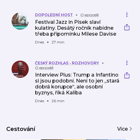
DOPOLEDNÍ HOST
O epizodě
Festival Jazz in Písek slaví
kulatiny. Desátý ročník nabídne
třeba připomínku Milese Davise
Dnes
27 min
ČESKÝ ROZHLAS - ROZHOVORY
O epizodě
Interview Plus: Trump a Infantino
si jsou podobní. Není to jen „stará
dobrá korupce“, ale osobní
byznys, říká Kaliba
Dnes
26 min
Cestování
Více