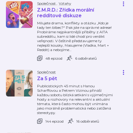
Společnost
,
Vztahy
Z.M.R.D.: Zřídka morální
redditové diskuze
Milujete drama, konflikty a otázku „Kdo je
tady ten blbec?“ Pak jste na správné adrese!
Probíráme nejpikantnější příběhy z AITA
subredditu, kam si lidé chodí pro verdikt
veřejnosti. V češtině představujeme ty
nejlepší kousky, hlasujeme (Vladka, Mart +
Reddit) a nebojíme
…
48 epizod
6 odběratelů
Společnost
Za 5 pět
Publicistických 45 minut s Hanou
Scharffovou a Petrem Vizinou přináší
každou sobotu blízká setkání s výjimečnými
hosty a rozhovory na relevantní a aktuální
témata, která často mohou být vnímána
jako morálně problematická nebo zatížená
stereotypy.
144 epizod
16 odběratelů