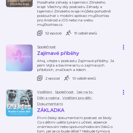
Poodhalte záhady a tajemství Zlínského
kraje. Všechny díly podcastu Záhady a
tajemství Zlínského kraje můžete pohodlně
poslouchat v mobilní aplikaci mujRozhlas
pro Android a iOS nebo na webu
mujRozhlas.cz.
52 epizod
19 odběratelů
Společnost
Zajímavé příběhy
Ahoj, vítejte v podcastu Zajímavé příběhy. Já
jsem Vojta a bavíme se tu o zajímavých
příbězích, značkách a lidech.
2 epizod
10 odběratelů
Vzdělání
,
Společnost
,
Jak na to
,
Děti a rodina
,
Vzdělání pro děti
,
Dokumentární
ZÁKLADKA
První český dokumentární podcast ze školy.
Co s dětmi udělá tykání s učiteli, absence
známkování nebo spolurozhodování žáků o
tom, jak se co bude dělat? Nebude týmová