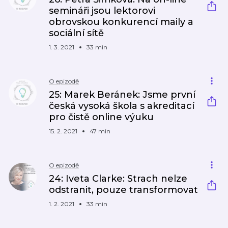
semináři jsou lektorovi
obrovskou konkurencí maily a
sociální sítě
1. 3. 2021
33 min
O epizodě
25: Marek Beránek: Jsme první
česká vysoká škola s akreditací
pro čistě online výuku
15. 2. 2021
47 min
O epizodě
24: Iveta Clarke: Strach nelze
odstranit, pouze transformovat
1. 2. 2021
33 min