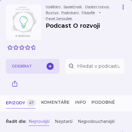
Vzdělání
,
Společnost
,
Osobní rozvoj
,
Byznys
,
Podnikání
,
Filosofie
Pavel Janoušek
Podcast O rozvoji
ODEBÍRAT
KOMENTÁŘE
INFO
PODOBNÉ
EPIZODY
47
Řadit dle:
Nejnovější
Nejstarší
Nejposlouchanější