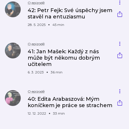
O epizodě
42: Petr Fejk: Své úspěchy jsem
stavěl na entuziasmu
28. 5. 2025
45 min
O epizodě
41: Jan Mašek: Každý z nás
může být někomu dobrým
učitelem
6. 3. 2023
36 min
O epizodě
40: Edita Arabaszová: Mým
koníčkem je práce se strachem
12. 12. 2022
33 min