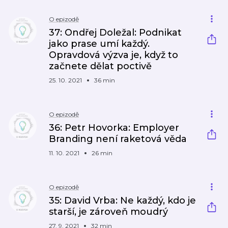
O epizodě
37: Ondřej Doležal: Podnikat
jako prase umí každý.
Opravdová výzva je, když to
začnete dělat poctivě
25. 10. 2021
36 min
O epizodě
36: Petr Hovorka: Employer
Branding není raketová věda
11. 10. 2021
26 min
O epizodě
35: David Vrba: Ne každý, kdo je
starší, je zároveň moudrý
27. 9. 2021
32 min