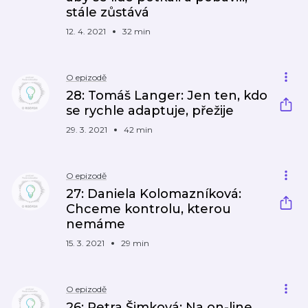
stále zůstává
12. 4. 2021
32 min
O epizodě
28: Tomáš Langer: Jen ten, kdo
se rychle adaptuje, přežije
29. 3. 2021
42 min
O epizodě
27: Daniela Kolomazníková:
Chceme kontrolu, kterou
nemáme
15. 3. 2021
29 min
O epizodě
26: Petra Šimková: Na on-line