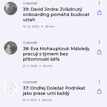
O epizodě
39: David Jindra: Zvládnutý
onboarding pomáhá budovat
vztah
10. 10. 2022
26 min
O epizodě
38: Eva Mohauptová: Málokdy
pracuji s týmem bez
přítomnosti šéfa
21. 9. 2022
35 min
O epizodě
37: Ondřej Doležal: Podnikat
jako prase umí každý
15. 11. 2021
36 min