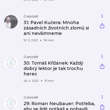
O epizodě
31: Pavel Kučera: Mnoha
zásadních životních zlomů si
ani nevšimneme
10. 5. 2021
39 min
O epizodě
30: Tomáš Křižánek: Každý
dobrý lektor je tak trochu
herec
26. 4. 2021
31 min
O epizodě
29: Roman Neubauer: Potřeba,
aby se lidé potkali a pobavili,