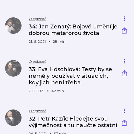
O epizodě
34: Jan Ženatý: Bojové umění je
dobrou metaforou života
21. 6. 2021
28 min
O epizodě
33: Eva Höschlová: Testy by se
neměly používat v situacích,
kdy jich není třeba
7. 6. 2021
42 min
O epizodě
32: Petr Kazík: Hledejte svou
výjimečnost a tu naučte ostatní
24. 5. 2021
37 min