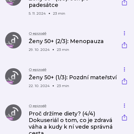
padesátce
5. 11. 2024
23 min
O epizodě
Ženy 50+ (2/3): Menopauza
29. 10. 2024
23 min
O epizodě
Ženy 50+ (1/3): Pozdní mateřství
22. 10. 2024
23 min
O epizodě
Proč držíme diety? (4/4)
Dokuseriál o tom, co je zdravá
váha a kudy k ní vede správná
cesta