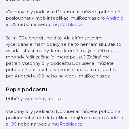
Všechny díly podcastu Dokuseriál můžete pohodlně
poslouchat v mobilní aplikaci mujRozhlas pro
Android
a
iOS
nebo na webu
mujRozhlas.cz
.
Je mi 36 a chci druhé dítě. Ale cítím se velmi
vyčerpaně a mám obavy, že na to nemám sílu. Jak to
zvládají starší matky, které kromě malých dětí musí
mnohdy řešit začínající menopauzu? Začíná mé
pátrání.Všechny díly podcastu Dokuseriál můžete
pohodlně poslouchat v mobilní aplikaci mujRozhlas
pro Android a iOS nebo na webu mujRozhlas.cz.
Popis podcastu
Příběhy, vyprávění, realita.
Všechny díly podcastu Dokuseriál můžete pohodlně
poslouchat v mobilní aplikaci mujRozhlas pro
Android
a
iOS
nebo na webu
mujRozhlas.cz
.