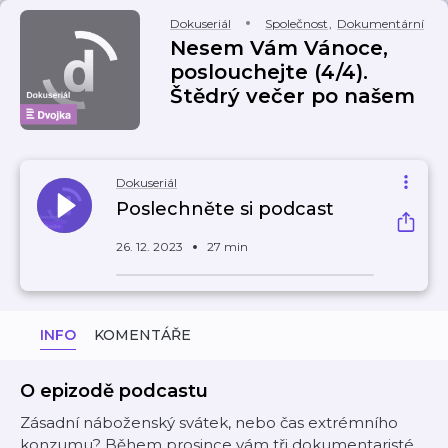
Dokuseriál
Společnost
,
Dokumentární
Nesem Vám Vánoce,
poslouchejte (4/4).
Štědrý večer po našem
Dokuseriál
Poslechněte si podcast
26. 12. 2023
27 min
INFO
KOMENTÁŘE
O epizodě podcastu
Zásadní náboženský svátek, nebo čas extrémního
konzumu? Během prosince vám tři dokumentaristé