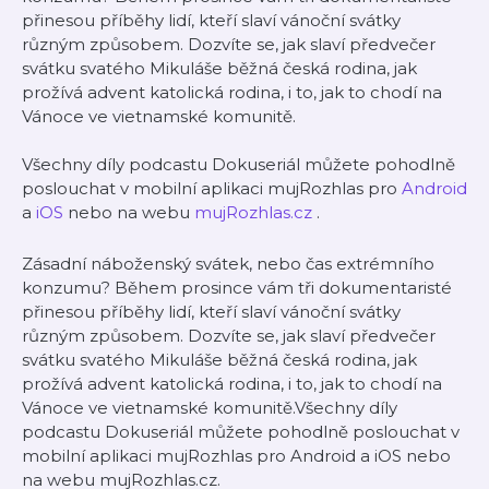
přinesou příběhy lidí, kteří slaví vánoční svátky
různým způsobem. Dozvíte se, jak slaví předvečer
svátku svatého Mikuláše běžná česká rodina, jak
prožívá advent katolická rodina, i to, jak to chodí na
Vánoce ve vietnamské komunitě.
Všechny díly podcastu Dokuseriál můžete pohodlně
poslouchat v mobilní aplikaci mujRozhlas pro
Android
a
iOS
nebo na webu
mujRozhlas.cz
.
Zásadní náboženský svátek, nebo čas extrémního
konzumu? Během prosince vám tři dokumentaristé
přinesou příběhy lidí, kteří slaví vánoční svátky
různým způsobem. Dozvíte se, jak slaví předvečer
svátku svatého Mikuláše běžná česká rodina, jak
prožívá advent katolická rodina, i to, jak to chodí na
Vánoce ve vietnamské komunitě.Všechny díly
podcastu Dokuseriál můžete pohodlně poslouchat v
mobilní aplikaci mujRozhlas pro Android a iOS nebo
na webu mujRozhlas.cz.