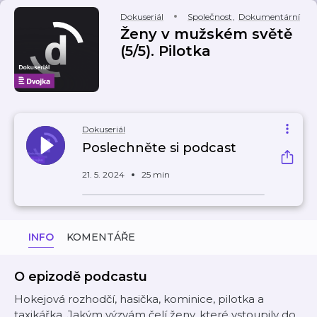
Dokuseriál
Společnost
,
Dokumentární
Ženy v mužském světě
(5/5). Pilotka
Dokuseriál
Poslechněte si podcast
21. 5. 2024
25 min
INFO
KOMENTÁŘE
O epizodě podcastu
Hokejová rozhodčí, hasička, kominice, pilotka a
taxikářka. Jakým výzvám čelí ženy, které vstoupily do