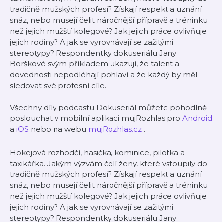
tradičně mužských profesí? Získají respekt a uznání
snáz, nebo musejí čelit náročnější přípravě a tréninku
než jejich mužští kolegové? Jak jejich práce ovlivňuje
jejich rodiny? A jak se vyrovnávají se zažitými
stereotypy? Respondentky dokuseriálu Jany
Borškové svým příkladem ukazují, že talent a
dovednosti nepodléhají pohlaví a že každý by měl
sledovat své profesní cíle.
Všechny díly podcastu Dokuseriál můžete pohodlně
poslouchat v mobilní aplikaci mujRozhlas pro
Android
a
iOS
nebo na webu
mujRozhlas.cz
.
Hokejová rozhodčí, hasička, kominice, pilotka a
taxikářka. Jakým výzvám čelí ženy, které vstoupily do
tradičně mužských profesí? Získají respekt a uznání
snáz, nebo musejí čelit náročnější přípravě a tréninku
než jejich mužští kolegové? Jak jejich práce ovlivňuje
jejich rodiny? A jak se vyrovnávají se zažitými
stereotypy? Respondentky dokuseriálu Jany