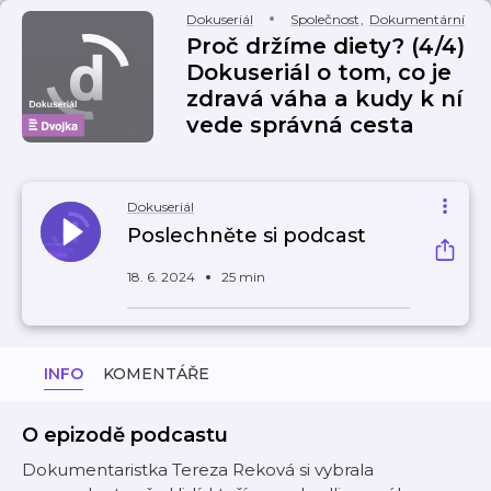
Dokuseriál
Společnost
,
Dokumentární
Proč držíme diety? (4/4)
Dokuseriál o tom, co je
zdravá váha a kudy k ní
vede správná cesta
Dokuseriál
Poslechněte si podcast
18. 6. 2024
25 min
INFO
KOMENTÁŘE
O epizodě podcastu
Dokumentaristka Tereza Reková si vybrala