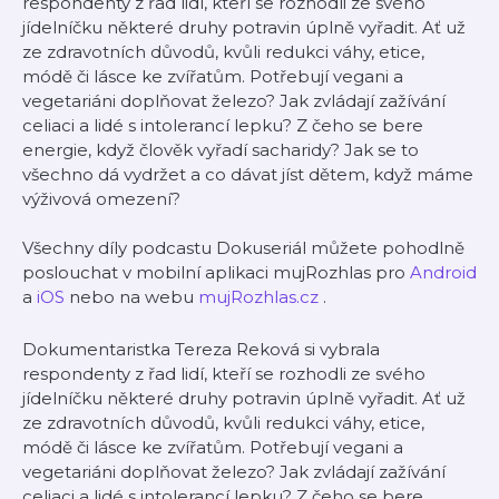
respondenty z řad lidí, kteří se rozhodli ze svého
jídelníčku některé druhy potravin úplně vyřadit. Ať už
ze zdravotních důvodů, kvůli redukci váhy, etice,
módě či lásce ke zvířatům. Potřebují vegani a
vegetariáni doplňovat železo? Jak zvládají zažívání
celiaci a lidé s intolerancí lepku? Z čeho se bere
energie, když člověk vyřadí sacharidy? Jak se to
všechno dá vydržet a co dávat jíst dětem, když máme
výživová omezení?
Všechny díly podcastu Dokuseriál můžete pohodlně
poslouchat v mobilní aplikaci mujRozhlas pro
Android
a
iOS
nebo na webu
mujRozhlas.cz
.
Dokumentaristka Tereza Reková si vybrala
respondenty z řad lidí, kteří se rozhodli ze svého
jídelníčku některé druhy potravin úplně vyřadit. Ať už
ze zdravotních důvodů, kvůli redukci váhy, etice,
módě či lásce ke zvířatům. Potřebují vegani a
vegetariáni doplňovat železo? Jak zvládají zažívání
celiaci a lidé s intolerancí lepku? Z čeho se bere