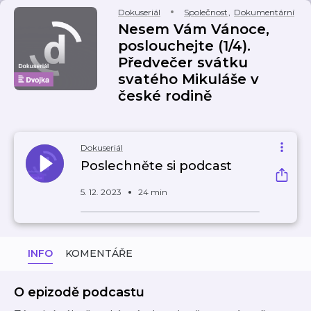
Dokuseriál
Společnost
,
Dokumentární
Nesem Vám Vánoce,
poslouchejte (1/4).
Předvečer svátku
svatého Mikuláše v
české rodině
Dokuseriál
Poslechněte si podcast
5. 12. 2023
24 min
INFO
KOMENTÁŘE
O epizodě podcastu