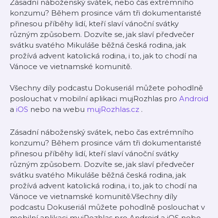
Zásadní náboženský svátek, nebo čas extrémního
konzumu? Během prosince vám tři dokumentaristé
přinesou příběhy lidí, kteří slaví vánoční svátky
různým způsobem. Dozvíte se, jak slaví předvečer
svátku svatého Mikuláše běžná česká rodina, jak
prožívá advent katolická rodina, i to, jak to chodí na
Vánoce ve vietnamské komunitě.
Všechny díly podcastu Dokuseriál můžete pohodlně
poslouchat v mobilní aplikaci mujRozhlas pro
Android
a
iOS
nebo na webu
mujRozhlas.cz
.
Zásadní náboženský svátek, nebo čas extrémního
konzumu? Během prosince vám tři dokumentaristé
přinesou příběhy lidí, kteří slaví vánoční svátky
různým způsobem. Dozvíte se, jak slaví předvečer
svátku svatého Mikuláše běžná česká rodina, jak
prožívá advent katolická rodina, i to, jak to chodí na
Vánoce ve vietnamské komunitě.Všechny díly
podcastu Dokuseriál můžete pohodlně poslouchat v
mobilní aplikaci mujRozhlas pro Android a iOS nebo