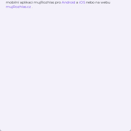
mobilní aplikaci mujRozhlas pro
Android
a
iOS
nebo na webu
mujRozhlas.cz
.