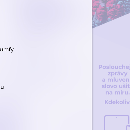
iumfy
bu