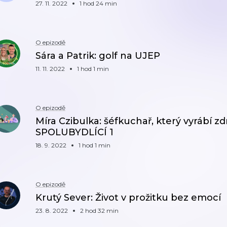
27. 11. 2022
1 hod 24 min
O epizodě
Sára a Patrik: golf na UJEP
11. 11. 2022
1 hod 1 min
O epizodě
Míra Czibulka: šéfkuchař, který vyrábí z
SPOLUBYDLÍCÍ 1
18. 9. 2022
1 hod 1 min
O epizodě
Krutý Sever: Život v prožitku bez emocí
23. 8. 2022
2 hod 32 min