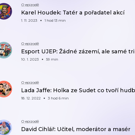
O epizodě
Karel Houdek: Tatér a pořadatel akcí
1. 11. 2023
1 hod 13 min
O epizodě
Esport UJEP: Žádné zázemí, ale samé tr
10. 1. 2023
59 min
O epizodě
Lada Jaffe: Holka ze Sudet co tvoří hud
18. 12. 2022
3 hod 6 min
O epizodě
David Cihlář: Učitel, moderátor a masér