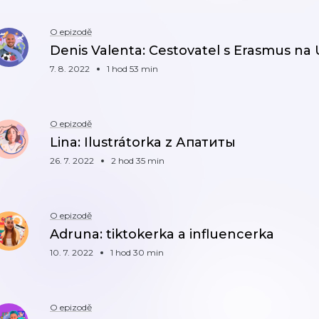
O epizodě
Denis Valenta: Cestovatel s Erasmus na
7. 8. 2022
1 hod 53 min
O epizodě
Lina: Ilustrátorka z Апатиты
26. 7. 2022
2 hod 35 min
O epizodě
Adruna: tiktokerka a influencerka
10. 7. 2022
1 hod 30 min
O epizodě