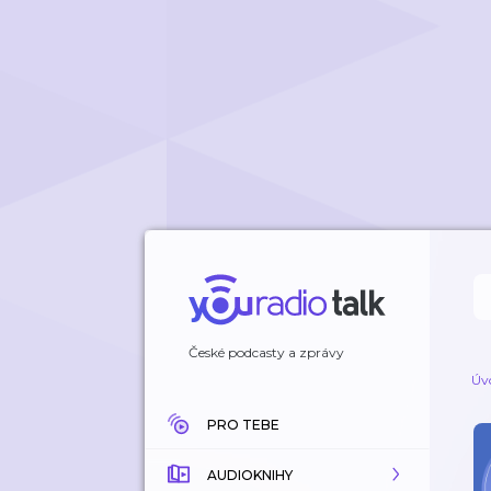
České podcasty a zprávy
Úv
PRO TEBE
AUDIOKNIHY