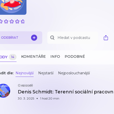
ODEBÍRAT
KOMENTÁŘE
INFO
PODOBNÉ
ZODY
14
dit dle:
Nejnovější
Nejstarší
Nejposlouchanější
O epizodě
Denis Schmidt: Terenní sociální pracovn
30. 3. 2025
1 hod 20 min