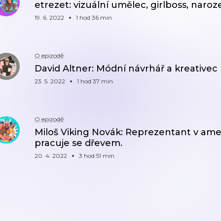
etrezet: vizuální umělec, girlboss, nar
19. 6. 2022
1 hod 36 min
O epizodě
David Altner: Módní návrhář a kreativec
23. 5. 2022
1 hod 37 min
O epizodě
Miloš Viking Novák: Reprezentant v ame
pracuje se dřevem.
20. 4. 2022
3 hod 51 min