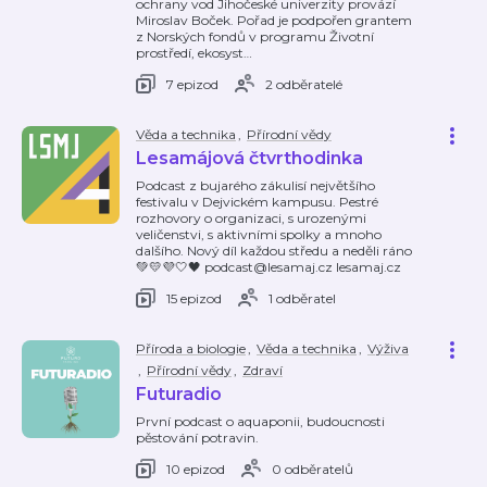
ochrany vod Jihočeské univerzity provází
Miroslav Boček. Pořad je podpořen grantem
z Norských fondů v programu Životní
prostředí, ekosyst
…
7 epizod
2 odběratelé
Věda a technika
,
Přírodní vědy
Lesamájová čtvrthodinka
Podcast z bujarého zákulisí největšího
festivalu v Dejvickém kampusu. Pestré
rozhovory o organizaci, s urozenými
veličenstvi, s aktivními spolky a mnoho
dalšího. Nový díl každou středu a neděli ráno
💚💛💜🤍🖤 podcast@lesamaj.cz lesamaj.cz
15 epizod
1 odběratel
Příroda a biologie
,
Věda a technika
,
Výživa
,
Přírodní vědy
,
Zdraví
Futuradio
První podcast o aquaponii, budoucnosti
pěstování potravin.
10 epizod
0 odběratelů