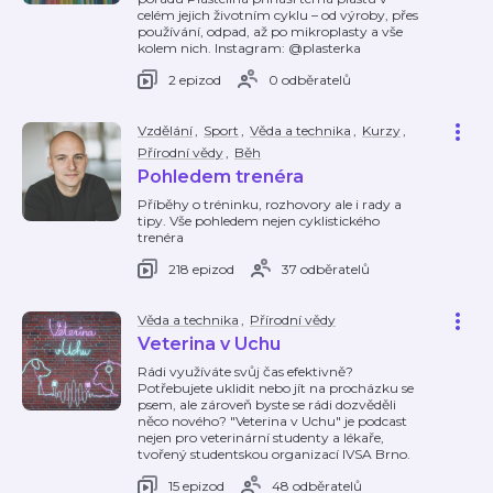
celém jejich životním cyklu – od výroby, přes
používání, odpad, až po mikroplasty a vše
kolem nich. Instagram: @plasterka
2 epizod
0 odběratelů
Vzdělání
,
Sport
,
Věda a technika
,
Kurzy
,
Přírodní vědy
,
Běh
Pohledem trenéra
Příběhy o tréninku, rozhovory ale i rady a
tipy. Vše pohledem nejen cyklistického
trenéra
218 epizod
37 odběratelů
Věda a technika
,
Přírodní vědy
Veterina v Uchu
Rádi využíváte svůj čas efektivně?
Potřebujete uklidit nebo jít na procházku se
psem, ale zároveň byste se rádi dozvěděli
něco nového? "Veterina v Uchu" je podcast
nejen pro veterinární studenty a lékaře,
tvořený studentskou organizací IVSA Brno.
15 epizod
48 odběratelů