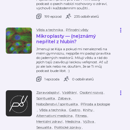
podcast o psech nabízí rozhovory o zdraví,
výchově i každodenním soužití
…
199 epizod
235 odběratelů
Věda a technika
,
Přírodní vědy
Mikroplasty — (ne)známý
nepřítel z hlubin?
Jmenuji se Kája a pokud mi nenalezneš na
mém gymnáziu, nejspíše mi padají pravítka
do jaderných reaktorů. Miluji vědu a rád do
jejích tajů zasvěcuji laickou veřejnost. Ať už
jsi ale laik nebo ne, doufám, že se Ti můj
podcast bude líbit. :)
1 epizoda
0 odběratelů
Zpravodajství
,
Vzdělání
,
Osobní rozvoj
,
Spiritualita
,
Zábava
,
Náboženství / spiritualita
,
Příroda a biologie
,
Věda a technika
,
Gastro
,
Knihy
,
Alternativní medicína
,
Fitness
,
Mentální zdraví
,
Medicína
,
Výživa
,
Sexualita
,
Politické zprávy
,