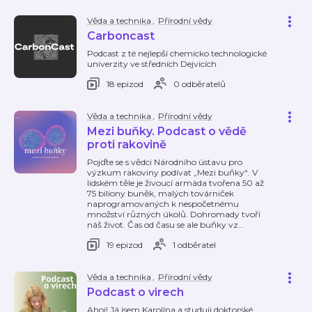
Věda a technika
,
Přírodní vědy
Carboncast
Podcast z té nejlepší chemicko technologické
univerzity ve středních Dejvicích
18 epizod
0 odběratelů
Věda a technika
,
Přírodní vědy
Mezi buňky. Podcast o vědě
proti rakovině
Pojďte se s vědci Národního ústavu pro
výzkum rakoviny podívat „Mezi buňky“. V
lidském těle je živoucí armáda tvořena 50 až
75 biliony buněk, malých továrniček
naprogramovaných k nespočetnému
množství různých úkolů. Dohromady tvoří
náš život. Čas od času se ale buňky vz
…
19 epizod
1 odběratel
Věda a technika
,
Přírodní vědy
Podcast o virech
Ahoj! Já jsem Karolína a studuji doktorské