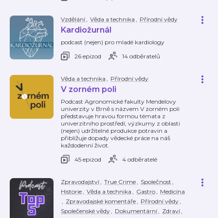
Vzdělání
,
Věda a technika
,
Přírodní vědy
Kardiožurnál
podcast (nejen) pro mladé kardiology
26 epizod
14 odběratelů
Věda a technika
,
Přírodní vědy
V zorném poli
Podcast Agronomické fakulty Mendelovy
univerzity v Brně s názvem V zorném poli
představuje hravou formou témata z
univerzitního prostředí, výzkumy z oblasti
(nejen) udržitelné produkce potravin a
přibližuje dopady vědecké práce na náš
každodenní život.
45 epizod
4 odběratelé
Zpravodajství
,
True Crime
,
Společnost
,
Historie
,
Věda a technika
,
Gastro
,
Medicína
,
Zpravodajské komentáře
,
Přírodní vědy
,
Společenské vědy
,
Dokumentární
,
Zdraví
,