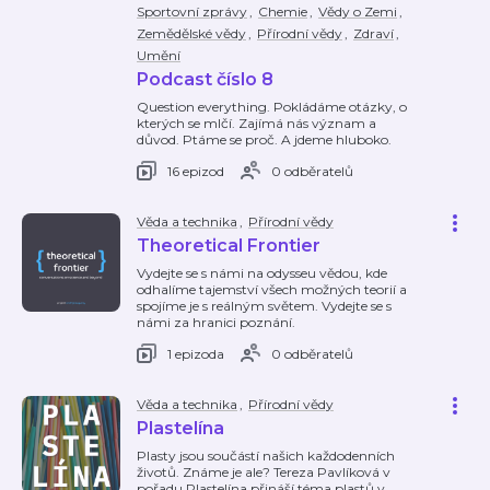
Sportovní zprávy
,
Chemie
,
Vědy o Zemi
,
Zemědělské vědy
,
Přírodní vědy
,
Zdraví
,
Umění
Podcast číslo 8
Question everything. Pokládáme otázky, o
kterých se mlčí. Zajímá nás význam a
důvod. Ptáme se proč. A jdeme hluboko.
16 epizod
0 odběratelů
Věda a technika
,
Přírodní vědy
Theoretical Frontier
Vydejte se s námi na odysseu vědou, kde
odhalíme tajemství všech možných teorií a
spojíme je s reálným světem. Vydejte se s
námi za hranici poznání.
1 epizoda
0 odběratelů
Věda a technika
,
Přírodní vědy
Plastelína
Plasty jsou součástí našich každodenních
životů. Známe je ale? Tereza Pavlíková v
pořadu Plastelína přináší téma plastů v