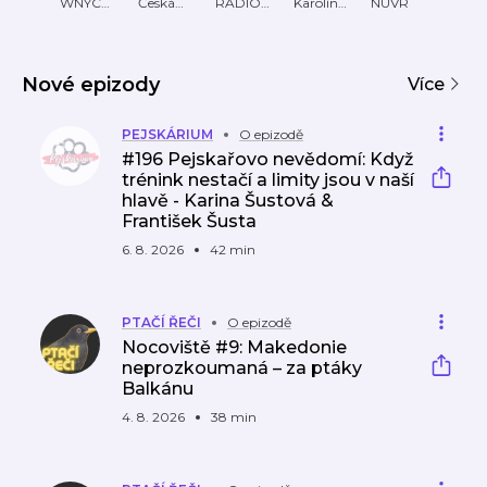
virech
.
Fron
WNYC
Česká
RADIO
Karolína
NÚVR
Ondře
Studios
společno
R |
Štaflová
Augu
Podc
er
st
Tereza
ast o
ornitolo
Pavlíkov
vědě
gická
á
Nové epizody
proti
Více
rakovi
ně
PEJSKÁRIUM
O epizodě
#196 Pejskařovo nevědomí: Když
trénink nestačí a limity jsou v naší
hlavě - Karina Šustová &
František Šusta
6. 8. 2026
42 min
PTAČÍ ŘEČI
O epizodě
Nocoviště #9: Makedonie
neprozkoumaná – za ptáky
Balkánu
4. 8. 2026
38 min