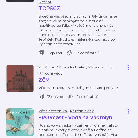
Umění
TOP5CZ
Srdečně vás všechny zdravím💜Můj kanál se
zabývá vším možným od historie až
například po jídlo. V každém dílu si pro vás
připravím ty nejvíce zajímavé fakta a věci z
dané oblasti, a sestavím pro vás TOP 5
žebříček. Pokud bys měl/a nějakou radu co
vylepšit nebo otázku ta
…
9 epizod
23 odběratelů
Vzdělání
,
Věda a technika
,
Vědy o Zemi
,
Přírodní vědy
ZČM
Věda v muzeu? Samozřejmě, a také pro Vás!
13 epizod
2 odběratelé
Věda a technika
,
Přírodní vědy
FROVcast - Voda na Váš mlýn
Rozhovory s vědci, rybáři, environmentalisty
a dalšími aktéry o vodě, vědě a udržitelné
budoucnosti. Podcastem Fakulty rybářství a