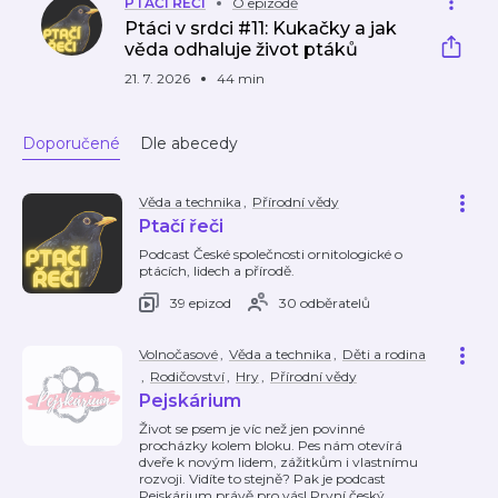
PTAČÍ ŘEČI
O epizodě
Ptáci v srdci #11: Kukačky a jak
věda odhaluje život ptáků
21. 7. 2026
44 min
Doporučené
Dle abecedy
Věda a technika
,
Přírodní vědy
Ptačí řeči
Podcast České společnosti ornitologické o
ptácích, lidech a přírodě.
39 epizod
30 odběratelů
Volnočasové
,
Věda a technika
,
Děti a rodina
,
Rodičovství
,
Hry
,
Přírodní vědy
Pejskárium
Život se psem je víc než jen povinné
procházky kolem bloku. Pes nám otevírá
dveře k novým lidem, zážitkům i vlastnímu
rozvoji. Vidíte to stejně? Pak je podcast
Pejskárium právě pro vás! První český