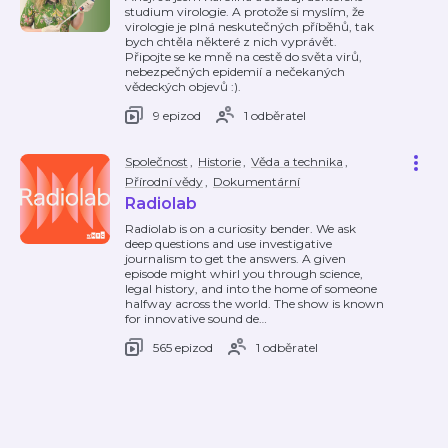
studium virologie. A protože si myslím, že
virologie je plná neskutečných příběhů, tak
bych chtěla některé z nich vyprávět.
Připojte se ke mně na cestě do světa virů,
nebezpečných epidemií a nečekaných
vědeckých objevů :).
9 epizod
1 odběratel
Společnost
,
Historie
,
Věda a technika
,
Přírodní vědy
,
Dokumentární
Radiolab
Radiolab is on a curiosity bender. We ask
deep questions and use investigative
journalism to get the answers. A given
episode might whirl you through science,
legal history, and into the home of someone
halfway across the world. The show is known
for innovative sound de
…
565 epizod
1 odběratel