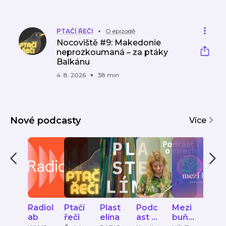
PTAČÍ ŘEČI
O epizodě
Nocoviště #9: Makedonie
neprozkoumaná – za ptáky
Balkánu
4. 8. 2026
38 min
Nové podcasty
Více
Radiol
Ptačí
Plast
Podc
Mezi
The
ab
řeči
elína
ast o
buňky
etic