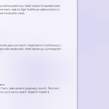
ro.co/navybornou Vaše Výborná společnost!
e tam, kde to žije! Svěřte se odborníkům s
borná se ptá s duš
…
života jsou oni sami. Inspirativní rozhovory s
zpovídá osobnosti, kteří dosahují vynikajících
v
…
lem:
e Tam, kde ostatní podcasty končí, Šimrání
no, co k tomu patří. Báječní hosté a