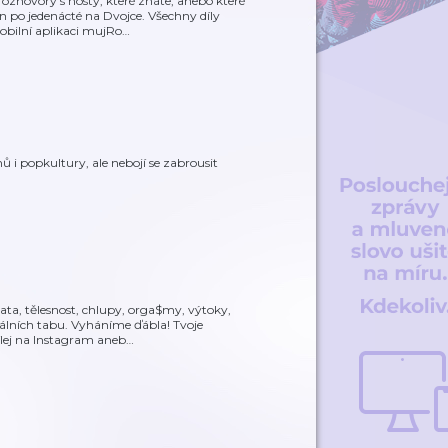
zhovory s hosty, které znáte, anebo které
en po jedenácté na Dvojce. Všechny díly
obilní aplikaci mujRo
…
ů i popkultury, ale nebojí se zabrousit
ata, tělesnost, chlupy, orga$my, výtoky,
uálních tabu. Vyháníme ďábla! Tvoje
ílej na Instagram aneb
…