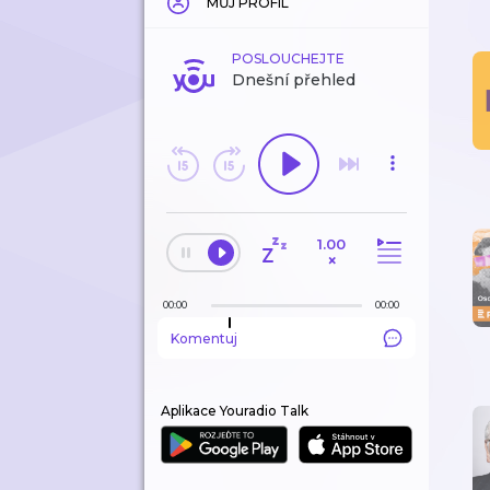
MŮJ PROFIL
POSLOUCHEJTE
Dnešní přehled
1.00
×
00:00
00:00
Komentuj
Aplikace Youradio Talk