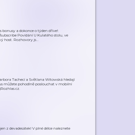
s bonusy a dokonce o týden dříve!:
subscribe Povídání U Kulatého stolu, ve
avý host. Rozhovory js
…
rbora Tachecí a Světlana Witowská hledají
us můžete pohodlně poslouchat v mobilní
Rozhlas.cz.
jen z devadesátek! V plné délce naleznete