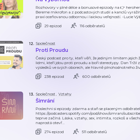
Rozhovory v plné délce a bonusové epizody na 👉 herohe
Bereme mikrofon a z podcastových studií a kanclů vyrážím
praxí oceňovanou odbornou i laickou veřejností. -Lucie Vý
29 epizod
116 odběratelů
Společnost
12
.
Proti Proudu
Český podcast pro ty, kteří věří, že jediným limitem jejich 
lidmi, kteří jdou proti proudu a boří stereotypy. Dan Tržil 
výsledků ve svých oborech, ale hlavně plnohodnotného ži
238 epizod
600 odběratelů
Společnost
,
Vztahy
13
.
Šimrání
Poslechni si epizody zdarma a staň se placeným odběrate
https://podcasters.spotify.com/pod/show/simrani/subscrib
teprve začíná. Láska, vztahy, sex, intimita, rozkoš a všech
naprostá otevř
…
274 epizod
511 odběratelů