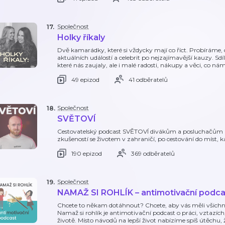
Společnost
17
.
Holky říkaly
Dvě kamarádky, které si vždycky mají co říct. Probíráme, c
aktuálních událostí a celebrit po nejzajímavější kauzy. S
které nás zaujaly, ale i malé radosti, nákupy a věci, co ná
49 epizod
41 odběratelů
Společnost
18
.
SVĚTOVÍ
Cestovatelský podcast SVĚTOVÍ divákům a posluchačům př
zkušeností se životem v zahraničí, po cestování do míst, k
190 epizod
369 odběratelů
Společnost
19
.
NAMAŽ SI ROHLÍK – antimotivační podca
Chcete to někam dotáhnout? Chcete, aby vás měli všich
Namaž si rohlík je antimotivační podcast o práci, vztaz
životě. Místo návodů na lepší život nabízíme spíš útěchu,