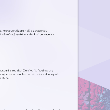
, která ve vězení našla ztracenou
t vězeňský systém a dál bojuje za jeho
bnostmi a redakcí Deníku N. Rozhovory
e najdete na herohero.co/studion, dostupné
íku N.