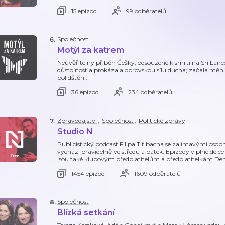
15 epizod
99 odběratelů
Společnost
6
.
Motýl za katrem
Neuvěřitelný příběh Češky, odsouzené k smrti na Srí Lance
důstojnost a prokázala obrovskou sílu ducha; začala měni
polidštění.
36 epizod
234 odběratelů
Zpravodajství
,
Společnost
,
Politické zprávy
7
.
Studio N
Publicistický podcast Filipa Titlbacha se zajímavými oso
vychází pravidelně ve středu a pátek. Epizody v plné délc
jsou také klubovým předplatitelům a předplatitelkám Den
1454 epizod
1609 odběratelů
Společnost
8
.
Blízká setkání