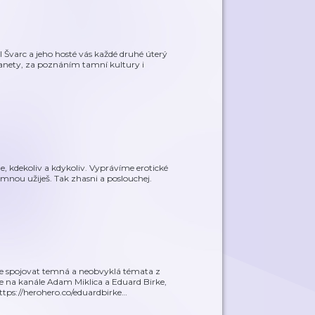
 Švarc a jeho hosté vás každé druhé úterý
nety, za poznáním tamní kultury i
e, kdekoliv a kdykoliv. Vyprávíme erotické
e mnou užiješ. Tak zhasni a poslouchej.
e spojovat temná a neobvyklá témata z
be na kanále Adam Miklica a Eduard Birke,
s://herohero.co/eduardbirke
…