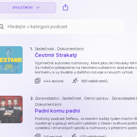
SPOLEČNOST
Společnost
,
Dokumentární
1
.
Čestmír Strakatý
Výjimečné autorské rozhovory, které jdou do hloubky témat 
Za měsíční předplatné na Herohero.co/cestmir dostanete 
kontaktu a vy budete u dalšího rozvoje a nových výhod.
444 epizod
1651 odběratelů
Zpravodajství
,
Společnost
,
Denní zprávy
,
Zpravodajské
2
.
Dokumentární
Padni komu padni
Politický podcast Reflexu, ve kterém každý týden Martin 
rozebírají a glosují aktuální události z české i světové pol
výsledků i stranických sjezdů a rozhovory s předními poli
149 epizod
433 odběratelů