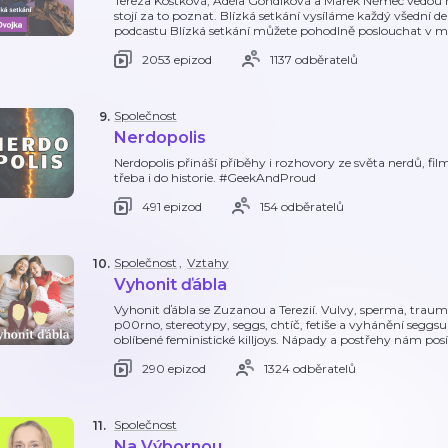
Tereza Kostková, Adéla Gondíková a Marek Němec vedou ro
stojí za to poznat. Blízká setkání vysíláme každý všední d
podcastu Blízká setkání můžete pohodlně poslouchat v m
2053 epizod
1137 odběratelů
Společnost
9
.
Nerdopolis
Nerdopolis přináší příběhy i rozhovory ze světa nerdů, film
třeba i do historie. #GeekAndProud
491 epizod
154 odběratelů
Společnost
,
Vztahy
10
.
Vyhonit ďábla
Vyhonit ďábla se Zuzanou a Terezií. Vulvy, sperma, traum
p00rno, stereotypy, seggs, chtíč, fetiše a vyhánění seggs
oblíbené feministické killjoys. Nápady a postřehy nám pos
290 epizod
1324 odběratelů
Společnost
11
.
Na Výbornou