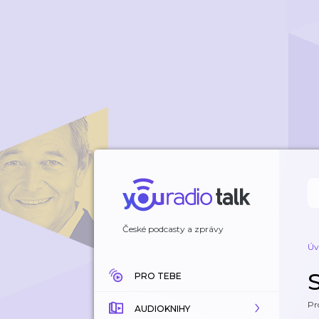
České podcasty a zprávy
Úv
PRO TEBE
Pr
AUDIOKNIHY