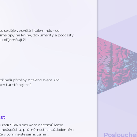
o se děje ve světě i kolem nás – od
dílíme tipy na knihy, dokumenty a podcasty,
m zpříjemňují ži
…
ináší příběhy z celého světa. Od
am turisté nejezdí.
st
ni rádi? Tak s tím vám nepomůžeme.
ích, neúspěchu, průměrnosti a každodenním
 že v tom nejste sami. Jsme
…