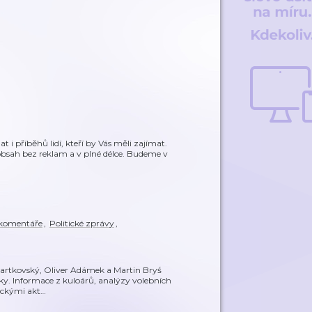
i příběhů lidí, kteří by Vás měli zajímat.
obsah bez reklam a v plné délce. Budeme v
 komentáře
,
Politické zprávy
,
Bartkovský, Oliver Adámek a Martin Bryś
itiky. Informace z kuloárů, analýzy volebních
tickými akt
…