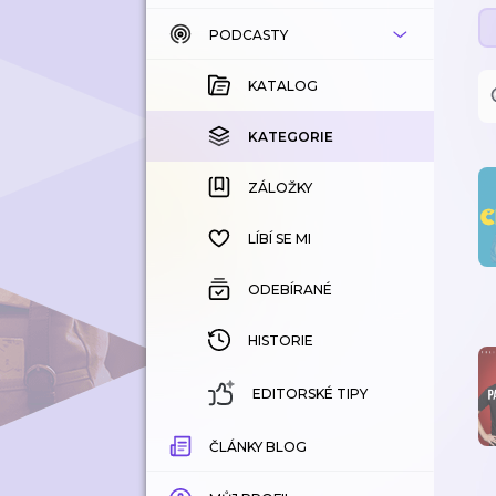
PODCASTY
KATALOG
KOUPENÉ
KATALOG
KATEGORIE
KATEGORIE
ZÁLOŽKY
ZÁLOŽKY
HISTORIE
LÍBÍ SE MI
ODEBÍRANÉ
HISTORIE
EDITORSKÉ TIPY
ČLÁNKY BLOG