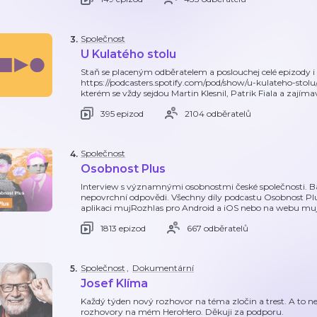
Společnost
3
.
U Kulatého stolu
Staň se placeným odběratelem a poslouchej celé epizody i 
https://podcasters.spotify.com/pod/show/u-kulateho-stolu/
kterém se vždy sejdou Martin Klesnil, Patrik Fiala a zajím
395 epizod
2104 odběratelů
Společnost
4
.
Osobnost Plus
Interview s významnými osobnostmi české společnosti. Ba
nepovrchní odpovědi. Všechny díly podcastu Osobnost Pl
aplikaci mujRozhlas pro Android a iOS nebo na webu muj
1813 epizod
667 odběratelů
Společnost
,
Dokumentární
5
.
Josef Klíma
Každý týden nový rozhovor na téma zločin a trest. A to ne
rozhovory na mém HeroHero. Děkuji za podporu.