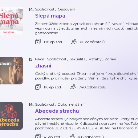
Společnost
,
Cestování
14
.
Slepá mapa
Že nemůžete zrovna vyrazit do zahraničí? Nevadí. Michael
vezmou na výlet do známých i neznámých koutů naší pla
gastronomie.
196 epizod
611 odběratelů
Fikce
,
Společnost
,
Sexualita
,
Vztahy
,
Zdraví
15
.
zhasni
Český erotický podcast Zhasni zpříjemní tvoje dlouhé chvíl
povídky, pro muže i pro ženy. Věř mi, že si tyhle chvilky s
116 epizod
740 odběratelů
Společnost
,
Dokumentární
16
.
Abeceda strachu
Abeceda strachu je novým společným seriálem, který bud
dávné i nedávné historie. K dispozici s obrazem na YouTu
popřípadě BEZ CENZURY A BEZ REKLAM na Herohero. http
41 epizod
168 odběratelů