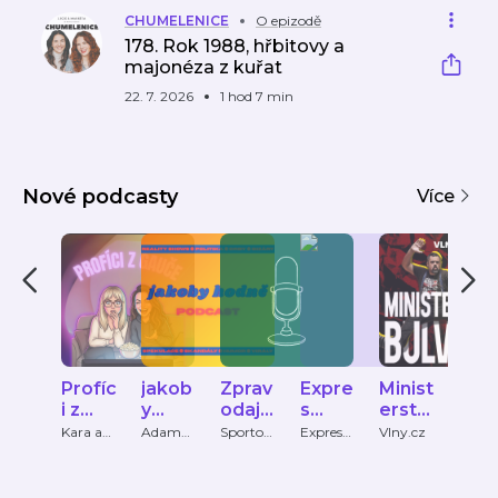
CHUMELENICE
O epizodě
178. Rok 1988, hřbitovy a
majonéza z kuřat
22. 7. 2026
1 hod 7 min
Nové podcasty
Více
Profíc
jakob
Zprav
Expre
Minist
Ces
i z
y
odaj
s
erstv
eOnl
gauče
hodn
Sport
Drive
o
neC
Kara a
Adam
Sportov
Expres
Vlny.cz
Ceske
Anna
Češner,
ní servis
FM
ine
ě
ovníh
bulvár
sina
Matěj
ve světe
Casin
podc
o
u
Pod
Košťál
podcast
ast
Servis
ast