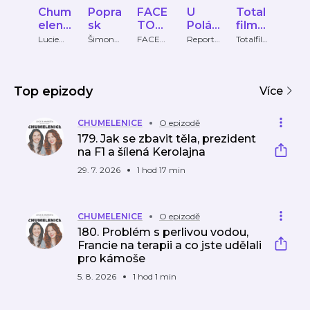
Chum
Popra
FACE
U
Total
Dob
elenic
sk
TO
Poláč
film
é
e
FACE
ka
Podc
ráno
Lucie
Šimon
FACE
Reportér
Totalfilm
Radio
Petráko
Holý,
TO
Magazín
.cz
Čas
ast
Mor
vá a
Hana
FACE
o!
Markéta
Trojánko
Lukáško
vá
Top epizody
Více
vá
CHUMELENICE
O epizodě
179. Jak se zbavit těla, prezident
na F1 a šílená Kerolajna
29. 7. 2026
1 hod 17 min
CHUMELENICE
O epizodě
180. Problém s perlivou vodou,
Francie na terapii a co jste udělali
pro kámoše
5. 8. 2026
1 hod 1 min