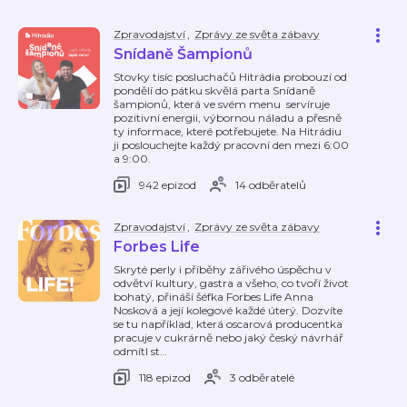
Zpravodajství
,
Zprávy ze světa zábavy
Snídaně Šampionů
Stovky tisíc posluchačů Hitrádia probouzí od
pondělí do pátku skvělá parta Snídaně
šampionů, která ve svém menu servíruje
pozitivní energii, výbornou náladu a přesně
ty informace, které potřebujete. Na Hitrádiu
ji poslouchejte každý pracovní den mezi 6:00
a 9:00.
942 epizod
14 odběratelů
Zpravodajství
,
Zprávy ze světa zábavy
Forbes Life
Skryté perly i příběhy zářivého úspěchu v
odvětví kultury, gastra a všeho, co tvoří život
bohatý, přináší šéfka Forbes Life Anna
Nosková a její kolegové každé úterý. Dozvíte
se tu například, která oscarová producentka
pracuje v cukrárně nebo jaký český návrhář
odmítl st
…
118 epizod
3 odběratelé