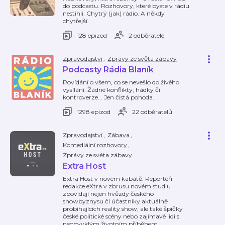
do podcastu. Rozhovory, které byste v rádiu
nestihli. Chytrý (jak) rádio. A někdy i
chytřejší.
128 epizod
2 odběratelé
Zpravodajství
,
Zprávy ze světa zábavy
Podcasty Rádia Blaník
Povídání o všem, co se nevešlo do živého
vysílání. Žádné konflikty, hádky či
kontroverze... Jen čistá pohoda.
1298 epizod
22 odběratelů
Zpravodajství
,
Zábava
,
Komediální rozhovory
,
Zprávy ze světa zábavy
Extra Host
Extra Host v novém kabátě. Reportéři
redakce eXtra v zbrusu novém studiu
zpovídají nejen hvězdy českého
showbyznysu či účastníky aktuálně
probíhajících reality show, ale také špičky
české politické scény nebo zajímavé lidi s
neobvyklým životním příběhem.