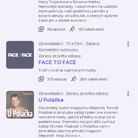
Hany Trojánkové a Šimona Holého.
Nejnovější skandály, vzpomínání na události,
které pohnuly naší společnou pamětí a
bizarní detaily ze světa lidí, o kterých slyšíme
často jen z obálek bulvární
…
156 epizod
123 odběratelů
Zpravodajství
,
TV a Film
,
Zábava
,
Komediální rozhovory
,
Zprávy ze světa zábavy
FACE TO FACE
Tváří v tvář se zajímavými hosty
305 epizod
280 odběratelů
Zpravodajství
,
Zprávy ze světa zábavy
U Poláčka
Dlouholetý autor magazínu Reportér Tomáš
Poláček si do studia každý týden zve známé i
neznámé hosty, jejichž příběhy si stojí za to
poslechnout. Premiéry nových dílů vychází
každý čtvrtek. Podcast U Poláčka vám v
plné délce zdarma přináší magazín
Reportér. http://www.r
…