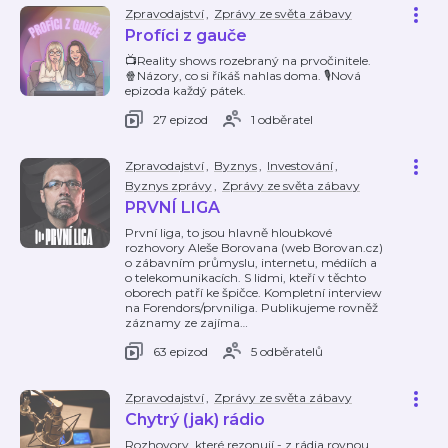
Zpravodajství
,
Zprávy ze světa zábavy
Profíci z gauče
📺Reality shows rozebraný na prvočinitele.
🍿Názory, co si říkáš nahlas doma. 🎙️Nová
epizoda každý pátek.
27 epizod
1 odběratel
Zpravodajství
,
Byznys
,
Investování
,
Byznys zprávy
,
Zprávy ze světa zábavy
PRVNÍ LIGA
První liga, to jsou hlavně hloubkové
rozhovory Aleše Borovana (web Borovan.cz)
o zábavním průmyslu, internetu, médiích a
o telekomunikacích. S lidmi, kteří v těchto
oborech patří ke špičce. Kompletní interview
na Forendors/prvniliga. Publikujeme rovněž
záznamy ze zajíma
…
63 epizod
5 odběratelů
Zpravodajství
,
Zprávy ze světa zábavy
Chytrý (jak) rádio
Rozhovory, které rezonují - z rádia rovnou