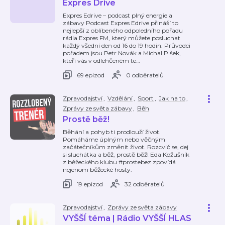
Expres Drive
Expres Edrive – podcast plný energie a
zábavy Podcast Expres Edrive přináší to
nejlepší z oblíbeného odpoledního pořadu
rádia Expres FM, který můžete posluchat
každý všední den od 16 do 19 hodin. Průvodci
pořadem jsou Petr Novák a Michal Plšek,
kteří vás v odlehčeném te
…
69 epizod
0 odběratelů
Zpravodajství
,
Vzdělání
,
Sport
,
Jak na to
,
Zprávy ze světa zábavy
,
Běh
Prostě běž!
Běhání a pohyb ti prodlouží život.
Pomáháme úplným nebo věčným
začátečníkům změnit život. Rozcvič se, dej
si sluchátka a běž, prostě běž! Eda Kožušník
z běžeckého klubu #prostebez zpovídá
nejenom běžecké hosty.
19 epizod
32 odběratelů
Zpravodajství
,
Zprávy ze světa zábavy
VYŠŠÍ téma | Rádio VYŠŠÍ HLAS