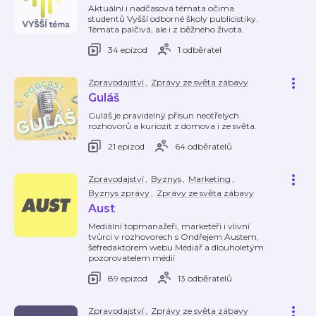
Aktuální i nadčasová témata očima
studentů Vyšší odborné školy publicistiky.
Témata palčivá, ale i z běžného života.
34 epizod
1 odběratel
Zpravodajství
,
Zprávy ze světa zábavy
Guláš
Guláš je pravidelný přísun neotřelých
rozhovorů a kuriozit z domova i ze světa.
21 epizod
64 odběratelů
Zpravodajství
,
Byznys
,
Marketing
,
Byznys zprávy
,
Zprávy ze světa zábavy
Aust
Mediální topmanažeři, marketéři i vlivní
tvůrci v rozhovorech s Ondřejem Austem,
šéfredaktorem webu Médiář a dlouholetým
pozorovatelem médií
89 epizod
13 odběratelů
Zpravodajství
,
Zprávy ze světa zábavy