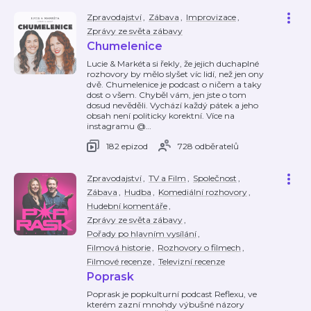
Zpravodajství
,
Zábava
,
Improvizace
,
Zprávy ze světa zábavy
Chumelenice
Lucie & Markéta si řekly, že jejich duchaplné
rozhovory by mělo slyšet víc lidí, než jen ony
dvě. Chumelenice je podcast o ničem a taky
dost o všem. Chyběl vám, jen jste o tom
dosud nevěděli. Vychází každý pátek a jeho
obsah není politicky korektní. Více na
instagramu @
…
182 epizod
728 odběratelů
Zpravodajství
,
TV a Film
,
Společnost
,
Zábava
,
Hudba
,
Komediální rozhovory
,
Hudební komentáře
,
Zprávy ze světa zábavy
,
Pořady po hlavním vysílání
,
Filmová historie
,
Rozhovory o filmech
,
Filmové recenze
,
Televizní recenze
Poprask
Poprask je popkulturní podcast Reflexu, ve
kterém zazní mnohdy výbušné názory