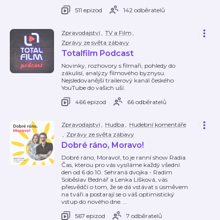
511 epizod
142 odběratelů
Zpravodajství
,
TV a Film
,
Zprávy ze světa zábavy
Totalfilm Podcast
Novinky, rozhovory s filmaři, pohledy do
zákulisí, analýzy filmového byznysu.
Nejsledovanější trailerový kanál českého
YouTube do vašich uší.
466 epizod
66 odběratelů
Zpravodajství
,
Hudba
,
Hudební komentáře
,
Zprávy ze světa zábavy
Dobré ráno, Moravo!
Dobré ráno, Moravo!, to je ranní show Radia
Čas, kterou pro vás vysíláme každý všední
den od 6 do 10. Sehraná dvojka - Radim
Soběslav Bednář a Lenka Líšková, vás
přesvědčí o tom, že se dá vstávat s úsměvem
na tváři a postarají se o váš optimistický
vstup do nového dne.
…
567 epizod
7 odběratelů