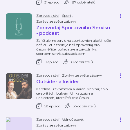
31 epizod
87 odběratelů
Zpravodajství
,
Sport
,
Zprávy ze světa zábavy
Zpravodaj Sportovního Servisu
- podcast
Zajištujeme servis na sportovních akcích déle
než 20 let a tohle je náš zpravodaj pro
časoměřiče, pořadatele a závodníky.
sportovniservis.substack.com
11 epizod
0 odběratelů
Zpravodajství
,
Zprávy ze světa zábavy
Outsider a Insider
Karolína Trávníčková a Karen Mchitarjan o
celebritách, bulvárních kauzách a
událostech, které řeší celé Česko.
58 epizod
35 odběratelů
Zpravodajství
,
Volnočasové
,
Zprávy ze světa zábavy