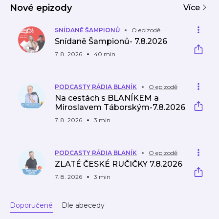
ů
Nové epizody
u -
Více
podc
ast
SNÍDANĚ ŠAMPIONŮ
O epizodě
Snídaně Šampionů- 7.8.2026
7. 8. 2026
40 min
PODCASTY RÁDIA BLANÍK
O epizodě
Na cestách s BLANÍKEM a
Miroslavem Táborským-7.8.2026
7. 8. 2026
3 min
PODCASTY RÁDIA BLANÍK
O epizodě
ZLATÉ ČESKÉ RUČIČKY 7.8.2026
7. 8. 2026
3 min
Doporučené
Dle abecedy