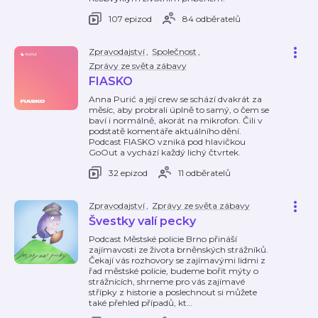
107 epizod
84 odběratelů
Zpravodajství
,
Společnost
,
Zprávy ze světa zábavy
FIASKO
Anna Purić a její crew se schází dvakrát za
měsíc, aby probrali úplně to samý, o čem se
baví i normálně, akorát na mikrofon. Čili v
podstatě komentáře aktuálního dění.
Podcast FIASKO vzniká pod hlavičkou
GoOut a vychází každý lichý čtvrtek.
32 epizod
11 odběratelů
Zpravodajství
,
Zprávy ze světa zábavy
Švestky valí pecky
Podcast Městské policie Brno přináší
zajímavosti ze života brněnských strážníků.
Čekají vás rozhovory se zajímavými lidmi z
řad městské policie, budeme bořit mýty o
strážnících, shrneme pro vás zajímavé
střípky z historie a poslechnout si můžete
také přehled případů, kt
…