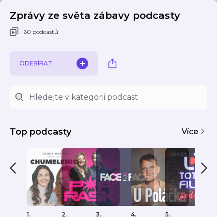
Zprávy ze světa zábavy podcasty
60 podcastů
ODEBÍRAT
Top podcasty
Více
1.
2.
3.
4.
5.
6.