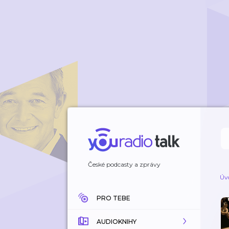
České podcasty a zprávy
Úv
PRO TEBE
AUDIOKNIHY