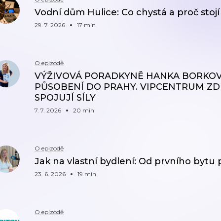
Vodní dům Hulice: Co chystá a proč stoj
29. 7. 2026
17 min
O epizodě
VÝŽIVOVÁ PORADKYNĚ HANKA BORKOV
PŮSOBENÍ DO PRAHY. VIPCENTRUM ZDR
SPOJUJÍ SÍLY
7. 7. 2026
20 min
O epizodě
Jak na vlastní bydlení: Od prvního bytu
23. 6. 2026
19 min
O epizodě