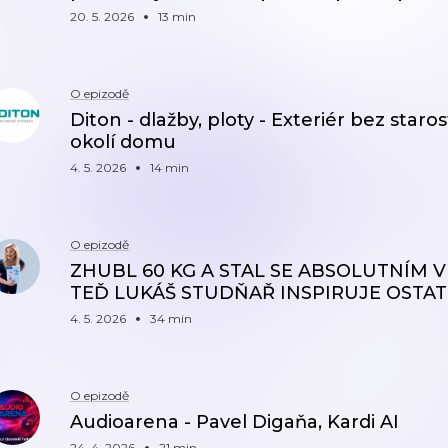
20. 5. 2026
13 min
O epizodě
Diton - dlažby, ploty - Exteriér bez star
okolí domu
4. 5. 2026
14 min
O epizodě
ZHUBL 60 KG A STAL SE ABSOLUTNÍM 
TEĎ LUKÁŠ STUDŇAŘ INSPIRUJE OSTAT
4. 5. 2026
34 min
O epizodě
Audioarena - Pavel Digaňa, Kardi AI
24. 4. 2026
21 min