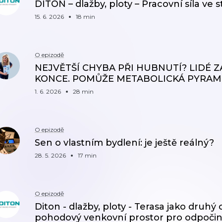
DITON – dlažby, ploty – Pracovní síla ve 
15. 6. 2026
18 min
O epizodě
NEJVĚTŠÍ CHYBA PŘI HUBNUTÍ? LIDÉ 
KONCE. POMŮŽE METABOLICKÁ PYRAM
1. 6. 2026
28 min
O epizodě
Sen o vlastním bydlení: je ještě reálný?
28. 5. 2026
17 min
O epizodě
Diton - dlažby, ploty - Terasa jako druhý o
pohodový venkovní prostor pro odpočine