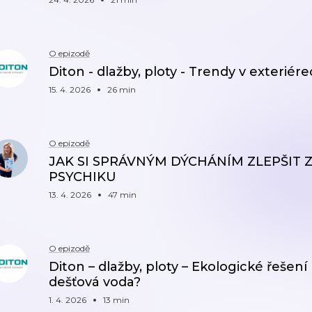
O epizodě
Diton - dlažby, ploty - Trendy v exteri
15. 4. 2026
26 min
O epizodě
JAK SI SPRÁVNÝM DÝCHÁNÍM ZLEPŠIT ZD
PSYCHIKU
13. 4. 2026
47 min
O epizodě
Diton – dlažby, ploty – Ekologické řeše
dešťová voda?
1. 4. 2026
13 min