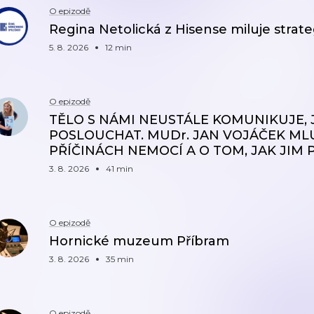
O epizodě
Regina Netolická z Hisense miluje strateg
5. 8. 2026
12 min
O epizodě
TĚLO S NÁMI NEUSTÁLE KOMUNIKUJE,
POSLOUCHAT. MUDr. JAN VOJÁČEK ML
PŘÍČINÁCH NEMOCÍ A O TOM, JAK JIM
3. 8. 2026
41 min
O epizodě
Hornické muzeum Příbram
3. 8. 2026
35 min
O epizodě