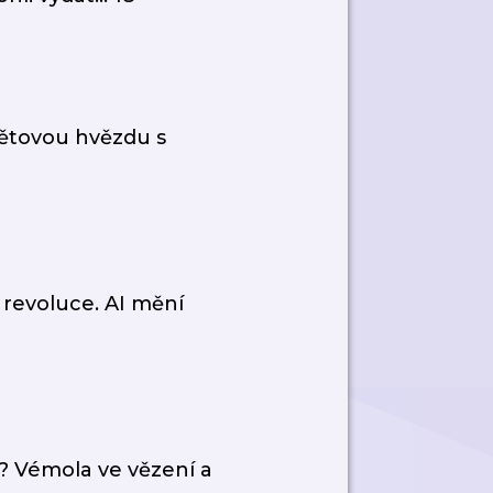
větovou hvězdu s
 revoluce. AI mění
? Vémola ve vězení a