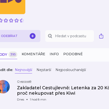
ODEBÍRAT
KOMENTÁŘE
INFO
PODOBNÉ
ZODY
395
dit dle:
Nejnovější
Nejstarší
Nejposlouchanější
O epizodě
Zakladatel Cestujlevně: Letenka za 20 Kč, 
proč nekupovat přes Kiwi
Dnes
1 hod 8 min