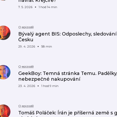
návrat Krejčíře?
7. 5. 2026
1 hod 14 min
O epizodě
Bývalý agent BIS: Odposlechy, sledování 
Česku
29. 4. 2026
58 min
O epizodě
GeekBoy: Temná stránka Temu. Padělky
nebezpečné nakupování
23. 4. 2026
1 hod 9 min
O epizodě
Tomáš Poláček: Írán je příšerná země s 