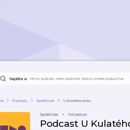
Najděte si:
od
Podcasty
Společnost
U Kulatého stolu
Společnost
Forcapture
Podcast U Kulatého