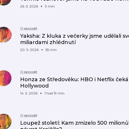
26. 5. 2026
9 min
O epizodě
Yaksha: Z kluka z večerky jsme udělali s
miliardami zhlédnutí
20. 5. 2026
55 min
O epizodě
Honza ze Středověku: HBO i Netflix čeká
Hollywood
14. 5. 2026
1 hod 19 min
O epizodě
Loupež století: Kam zmizelo 500 milionů