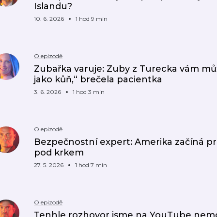
Islandu?
10. 6. 2026
1 hod 9 min
O epizodě
Zubařka varuje: Zuby z Turecka vám můž
jako kůň,“ brečela pacientka
3. 6. 2026
1 hod 3 min
O epizodě
Bezpečnostní expert: Amerika začíná pr
pod krkem
27. 5. 2026
1 hod 7 min
O epizodě
Tenhle rozhovor jsme na YouTube nemohl