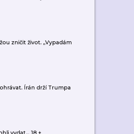
ou zničit život. „Vypadám
ohrávat. Írán drží Trumpa
i vydat... 18 +