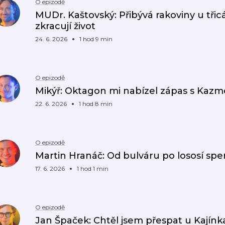
O epizodě
MUDr. Kaštovský: Přibývá rakoviny u třic
zkracují život
24. 6. 2026
1 hod 9 min
O epizodě
Mikýř: Oktagon mi nabízel zápas s Kazm
22. 6. 2026
1 hod 8 min
O epizodě
Martin Hranáč: Od bulváru po lososí sper
17. 6. 2026
1 hod 1 min
O epizodě
Jan Špaček: Chtěl jsem přespat u Kajínka