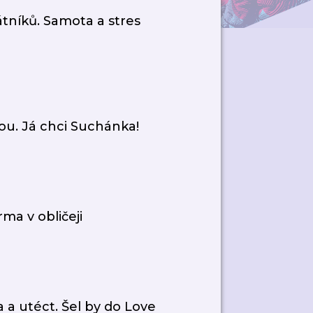
átníků. Samota a stres
ou. Já chci Suchánka!
ma v obličeji
 a utéct. Šel by do Love