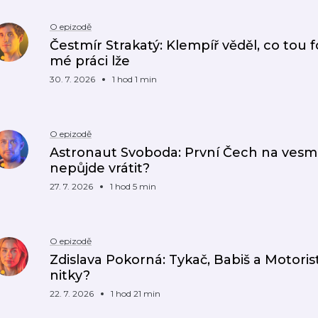
O epizodě
Čestmír Strakatý: Klempíř věděl, co tou 
mé práci lže
30. 7. 2026
1 hod 1 min
O epizodě
Astronaut Svoboda: První Čech na vesmír
nepůjde vrátit?
27. 7. 2026
1 hod 5 min
O epizodě
Zdislava Pokorná: Tykač, Babiš a Motoris
nitky?
22. 7. 2026
1 hod 21 min