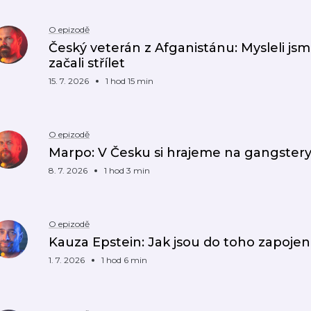
O epizodě
Český veterán z Afganistánu: Mysleli jsme
začali střílet
15. 7. 2026
1 hod 15 min
O epizodě
Marpo: V Česku si hrajeme na gangstery
8. 7. 2026
1 hod 3 min
O epizodě
Kauza Epstein: Jak jsou do toho zapojeni
1. 7. 2026
1 hod 6 min