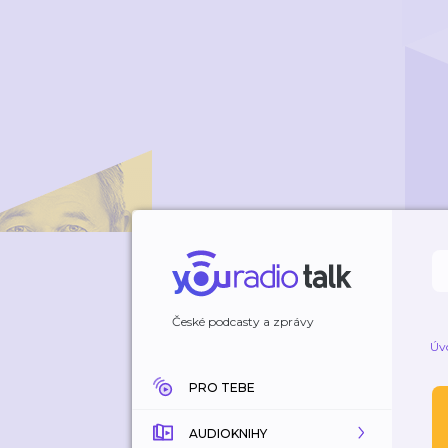
České podcasty a zprávy
Úv
PRO TEBE
AUDIOKNIHY