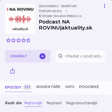
Zpravodajství
,
Společnost
,
Politické zprávy
© Ringier Slovakia Media s.r.o.
Podcast NA
ROVINU|aktuality.sk
ODEBÍRAT
KOMENTÁŘE
INFO
PODOBNÉ
EPIZODY
337
Řadit dle:
Nejnovější
Nejstarší
Nejposlouchanější