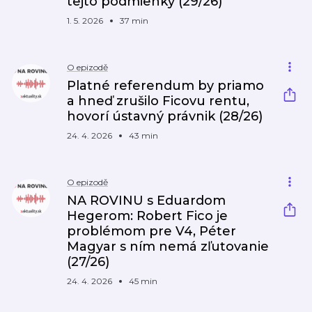
tejto podmienky (29/26)
1. 5. 2026
37 min
O epizodě
Platné referendum by priamo
a hneď zrušilo Ficovu rentu,
hovorí ústavný právnik (28/26)
24. 4. 2026
43 min
O epizodě
NA ROVINU s Eduardom
Hegerom: Robert Fico je
problémom pre V4, Péter
Magyar s ním nemá zľutovanie
(27/26)
24. 4. 2026
45 min