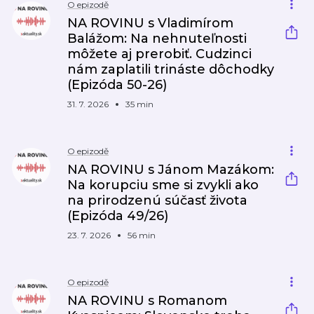
O epizodě
NA ROVINU s Vladimírom
Balážom: Na nehnuteľnosti
môžete aj prerobiť. Cudzinci
nám zaplatili trináste dôchodky
(Epizóda 50-26)
31. 7. 2026
35 min
O epizodě
NA ROVINU s Jánom Mazákom:
Na korupciu sme si zvykli ako
na prirodzenú súčasť života
(Epizóda 49/26)
23. 7. 2026
56 min
O epizodě
NA ROVINU s Romanom