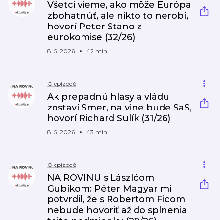
Všetci vieme, ako môže Európa
zbohatnúť, ale nikto to nerobí,
hovorí Peter Stano z
eurokomise (32/26)
8. 5. 2026
42 min
O epizodě
Ak prepadnú hlasy a vládu
zostaví Smer, na vine bude SaS,
hovorí Richard Sulík (31/26)
8. 5. 2026
43 min
O epizodě
NA ROVINU s Lászlóom
Gubíkom: Péter Magyar mi
potvrdil, že s Robertom Ficom
nebude hovoriť až do splnenia