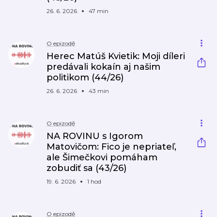
26. 6. 2026
47 min
O epizodě
Herec Matúš Kvietik: Moji díleri
predávali kokaín aj našim
politikom (44/26)
26. 6. 2026
43 min
O epizodě
NA ROVINU s Igorom
Matovičom: Fico je nepriateľ,
ale Šimečkovi pomáham
zobudiť sa (43/26)
19. 6. 2026
1 hod
O epizodě