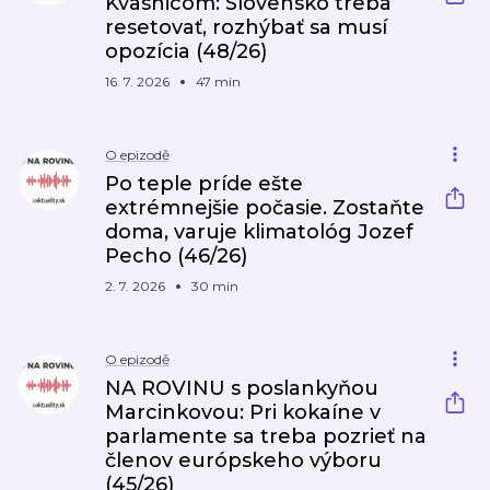
Kvasnicom: Slovensko treba
resetovať, rozhýbať sa musí
opozícia (48/26)
16. 7. 2026
47 min
O epizodě
Po teple príde ešte
extrémnejšie počasie. Zostaňte
doma, varuje klimatológ Jozef
Pecho (46/26)
2. 7. 2026
30 min
O epizodě
NA ROVINU s poslankyňou
Marcinkovou: Pri kokaíne v
parlamente sa treba pozrieť na
členov európskeho výboru
(45/26)