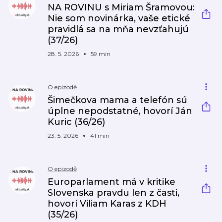
NA ROVINU s Miriam Šramovou:
Nie som novinárka, vaše etické
pravidlá sa na mňa nevzťahujú
(37/26)
28. 5. 2026
59 min
O epizodě
Šimečkova mama a telefón sú
úplne nepodstatné, hovorí Ján
Kuric (36/26)
23. 5. 2026
41 min
O epizodě
Europarlament má v kritike
Slovenska pravdu len z časti,
hovorí Viliam Karas z KDH
(35/26)