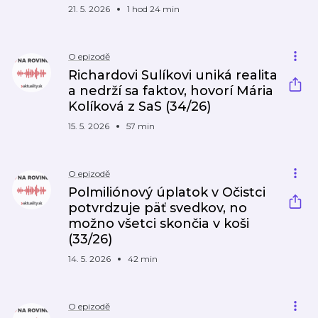
21. 5. 2026
1 hod 24 min
O epizodě
Richardovi Sulíkovi uniká realita
a nedrží sa faktov, hovorí Mária
Kolíková z SaS (34/26)
15. 5. 2026
57 min
O epizodě
Polmiliónový úplatok v Očistci
potvrdzuje päť svedkov, no
možno všetci skončia v koši
(33/26)
14. 5. 2026
42 min
O epizodě