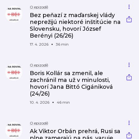
O epizodě
Bez peňazí z maďarskej vlády
neprežijú niektoré inštitúcie na
Slovensku, hovorí József
Berényi (26/26)
17. 4. 2026
36 min
O epizodě
Boris Kollár sa zmenil, ale
zachránil ma už v minulosti,
hovorí Jana Bittó Cigániková
(24/26)
10. 4. 2026
46 min
O epizodě
Ak Viktor Orbán prehrá, Rusi sa
plne zamerajú na nás, varuje