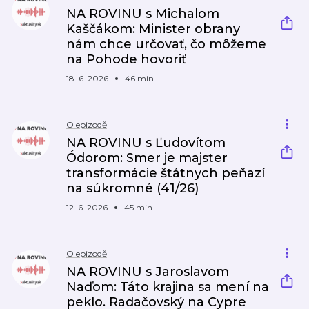
NA ROVINU s Michalom
Kaščákom: Minister obrany
nám chce určovať, čo môžeme
na Pohode hovoriť
18. 6. 2026
46 min
O epizodě
NA ROVINU s Ľudovítom
Ódorom: Smer je majster
transformácie štátnych peňazí
na súkromné (41/26)
12. 6. 2026
45 min
O epizodě
NA ROVINU s Jaroslavom
Naďom: Táto krajina sa mení na
peklo. Radačovský na Cypre