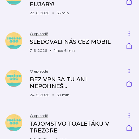
FUJARY!
22. 6. 2026
55 min
O epizodě
SLEDOVALI NÁS CEZ MOBIL
7. 6. 2026
1 hod 6 min
O epizodě
BEZ VPN SA TU ANI
NEPOHNEŠ...
24. 5. 2026
58 min
O epizodě
TAJOMSTVO TOALEŤÁKU V
TREZORE