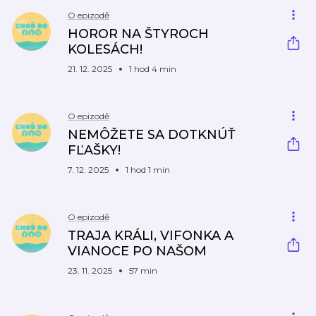
O epizodě
HOROR NA ŠTYROCH
KOLESÁCH!
21. 12. 2025
1 hod 4 min
O epizodě
NEMÔŽETE SA DOTKNÚŤ
FĽAŠKY!
7. 12. 2025
1 hod 1 min
O epizodě
TRAJA KRÁLI, VIFONKA A
VIANOCE PO NAŠOM
23. 11. 2025
57 min