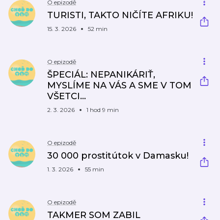
O epizodě
TURISTI, TAKTO NIČÍTE AFRIKU!
15. 3. 2026
52 min
O epizodě
ŠPECIÁL: NEPANIKÁRIŤ,
MYSLÍME NA VÁS A SME V TOM
VŠETCI...
2. 3. 2026
1 hod 9 min
O epizodě
30 000 prostitútok v Damasku!
1. 3. 2026
55 min
O epizodě
TAKMER SOM ZABIL