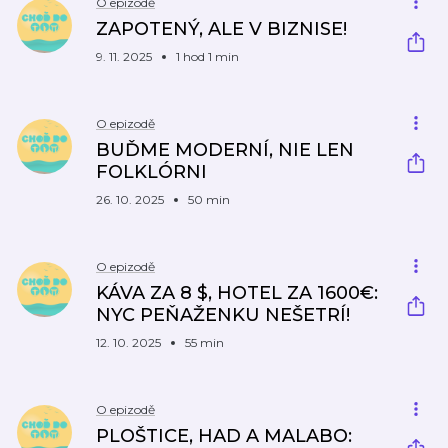
O epizodě
ZAPOTENÝ, ALE V BIZNISE!
9. 11. 2025
1 hod 1 min
O epizodě
BUĎME MODERNÍ, NIE LEN
FOLKLÓRNI
26. 10. 2025
50 min
O epizodě
KÁVA ZA 8 $, HOTEL ZA 1600€:
NYC PEŇAŽENKU NEŠETRÍ!
12. 10. 2025
55 min
O epizodě
PLOŠTICE, HAD A MALABO: