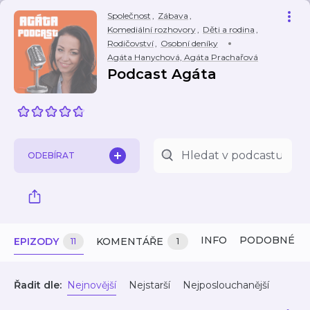
Společnost
,
Zábava
,
Komediální rozhovory
,
Děti a rodina
,
Rodičovství
,
Osobní deníky
Agáta Hanychová, Agáta Prachařová
Podcast Agáta
ODEBÍRAT
INFO
PODOBNÉ
EPIZODY
KOMENTÁŘE
11
1
Řadit dle:
Nejnovější
Nejstarší
Nejposlouchanější