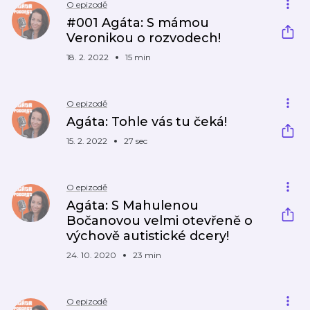
O epizodě
#001 Agáta: S mámou
Veronikou o rozvodech!
18. 2. 2022
15 min
O epizodě
Agáta: Tohle vás tu čeká!
15. 2. 2022
27 sec
O epizodě
Agáta: S Mahulenou
Bočanovou velmi otevřeně o
výchově autistické dcery!
24. 10. 2020
23 min
O epizodě