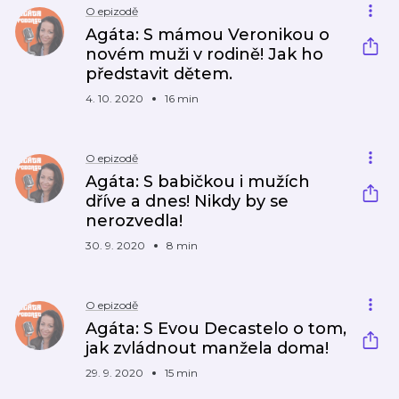
O epizodě
Agáta: S mámou Veronikou o
novém muži v rodině! Jak ho
představit dětem.
4. 10. 2020
16 min
O epizodě
Agáta: S babičkou i mužích
dříve a dnes! Nikdy by se
nerozvedla!
30. 9. 2020
8 min
O epizodě
Agáta: S Evou Decastelo o tom,
jak zvládnout manžela doma!
29. 9. 2020
15 min