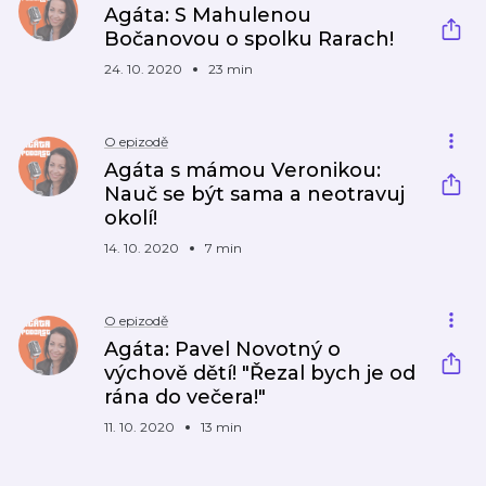
Agáta: S Mahulenou
Bočanovou o spolku Rarach!
24. 10. 2020
23 min
O epizodě
Agáta s mámou Veronikou:
Nauč se být sama a neotravuj
okolí!
14. 10. 2020
7 min
O epizodě
Agáta: Pavel Novotný o
výchově dětí! "Řezal bych je od
rána do večera!"
11. 10. 2020
13 min