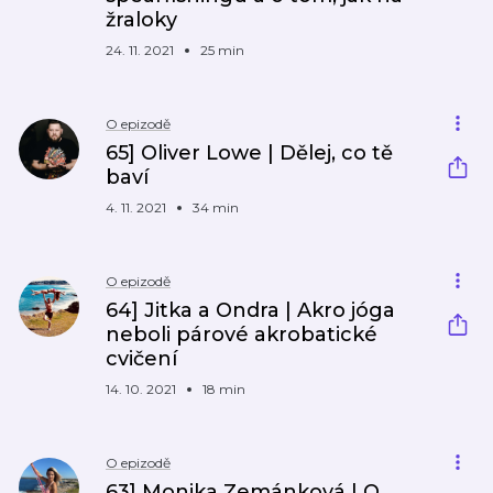
žraloky
24. 11. 2021
25 min
O epizodě
65] Oliver Lowe | Dělej, co tě
baví
4. 11. 2021
34 min
O epizodě
64] Jitka a Ondra | Akro jóga
neboli párové akrobatické
cvičení
14. 10. 2021
18 min
O epizodě
63] Monika Zemánková | O