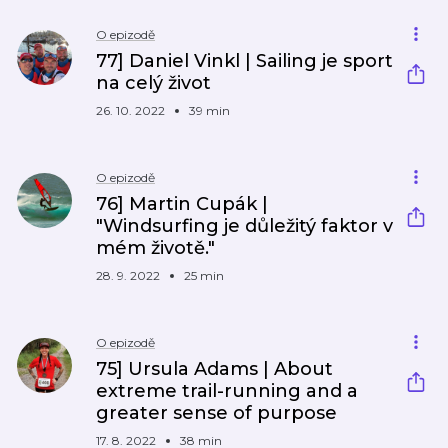
O epizodě
77] Daniel Vinkl | Sailing je sport
na celý život
26. 10. 2022
39 min
O epizodě
76] Martin Cupák |
"Windsurfing je důležitý faktor v
mém životě."
28. 9. 2022
25 min
O epizodě
75] Ursula Adams | About
extreme trail-running and a
greater sense of purpose
17. 8. 2022
38 min