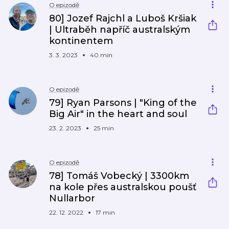
O epizodě
80] Jozef Rajchl a Luboš Kršiak
| Ultraběh napříč australským
kontinentem
3. 3. 2023
40 min
O epizodě
79] Ryan Parsons | "King of the
Big Air" in the heart and soul
23. 2. 2023
25 min
O epizodě
78] Tomáš Vobecký | 3300km
na kole přes australskou poušť
Nullarbor
22. 12. 2022
17 min