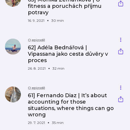
fitness a poruchách příjmu
potravy
16. 9. 2021
30 min
O epizodě
62] Adéla Bednářová |
Vipassana jako cesta důvěry v
proces
26. 8. 2021
32 min
O epizodě
61] Fernando Diaz | It’s about
accounting for those
situations, where things can go
wrong
29. 7. 2021
35 min