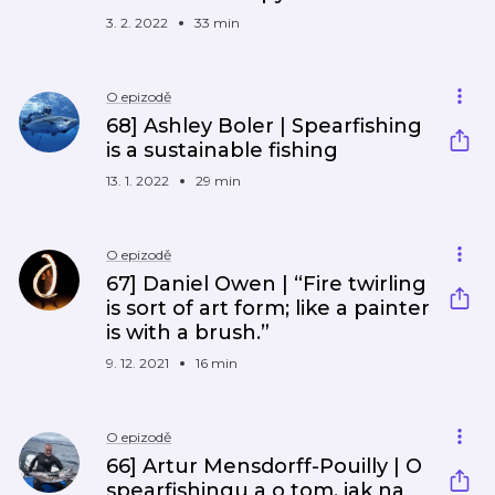
3. 2. 2022
33 min
O epizodě
68] Ashley Boler | Spearfishing
is a sustainable fishing
13. 1. 2022
29 min
O epizodě
67] Daniel Owen | “Fire twirling
is sort of art form; like a painter
is with a brush.”
9. 12. 2021
16 min
O epizodě
66] Artur Mensdorff-Pouilly | O
spearfishingu a o tom, jak na