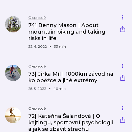
O epizodě
74] Benny Mason | About
mountain biking and taking
risks in life
22. 6. 2022
33 min
O epizodě
73] Jirka Míl | 1000km závod na
koloběžce a jiné extrémy
25. 5. 2022
46 min
O epizodě
72] Kateřina Šalandová | O
kajtingu, sportovní psychologii
a jak se zbavit strachu