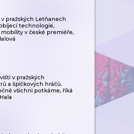
021 v pražských Letňanech
obíjecí technologie,
 mobility v české premiéře,
lalová
višti v pražských
rů a špičkových hráčů.
čně všichni potkáme, říká
 Hala