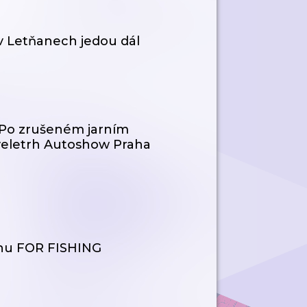
v Letňanech jedou dál
 Po zrušeném jarním
veletrh Autoshow Praha
rhu FOR FISHING