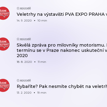
O epizodě
Veletrhy na výstavišti PVA EXPO PRAHA 
14. 9. 2020
10 min
O epizodě
Skvělá zpráva pro milovníky motorismu.
termínu se v Praze nakonec uskuteční 
2020
18. 8. 2020
11 min
O epizodě
Rybaříte? Pak nesmíte chybět na velet
13. 2. 2020
19 min