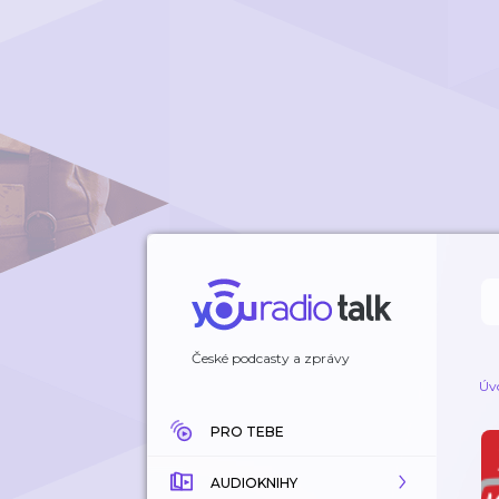
České podcasty a zprávy
Úv
PRO TEBE
AUDIOKNIHY