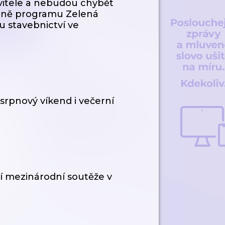
vitele a nebudou chybět
etně programu Zelená
u stavebnictví ve
rpnový víkend i večerní
í mezinárodní soutěže v