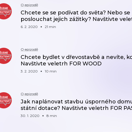
O epizodě
Chcete se se podívat do světa? Nebo se
poslouchat jejich zážitky? Navštivte vel
6. 2. 2020
21 min
O epizodě
Chcete bydlet v dřevostavbě a nevíte, kd
Navštivte veletrh FOR WOOD
3. 2. 2020
10 min
O epizodě
Jak naplánovat stavbu úsporného domu?
státní dotace? Navštivte veletrh FOR PA
30. 1. 2020
8 min