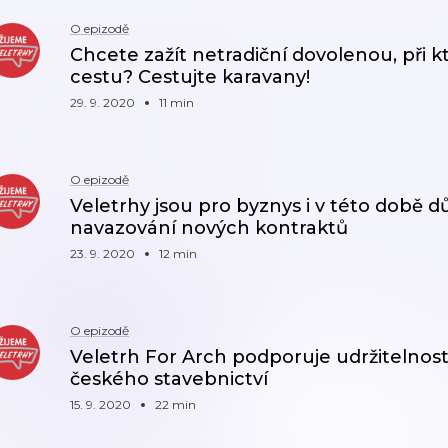
O epizodě
Chcete zažít netradiční dovolenou, při kt
cestu? Cestujte karavany!
29. 9. 2020
11 min
O epizodě
Veletrhy jsou pro byznys i v této době d
navazování nových kontraktů
23. 9. 2020
12 min
O epizodě
Veletrh For Arch podporuje udržitelnost
českého stavebnictví
15. 9. 2020
22 min