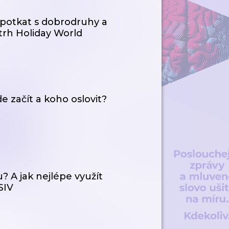
 potkat s dobrodruhy a
etrh Holiday World
e začít a koho oslovit?
 A jak nejlépe využít
SIV