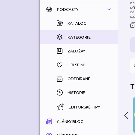
na
př
PODCASTY
KATALOG
dě
st
KOUPENÉ
KATALOG
KATEGORIE
KATEGORIE
ZÁLOŽKY
ZÁLOŽKY
HISTORIE
LÍBÍ SE MI
ODEBÍRANÉ
T
HISTORIE
EDITORSKÉ TIPY
ČLÁNKY BLOG