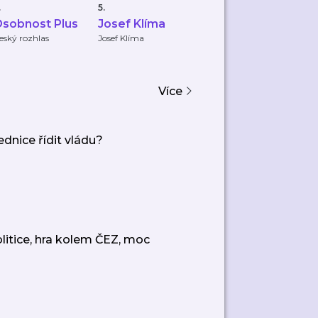
.
5.
6.
7.
sobnost Plus
Josef Klíma
Motýl za
S
katrem
eský rozhlas
Josef Klíma
Youradio Talk
De
Více
dnice řídit vládu?
litice, hra kolem ČEZ, moc