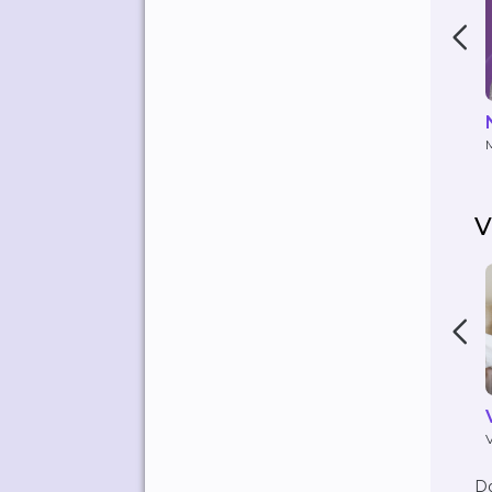
M
B
V
D