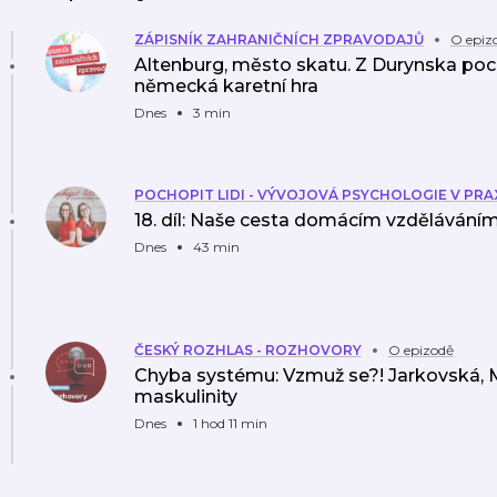
ZÁPISNÍK ZAHRANIČNÍCH ZPRAVODAJŮ
O epiz
Altenburg, město skatu. Z Durynska poch
německá karetní hra
Dnes
3 min
POCHOPIT LIDI - VÝVOJOVÁ PSYCHOLOGIE V PRA
18. díl: Naše cesta domácím vzdělávání
Dnes
43 min
ČESKÝ ROZHLAS - ROZHOVORY
O epizodě
Chyba systému: Vzmuž se?! Jarkovská, M
maskulinity
Dnes
1 hod 11 min