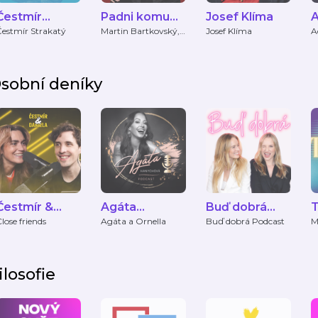
Čestmír
Padni komu
Josef Klíma
Strakatý
padni
s
Čestmír Strakatý
Martin Bartkovský,
Josef Klíma
A
Martin Bryś, Oliver
E
Adámek
sobní deníky
Čestmír &
Agáta
Buď dobrá
T
Daniela
Hanychová
Podcast
P
lose friends
Agáta a Ornella
Buď dobrá Podcast
M
a
Podcast
ilosofie