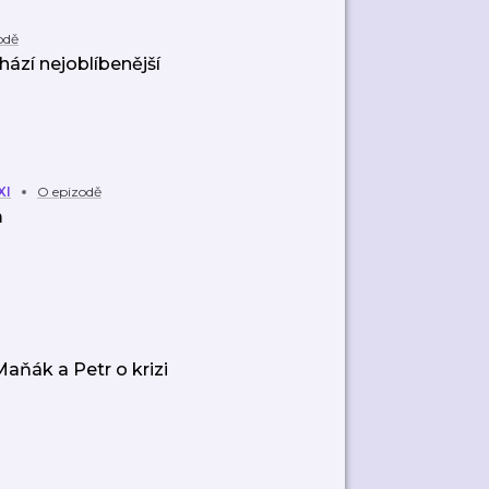
odě
ází nejoblíbenější
XI
O epizodě
m
aňák a Petr o krizi