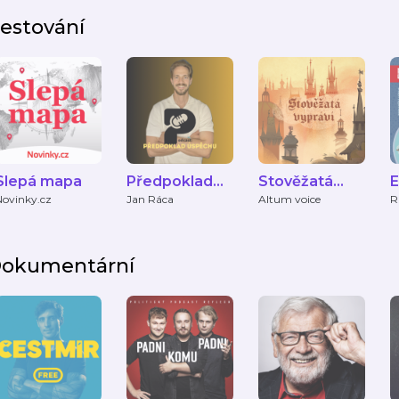
estování
Slepá mapa
Předpoklad
Stověžatá
E
úspěchu - život
vypráví
Novinky.cz
Jan Ráca
Altum voice
R
v zahraničí
okumentární