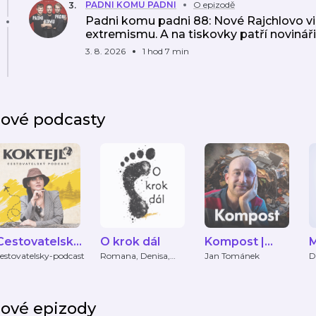
PADNI KOMU PADNI
O epizodě
3
.
Padni komu padni 88: Nové Rajchlovo vi
extremismu. A na tiskovky patří novináři
3. 8. 2026
1 hod 7 min
ové podcasty
Cestovatelský
O krok dál
Kompost |
M
podcast
Podcast Jana
estovatelsky-podcast
Romana, Denisa,
Jan Tománek
D
Marek
Tománka
ové epizody