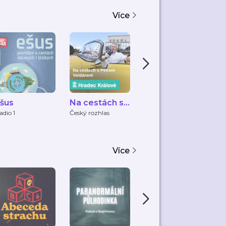
Více
šus
Na cestách s
Letecký
Z
Petrem
Podcast
t
adio 1
Český rozhlas
fly Rosta
Če
Voldánem
Z
Více