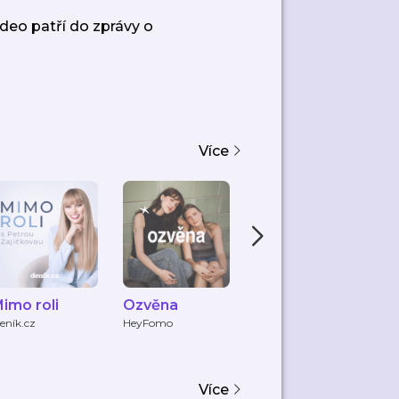
deo patří do zprávy o
Více
imo roli
Ozvěna
mi.lu_love
P
p
eník.cz
HeyFomo
Michaela Klementová
pa
a Lucie Kohoutková
Více