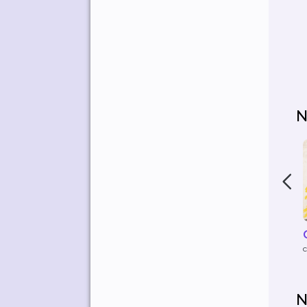
N
c
N