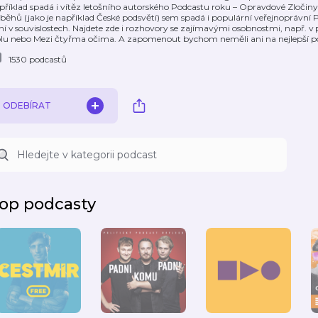
příklad spadá i vítěz letošního autorského Podcastu roku – Opravdové Zločiny
íběhů (jako je například České podsvětí) sem spadá i populární veřejnoprávní P
ní v souvislostech. Najdete zde i rozhovory se zajímavými osobnostmi, např.
olu nebo Mezi čtyřma očima. A zapomenout bychom neměli ani na nejlepší pod
1530 podcastů
ODEBÍRAT
op podcasty