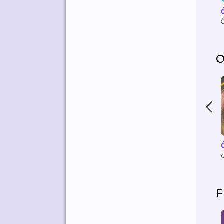
O
C
F