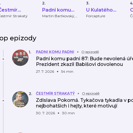
.
2.
3.
4
Čestmír
Padni komu
U Kulatého
O
Strakatý
padni
stolu
Čestmír Strakatý
Martin Bartkovský,
Forcapture
Č
Martin Bryś, Oliver
Adámek
op epizody
PADNI KOMU PADNI
O epizodě
1
.
Padni komu padni 87: Bude nevolená úře
Prezident zkazil Babišovi dovolenou
27. 7. 2026
54 min
ČESTMÍR STRAKATÝ
O epizodě
2
.
Zdislava Pokorná. Tykačova tykadla v po
nejbohatších i hejty, které motivují
30. 7. 2026
30 min