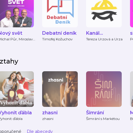
Nový svět
Debatní deník
Kanál
s
Svobodného
ichal Půr, Miroslav
Timofej Kožuchov
Tereza Urzová a Urza
P
árta, Martin Kovář,
V
přístavu
Datarun
D
ztahy
Vyhonit ďábla
zhasni
Šimrání
M
Vyhonit ďábla
zhasni
Šimrání s Markétou
B
S
oporučené
Dle abecedy