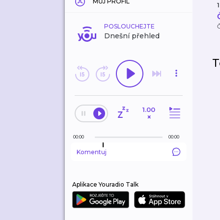
MŮJ PROFIL
1
POSLOUCHEJTE
Dnešní přehled
T
1.00
×
00:00
00:00
Komentuj
Aplikace Youradio Talk