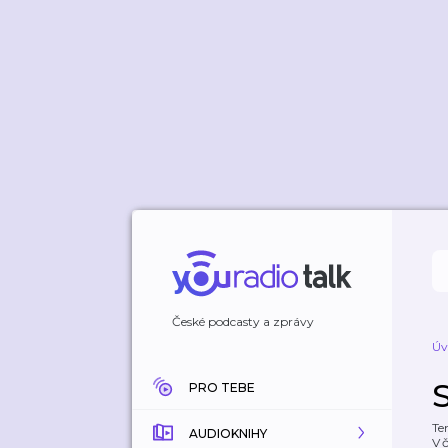
České podcasty a zprávy
Úv
PRO TEBE
Te
AUDIOKNIHY
V 