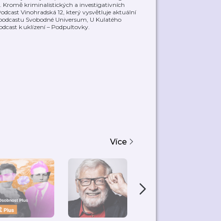
. Kromě kriminalistických a investigativních
odcast Vinohradská 12, který vysvětluje aktuální
 v podcastu Svobodné Universum, U Kulatého
cast k uklízení – Podpultovky.
Více