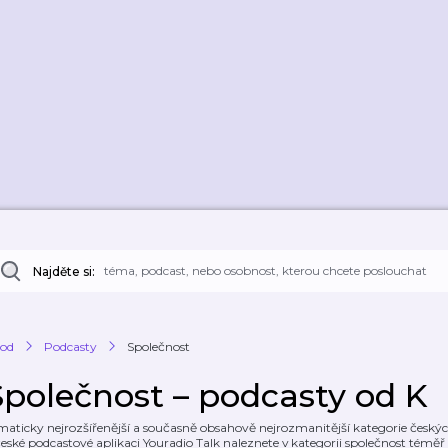
Najděte si:
od
Podcasty
Společnost
Společnost – podcasty od K
maticky nejrozšířenější a současně obsahově nejrozmanitější kategorie českých
české podcastové aplikaci Youradio Talk naleznete v kategorii společnost témě