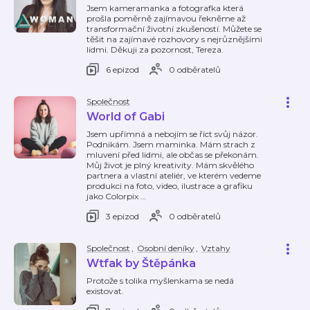
Jsem kameramanka a fotografka která
prošla poměrně zajímavou řekněme až
transformační životní zkušeností. Můžete se
těšit na zajímavé rozhovory s nejrůznějšími
lidmi. Děkuji za pozornost, Tereza.
6 epizod
0 odběratelů
Společnost
World of Gabi
Jsem upřímná a nebojím se říct svůj názor.
Podnikám. Jsem maminka. Mám strach z
mluvení před lidmi, ale občas se překonám.
Můj život je plný kreativity. Mám skvělého
partnera a vlastní ateliér, ve kterém vedeme
produkci na foto, video, ilustrace a grafiku
jako Colorpix
…
3 epizod
0 odběratelů
Společnost
,
Osobní deníky
,
Vztahy
Wtfak by Štěpánka
Protože s tolika myšlenkama se nedá
existovat.