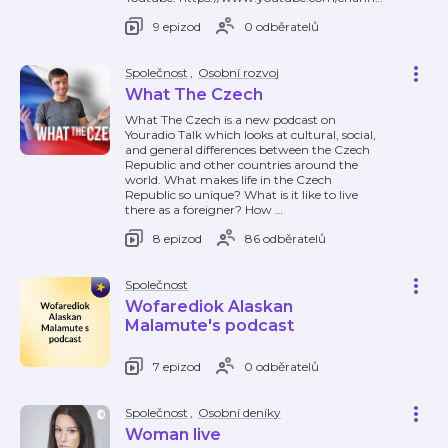
9 epizod
0 odběratelů
Společnost
,
Osobní rozvoj
What The Czech
What The Czech is a new podcast on
Youradio Talk which looks at cultural, social,
and general differences between the Czech
Republic and other countries around the
world. What makes life in the Czech
Republic so unique? What is it like to live
there as a foreigner? How
…
8 epizod
86 odběratelů
Společnost
Wofarediok Alaskan
Malamute's podcast
7 epizod
0 odběratelů
Společnost
,
Osobní deníky
Woman live