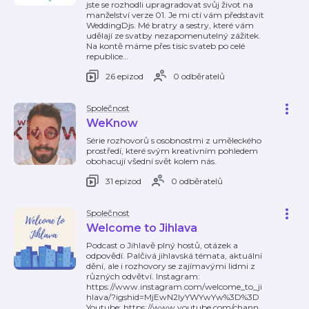
jste se rozhodli upragradovat svůj život na
manželství verze 01. Je mi ctí vám představit
WeddingDjs. Mé bratry a sestry, které vám
udělají ze svatby nezapomenutelný zážitek.
Na kontě máme přes tisíc svateb po celé
republice
…
26 epizod
0 odběratelů
Společnost
WeKnow
Série rozhovorů s osobnostmi z uměleckého
prostředí, které svým kreativním pohledem
obohacují všední svět kolem nás.
31 epizod
0 odběratelů
Společnost
Welcome to Jihlava
Podcast o Jihlavě plný hostů, otázek a
odpovědí. Palčivá jihlavská témata, aktuální
dění, ale i rozhovory se zajímavými lidmi z
různých odvětví. Instagram:
https://www.instagram.com/welcome_to_ji
hlava/?igshid=MjEwN2IyYWYwYw%3D%3D
Youtube: https://www.youtube.com/chann
…