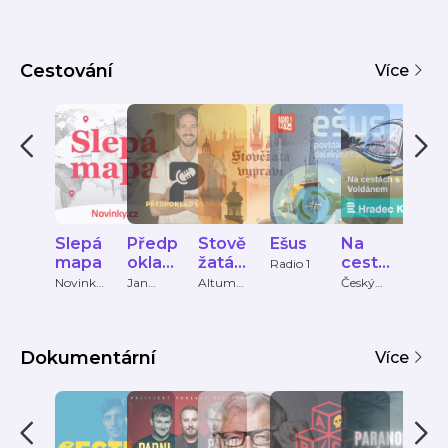
Cestování
Více
Slepá
Předp
Stově
Ešus
Na
Let
mapa
oklad
žatá
cestá
ký
Radio 1
úspěc
vyprá
ch s
Pod
Novinky.
Jan
Altum
Český
fly Ro
cz
Ráca
voice
rozhlas
hu -
ví
Petre
ast
život
m
v
Voldá
Dokumentární
zahra
nem
Více
ničí