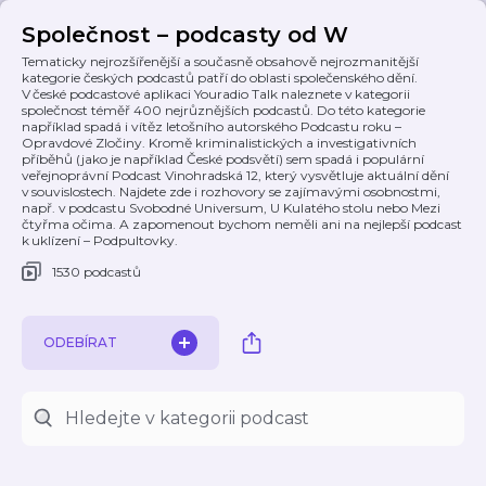
Společnost – podcasty od W
Tematicky nejrozšířenější a současně obsahově nejrozmanitější
kategorie českých podcastů patří do oblasti společenského dění.
V české podcastové aplikaci Youradio Talk naleznete v kategorii
společnost téměř 400 nejrůznějších podcastů. Do této kategorie
například spadá i vítěz letošního autorského Podcastu roku –
Opravdové Zločiny. Kromě kriminalistických a investigativních
příběhů (jako je například České podsvětí) sem spadá i populární
veřejnoprávní Podcast Vinohradská 12, který vysvětluje aktuální dění
v souvislostech. Najdete zde i rozhovory se zajímavými osobnostmi,
např. v podcastu Svobodné Universum, U Kulatého stolu nebo Mezi
čtyřma očima. A zapomenout bychom neměli ani na nejlepší podcast
k uklízení – Podpultovky.
1530 podcastů
ODEBÍRAT