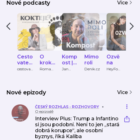
Nové podcasty
Více
Cesto
O
Komp
Mimo
Ozvě
mi.l
vatels
krok
ost |
roli
na
ove
ký
dál
Podc
cestovat
Romana
Jan
Deník.cz
HeyFom
Micha
elsky-
, Denisa,
Tománe
o
Kleme
podc
ast
podcast
Marek
k
ová a
ast
Jana
Lucie
Tomá
Koho
Nové epizody
nka
Více
ová
ČESKÝ ROZHLAS - ROZHOVORY
O epizodě
Interview Plus: Trump a Infantino
si jsou podobní. Není to jen „stará
dobrá korupce“, ale osobní
byznys, říká Kaliba