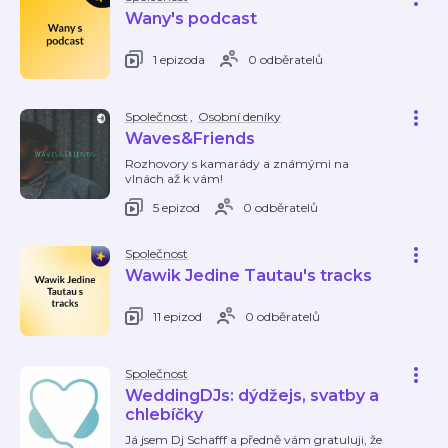
Wany's podcast
1 epizoda
0 odběratelů
Společnost
,
Osobní deníky
Waves&Friends
Rozhovory s kamarády a známými na
vlnách až k vám!
5 epizod
0 odběratelů
Společnost
Wawik Jedine Tautau's tracks
11 epizod
0 odběratelů
Společnost
WeddingDJs: dýdžejs, svatby a
chlebíčky
Já jsem Dj Schafff a předně vám gratuluji, že