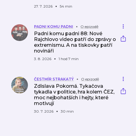
27. 7. 2026
54 min
PADNI KOMU PADNI
O epizodě
Padni komu padni 88: Nové
Rajchlovo video patří do zprávy o
extremismu. A na tiskovky patří
novináři
3. 8. 2026
1 hod 7 min
ČESTMÍR STRAKATÝ
O epizodě
Zdislava Pokorná. Tykačova
tykadla v politice, hra kolem ČEZ,
moc nejbohatších i hejty, které
motivují
30. 7. 2026
30 min