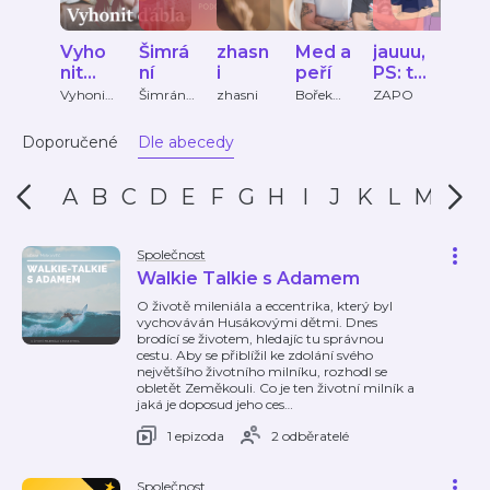
Vyho
Šimrá
zhasn
Med a
jauuu,
Na
nit
ní
i
peří
PS: to
kaf
ďábla
bolel
čko
Vyhonit
Šimrání
zhasni
Bořek
ZAPO
Lifee.
ďábla
s
Slezáček
o
Markéto
, David
Doporučené
Dle abecedy
u
Shorf
A
B
C
D
E
F
G
H
I
J
K
L
M
N
Společnost
Walkie Talkie s Adamem
O životě mileniála a eccentrika, který byl
vychováván Husákovými dětmi. Dnes
brodící se životem, hledajíc tu správnou
cestu. Aby se přiblížil ke zdolání svého
největšího životního milníku, rozhodl se
obletět Zeměkouli. Co je ten životní milník a
jaká je doposud jeho ces
…
1 epizoda
2 odběratelé
Společnost