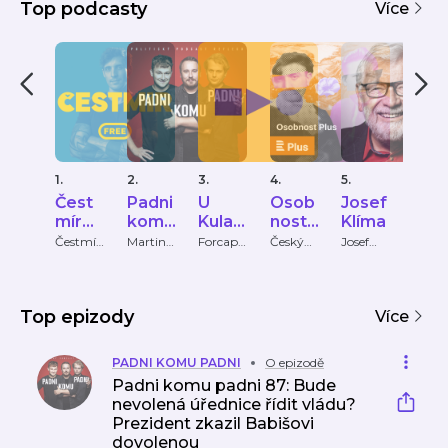
Top podcasty
Více
1.
2.
3.
4.
5.
6.
Čest
Padni
U
Osob
Josef
Mot
mír
komu
Kulat
nost
Klíma
za
Strak
padni
ého
Plus
kat
Čestmír
Martin
Forcapt
Český
Josef
Youra
Strakatý
Bartkov
ure
rozhlas
Klíma
Talk
atý
stolu
m
ský,
Martin
Bryś,
Top epizody
Více
Oliver
Adámek
PADNI KOMU PADNI
O epizodě
Padni komu padni 87: Bude
nevolená úřednice řídit vládu?
Prezident zkazil Babišovi
dovolenou