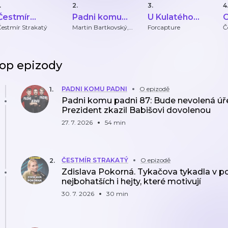
.
2.
3.
4
Čestmír
Padni komu
U Kulatého
O
Strakatý
padni
stolu
Čestmír Strakatý
Martin Bartkovský,
Forcapture
Č
Martin Bryś, Oliver
Adámek
op epizody
PADNI KOMU PADNI
O epizodě
1
.
Padni komu padni 87: Bude nevolená úře
Prezident zkazil Babišovi dovolenou
27. 7. 2026
54 min
ČESTMÍR STRAKATÝ
O epizodě
2
.
Zdislava Pokorná. Tykačova tykadla v po
nejbohatších i hejty, které motivují
30. 7. 2026
30 min