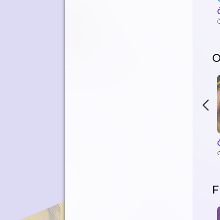
O
C
F