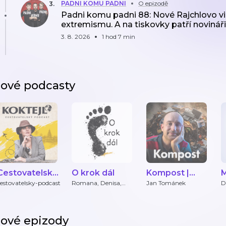
PADNI KOMU PADNI
O epizodě
3
.
Padni komu padni 88: Nové Rajchlovo vi
extremismu. A na tiskovky patří novináři
3. 8. 2026
1 hod 7 min
ové podcasty
Cestovatelský
O krok dál
Kompost |
M
podcast
Podcast Jana
estovatelsky-podcast
Romana, Denisa,
Jan Tománek
D
Marek
Tománka
ové epizody