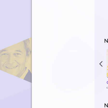
N
c
N