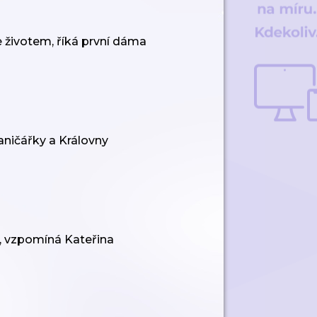
e životem, říká první dáma
raničářky a Královny
l, vzpomíná Kateřina