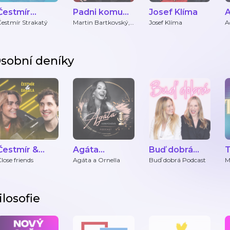
Čestmír
Padni komu
Josef Klíma
Strakatý
padni
s
Čestmír Strakatý
Martin Bartkovský,
Josef Klíma
A
Martin Bryś, Oliver
E
Adámek
sobní deníky
Čestmír &
Agáta
Buď dobrá
T
Daniela
Hanychová
Podcast
P
lose friends
Agáta a Ornella
Buď dobrá Podcast
M
a
Podcast
ilosofie