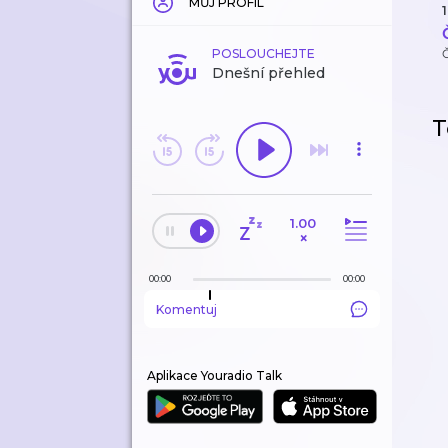
MŮJ PROFIL
1
POSLOUCHEJTE
Dnešní přehled
T
1.00
×
00:00
00:00
Komentuj
Aplikace Youradio Talk