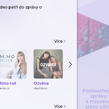
deo patří do zprávy o
Více
imo roli
Ozvěna
mi.lu_love
P
p
eník.cz
HeyFomo
Michaela Klementová
pa
a Lucie Kohoutková
Více