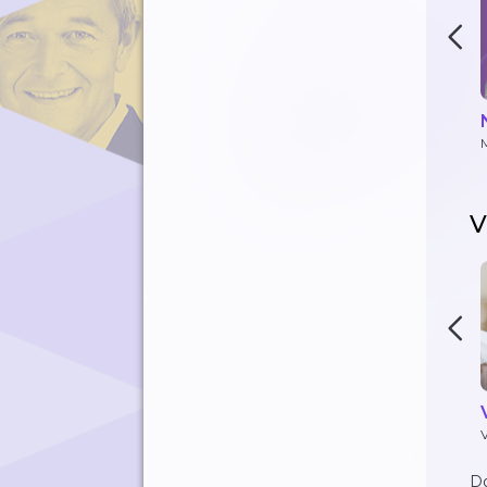
M
B
V
D