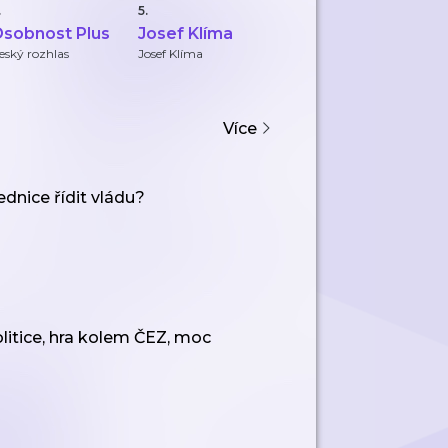
.
5.
6.
7.
sobnost Plus
Josef Klíma
Motýl za
S
katrem
eský rozhlas
Josef Klíma
Youradio Talk
De
Více
dnice řídit vládu?
litice, hra kolem ČEZ, moc