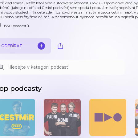
příklad spadá i vítěz letošního autorského Podcastu roku – Opravdové Zločiny
íběhů (jako je například České podsvětí) sem spadá i populární veřejnoprávní P
ní v souvislostech. Najdete zde i rozhovory se zajímavými osobnostmi, např.
olu nebo Mezi čtyřma očima. A zapomenout bychom neměli ani na nejlepší pod
1530 podcastů
ODEBÍRAT
op podcasty