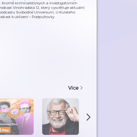
. Kromě kriminalistických a investigativních
odcast Vinohradská 12, který vysvětluje aktuální
 v podcastu Svobodné Universum, U Kulatého
cast k uklízení – Podpultovky.
Více