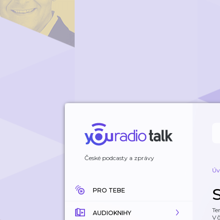
České podcasty a zprávy
Úv
PRO TEBE
Te
AUDIOKNIHY
V 