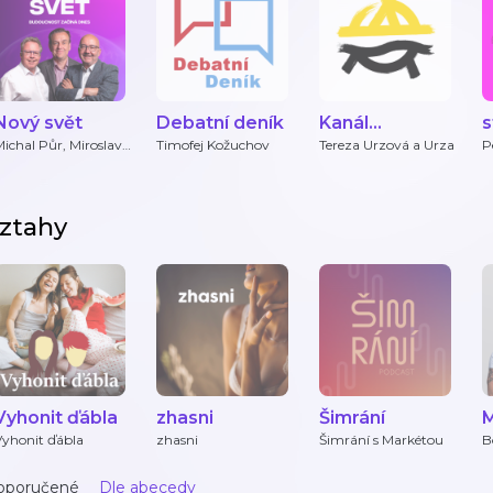
Nový svět
Debatní deník
Kanál
s
Svobodného
ichal Půr, Miroslav
Timofej Kožuchov
Tereza Urzová a Urza
P
árta, Martin Kovář,
V
přístavu
Datarun
D
ztahy
Vyhonit ďábla
zhasni
Šimrání
M
Vyhonit ďábla
zhasni
Šimrání s Markétou
B
S
oporučené
Dle abecedy