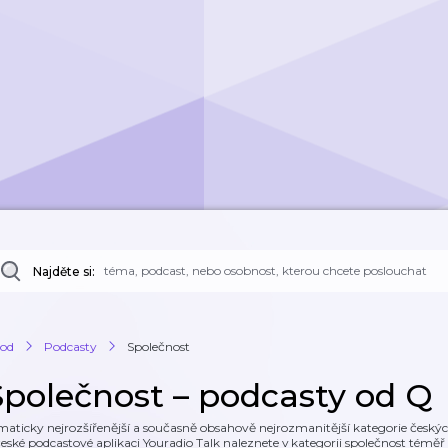
Najděte si:
od
Podcasty
Společnost
Společnost – podcasty od Q
maticky nejrozšířenější a současně obsahově nejrozmanitější kategorie českých
české podcastové aplikaci Youradio Talk naleznete v kategorii společnost témě