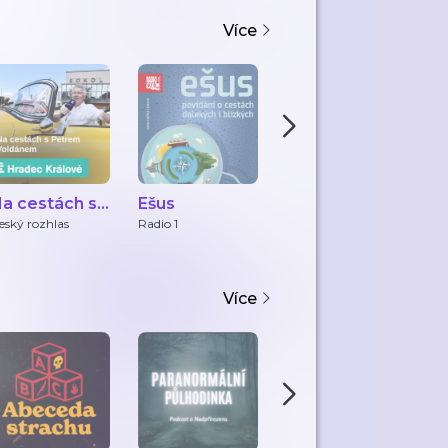
Více
a cestách s
Ešus
Letecký
Č
Petrem
Podcast
C
eský rozhlas
Radio 1
fly Rosta
Če
Voldánem
Více