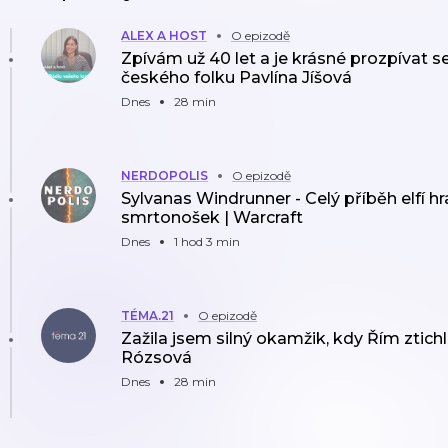
ALEX A HOST
O epizodě
Zpívám už 40 let a je krásné prozpívat s
českého folku Pavlína Jíšová
Dnes
28 min
NERDOPOLIS
O epizodě
Sylvanas Windrunner - Celý příběh elfí h
smrtonošek | Warcraft
Dnes
1 hod 3 min
TÉMA.21
O epizodě
Zažila jsem silný okamžik, kdy Řím ztich
Rózsová
Dnes
28 min