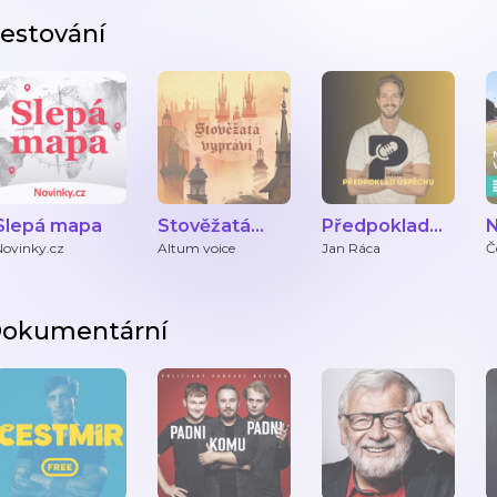
estování
Slepá mapa
Stověžatá
Předpoklad
N
vypráví
úspěchu - život
Novinky.cz
Altum voice
Jan Ráca
Č
v zahraničí
okumentární