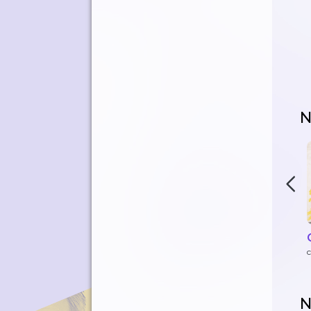
N
c
N