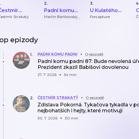
.
2.
3.
4
Čestmír
Padni komu
U Kulatého
O
Strakatý
padni
stolu
Čestmír Strakatý
Martin Bartkovský,
Forcapture
Č
Martin Bryś, Oliver
Adámek
op epizody
PADNI KOMU PADNI
O epizodě
1
.
Padni komu padni 87: Bude nevolená úře
Prezident zkazil Babišovi dovolenou
27. 7. 2026
54 min
ČESTMÍR STRAKATÝ
O epizodě
2
.
Zdislava Pokorná. Tykačova tykadla v po
nejbohatších i hejty, které motivují
30. 7. 2026
30 min