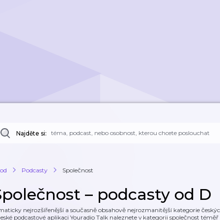
Najděte si:
od
Podcasty
Společnost
Společnost – podcasty od D
maticky nejrozšířenější a současně obsahově nejrozmanitější kategorie českých
české podcastové aplikaci Youradio Talk naleznete v kategorii společnost témě