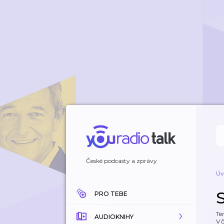
České podcasty a zprávy
Úv
PRO TEBE
Te
AUDIOKNIHY
V 