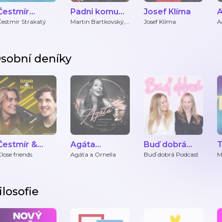
Čestmír
Padni komu
Josef Klíma
Strakatý
padni
s
Čestmír Strakatý
Martin Bartkovský,
Josef Klíma
A
Martin Bryś, Oliver
E
Adámek
sobní deníky
Čestmír &
Agáta
Buď dobrá
T
Daniela
Hanychová
Podcast
P
lose friends
Agáta a Ornella
Buď dobrá Podcast
M
a
Podcast
ilosofie