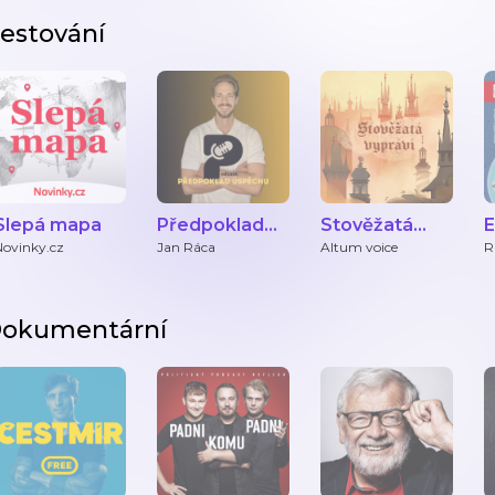
estování
Slepá mapa
Předpoklad
Stověžatá
E
úspěchu - život
vypráví
Novinky.cz
Jan Ráca
Altum voice
R
v zahraničí
okumentární