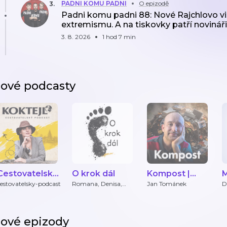
PADNI KOMU PADNI
O epizodě
3
.
Padni komu padni 88: Nové Rajchlovo vi
extremismu. A na tiskovky patří novináři
3. 8. 2026
1 hod 7 min
ové podcasty
Cestovatelský
O krok dál
Kompost |
M
podcast
Podcast Jana
estovatelsky-podcast
Romana, Denisa,
Jan Tománek
D
Marek
Tománka
ové epizody