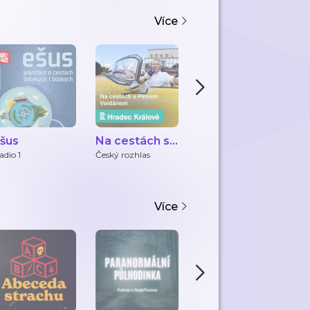
Více
šus
Na cestách s
Letecký
Z
Petrem
Podcast
t
adio 1
Český rozhlas
fly Rosta
Če
Voldánem
Z
Více