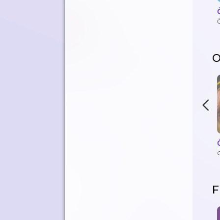
O
C
F