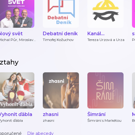
Nový svět
Debatní deník
Kanál
s
Svobodného
ichal Půr, Miroslav
Timofej Kožuchov
Tereza Urzová a Urza
P
árta, Martin Kovář,
V
přístavu
Datarun
D
ztahy
Vyhonit ďábla
zhasni
Šimrání
M
Vyhonit ďábla
zhasni
Šimrání s Markétou
B
S
oporučené
Dle abecedy