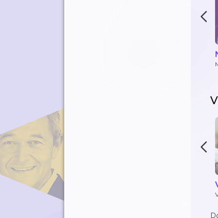
M
B
V
D