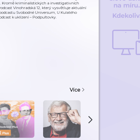
. Kromě kriminalistických a investigativních
odcast Vinohradská 12, který vysvětluje aktuální
 v podcastu Svobodné Universum, U Kulatého
cast k uklízení – Podpultovky.
Více