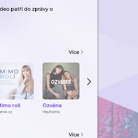
deo patří do zprávy o
Více
imo roli
Ozvěna
mi.lu_love
P
p
eník.cz
HeyFomo
Michaela Klementová
pa
a Lucie Kohoutková
Více