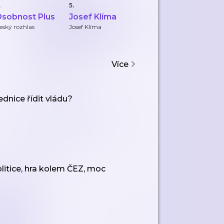
.
5.
6.
7.
sobnost Plus
Josef Klíma
Motýl za
S
katrem
eský rozhlas
Josef Klíma
Youradio Talk
De
Více
dnice řídit vládu?
litice, hra kolem ČEZ, moc