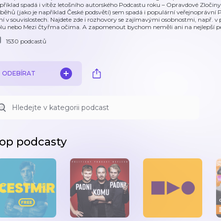
příklad spadá i vítěz letošního autorského Podcastu roku – Opravdové Zločiny
íběhů (jako je například České podsvětí) sem spadá i populární veřejnoprávní P
ní v souvislostech. Najdete zde i rozhovory se zajímavými osobnostmi, např.
olu nebo Mezi čtyřma očima. A zapomenout bychom neměli ani na nejlepší pod
1530 podcastů
ODEBÍRAT
op podcasty