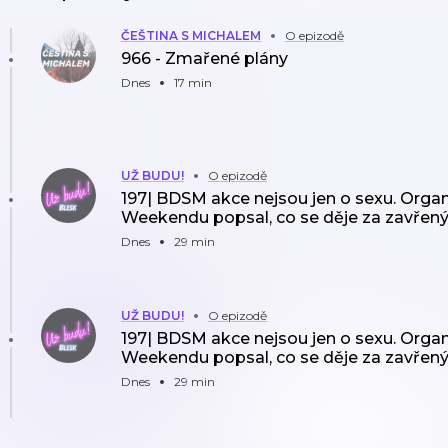
ČEŠTINA S MICHALEM
O epizodě
966 - Zmařené plány
Dnes
17 min
UŽ BUDU!
O epizodě
197| BDSM akce nejsou jen o sexu. Organ
Weekendu popsal, co se děje za zavřen
Dnes
29 min
UŽ BUDU!
O epizodě
197| BDSM akce nejsou jen o sexu. Organ
Weekendu popsal, co se děje za zavřen
Dnes
29 min