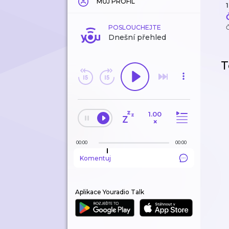
MŮJ PROFIL
1
POSLOUCHEJTE
Dnešní přehled
T
1.00
×
00:00
00:00
Komentuj
Aplikace Youradio Talk