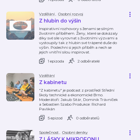
Vzdělání
,
Osobní rozvoj
Z hlubin do výšin
Inspirativní rozhovory s ženami se silným
životním příběhem. Ženy, které se dokázaly
díky své síle vyrovnat s životními výzvami a
vystoupily tak z hlubin své trápené duše do
výšin. Poslechni si jejich příběh a nech se
jejich vnitřní silou inspirovat.
1 epizoda
2 odběratelé
Vzdělání
Z kabinetu
"Z kabinetu" je podcast z prostředí Střední
školy technické a ekonomické Brno.
Moderátoři: Jakub Sitár, Dominik Trávníček
a Sebastien Szabo Produkce: Richard
Pavlikán
5 epizod
0 odběratelů
Společnost
,
Osobní deníky
Z LÁSKY K MIKROFONU