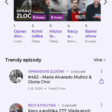
1.
2.
3.
4.
5.
6.
Oprav
Krimi
Histor
Kecy
Ranní
KRI
dové
nálka
ie
a
show
PŘÍ
zločin
české
politik
HY
Lucie
Český
Český
Bohumil
Evropa
Krimi
Bechynk
rozhlas
rozhlas
Pečinka,
2
Příbě
y
ho
a
ová
PETROS
zločin
MICHO
u
PULOS
Trendy epizody
Více
OPRAVDOVÉ ZLOČINY
O epizodě
#462 - María Alvarado Muñoz &
Gloria Choi
2. 8. 2026
1 hod 21 min
KECY A POLITIKA
O epizodě
Kecy a politika 277: Vláda proti