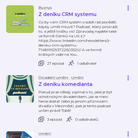
Byznys
Z deniku CRM systemu
Co by vám CRM systém o sobě rád pověděl,
kdyby uměl mluvit? Podcast, který prozradí,
to, a ještě trošku víc! Zpravodaj najdete také
ve formě článků na LN: 👉
https://www.linkedin.com/newsletters/z-
deniku-crm-systemu-
7148995293722603520/ A ve formě
krátkých videí na You
…
27 epizod
1 odběratel
Divadelní umění
,
Umění
Z deníku komedianta
Pokud jsi se někdy zajímal o to, jaké je být
ochotnickým divadelníkem, jak se mezi
herce dostat nebo jsi jenom příznivcem
divadla v Meziměstí, pak je tento podcast
určen právě Tobě!
3 epizod
0 odběratelů
Umění