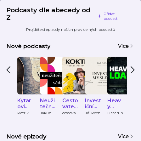
Podcasty dle abecedy od
Přidat
Z
podcast
Projděte si epizody našich pravidelných podcastů
Nové podcasty
Více
Kytar
Neuži
Cesto
Invest
Heav
Wh
oví
tečné
vatels
iční
y
dan
veliká
vědo
ký
myšle
Load
e
Patrik
Jakub
cestovat
Jiří Pech
Datarun
Tanec
Tylčer
elsky-
Praha
ni
mosti
podc
nky
spe
podcast
ČRo
ast
Pech
s
Vltav
&
Nové epizody
Partn
Více