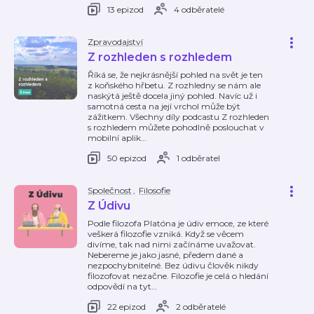
13 epizod
4 odběratelé
Zpravodajství
Z rozhleden s rozhledem
Říká se, že nejkrásnější pohled na svět je ten
z koňského hřbetu. Z rozhledny se nám ale
naskýtá ještě docela jiný pohled. Navíc už i
samotná cesta na její vrchol může být
zážitkem. Všechny díly podcastu Z rozhleden
s rozhledem můžete pohodlně poslouchat v
mobilní aplik
…
50 epizod
1 odběratel
Společnost
,
Filosofie
Z Údivu
Podle filozofa Platóna je údiv emoce, ze které
veškerá filozofie vzniká. Když se věcem
divíme, tak nad nimi začínáme uvažovat.
Nebereme je jako jasné, předem dané a
nezpochybnitelné. Bez údivu člověk nikdy
filozofovat nezačne. Filozofie je celá o hledání
odpovědí na tyt
…
22 epizod
2 odběratelé