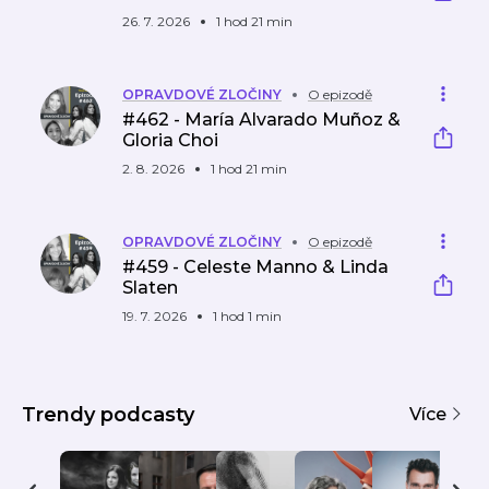
26. 7. 2026
1 hod 21 min
OPRAVDOVÉ ZLOČINY
O epizodě
#462 - María Alvarado Muñoz &
Gloria Choi
2. 8. 2026
1 hod 21 min
OPRAVDOVÉ ZLOČINY
O epizodě
#459 - Celeste Manno & Linda
Slaten
19. 7. 2026
1 hod 1 min
Trendy podcasty
Více