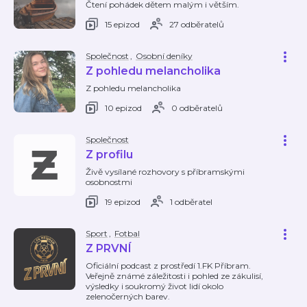
Čtení pohádek dětem malým i větším.
15 epizod
27 odběratelů
Společnost
,
Osobní deníky
Z pohledu melancholika
Z pohledu melancholika
10 epizod
0 odběratelů
Společnost
Z profilu
Živě vysílané rozhovory s příbramskými
osobnostmi
19 epizod
1 odběratel
Sport
,
Fotbal
Z PRVNÍ
Oficiální podcast z prostředí 1.FK Příbram.
Veřejně známé záležitosti i pohled ze zákulisí,
výsledky i soukromý život lidí okolo
zelenočerných barev.