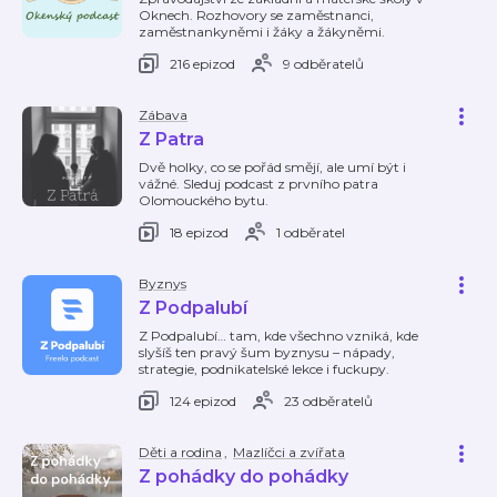
Oknech. Rozhovory se zaměstnanci,
zaměstnankyněmi i žáky a žákyněmi.
216 epizod
9 odběratelů
Zábava
Z Patra
Dvě holky, co se pořád smějí, ale umí být i
vážné. Sleduj podcast z prvního patra
Olomouckého bytu.
18 epizod
1 odběratel
Byznys
Z Podpalubí
Z Podpalubí… tam, kde všechno vzniká, kde
slyšíš ten pravý šum byznysu – nápady,
strategie, podnikatelské lekce i fuckupy.
124 epizod
23 odběratelů
Děti a rodina
,
Mazlíčci a zvířata
Z pohádky do pohádky