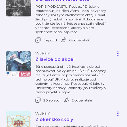
POPIS PODCASTU: Podcast "Z lásky k
mikrofonu", je určen všem, kdo si navzdory
mnohdy složitým okolnostem chtějí užívat
život plný radosti i naplnění. Pokud máte
pocit, že jste jediná, kdo se chce stát nejlepší
variantou sebe sama, ale chybí vám
společnost nebo inspirace
…
6 epizod
0 odběratelů
Vzdělání
Z lavice do akce!
Série podcastů přináší inspiraci z oblasti
podnikavosti ve výuce na ZŠ a SŠ. Podcasty
realizuje Centrum pro přenos poznatků a
technologií UK. Aktivitu realizuje pod
vedením a koordinací Pedagogické fakulty
Univerzity Karlovy. Podcasty jsou tvořeny v
rámci projektu imple
…
20 epizod
2 odběratelé
Vzdělání
Z okenské školy
Zpravodajství ze základní a mateřské školy v