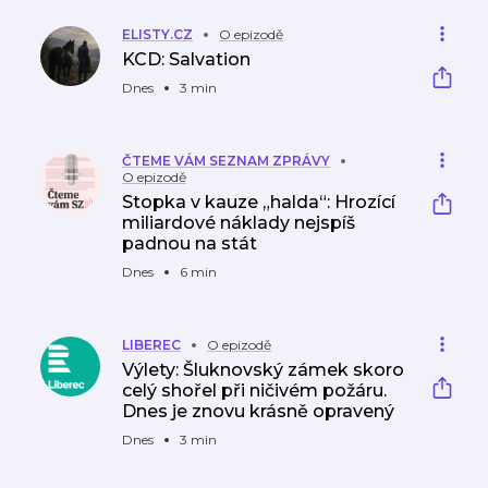
eři
ELISTY.CZ
O epizodě
KCD: Salvation
Dnes
3 min
ČTEME VÁM SEZNAM ZPRÁVY
O epizodě
Stopka v kauze „halda“: Hrozící
miliardové náklady nejspíš
padnou na stát
Dnes
6 min
LIBEREC
O epizodě
Výlety: Šluknovský zámek skoro
celý shořel při ničivém požáru.
Dnes je znovu krásně opravený
Dnes
3 min