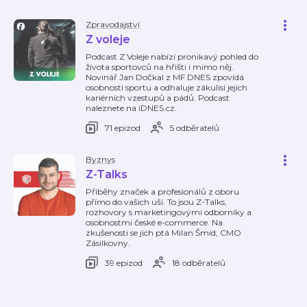
Zpravodajství
Z voleje
Podcast Z Voleje nabízí pronikavý pohled do
života sportovců na hřišti i mimo něj.
Novinář Jan Dočkal z MF DNES zpovídá
osobnosti sportu a odhaluje zákulisí jejich
kariérních vzestupů a pádů. Podcast
naleznete na iDNES.cz.
71 epizod
5 odběratelů
Byznys
Z-Talks
Příběhy značek a profesionálů z oboru
přímo do vašich uší. To jsou Z-Talks,
rozhovory s marketingovými odborníky a
osobnostmi české e-commerce. Na
zkušenosti se jich ptá Milan Šmíd, CMO
Zásilkovny.
39 epizod
18 odběratelů