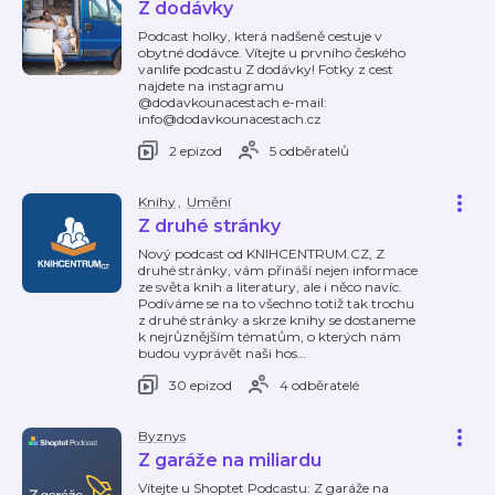
Z dodávky
Podcast holky, která nadšeně cestuje v
obytné dodávce. Vítejte u prvního českého
vanlife podcastu Z dodávky! Fotky z cest
najdete na instagramu
@dodavkounacestach e-mail:
info@dodavkounacestach.cz
2 epizod
5 odběratelů
Knihy
,
Umění
Z druhé stránky
Nový podcast od KNIHCENTRUM.CZ, Z
druhé stránky, vám přináší nejen informace
ze světa knih a literatury, ale i něco navíc.
Podíváme se na to všechno totiž tak trochu
z druhé stránky a skrze knihy se dostaneme
k nejrůznějším tématům, o kterých nám
budou vyprávět naši hos
…
30 epizod
4 odběratelé
Byznys
Z garáže na miliardu
Vítejte u Shoptet Podcastu: Z garáže na