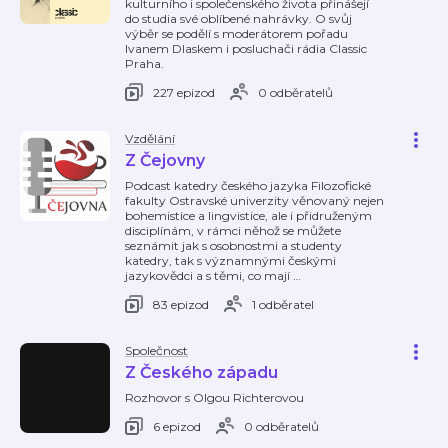
kulturního i společenského života přinášejí
do studia své oblíbené nahrávky. O svůj
výběr se podělí s moderátorem pořadu
Ivanem Dlaskem i posluchači rádia Classic
Praha.
227 epizod
0 odběratelů
Vzdělání
Z Čejovny
Podcast katedry českého jazyka Filozofické
fakulty Ostravské univerzity věnovaný nejen
bohemistice a lingvistice, ale i přidruženým
disciplínám, v rámci něhož se můžete
seznámit jak s osobnostmi a studenty
katedry, tak s významnými českými
jazykovědci a s těmi, co mají
…
83 epizod
1 odběratel
Společnost
Z Českého západu
Rozhovor s Olgou Richterovou
6 epizod
0 odběratelů