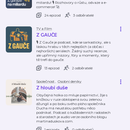
miliardu! 🎙️ Rozhovory o růstu, odvaze a e-
commerce! 🚀
24 epizod
3 odběratelé
TV a Film
Z GAUČE
🎙️ Z Gauče je podcast, kde se sarkasticky, ale s
láskou hrabu v těch nejlepších (a občas i
nejhorších) seriálech. Žádný suchý recenze,
ale upřímný názory, fóry a momenty, který
tě trefí do gauče.
13 epizod
2 odběratelé
Společnost
,
Osobní deníky
Z hloubi duše
Obyčejná holka co miluje papírnictví, žije s
knížkou v ruce obklopená svou zelenou
džunglí a po boku svého písho společníka
Ducha má neustálou potřebu něco
podnikat. Podcast o každodenních radostech
a starostech je audio verze osobního blogu
martinaduskova.com.
1 epizoda
0 odběratelů