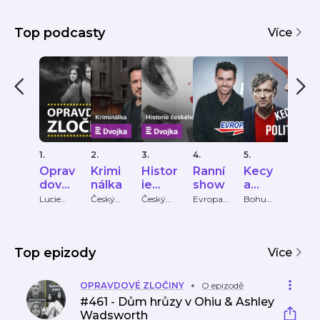
Top podcasty
Více
1.
2.
3.
4.
5.
6.
Oprav
Krimi
Histor
Ranní
Kecy
KRI
dové
nálka
ie
show
a
PŘÍ
zločin
české
politik
HY
Lucie
Český
Český
Evropa
Bohumil
Krimi
Bechynk
rozhlas
rozhlas
2
Pečinka,
Příbě
y
ho
a
ová
PETROS
zločin
MICHO
u
PULOS
Top epizody
Více
OPRAVDOVÉ ZLOČINY
O epizodě
#461 - Dům hrůzy v Ohiu & Ashley
Wadsworth