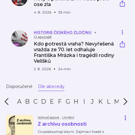
ose zla
4. 8. 2026
53 min
HISTORIE ČESKÉHO ZLOČINU
O epizodě
Kdo potrestá vraha? Nevyřešená
vražda ze 70. let odhaluje
Františka Mrázka i tragédii rodiny
Velíšků
2. 8. 2026
24 min
Doporučené
Dle abecedy
A
B
C
D
E
F
G
H
I
J
K
L
M
N
Volnočasové
,
Umění
Z archivu osobností
Co poslouchají slavní. Zajímaví hosté z