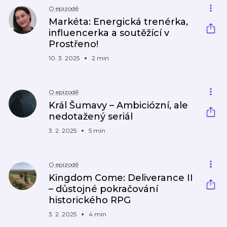
O epizodě
Markéta: Energická trenérka,
influencerka a soutěžící v
Prostřeno!
10. 3. 2025
2 min
O epizodě
Král Šumavy – Ambiciózní, ale
nedotažený seriál
3. 2. 2025
5 min
O epizodě
Kingdom Come: Deliverance II
– důstojné pokračování
historického RPG
3. 2. 2025
4 min