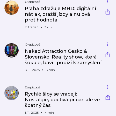
O epizodě
Praha zdražuje MHD: digitální
nátlak, dražší jízdy a nulová
protihodnota
7. 1. 2026
3 min
O epizodě
Naked Attraction Česko &
Slovensko: Reality show, která
šokuje, baví i pobízí k zamyšlení
8. 11. 2025
8 min
O epizodě
Rychlé šípy se vracejí:
Nostalgie, poctivá práce, ale ve
špatný čas
1. 11. 2025
4 min