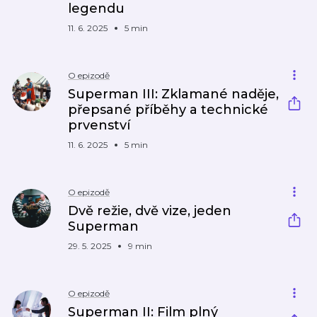
legendu
11. 6. 2025
5 min
O epizodě
Superman III: Zklamané naděje,
přepsané příběhy a technické
prvenství
11. 6. 2025
5 min
O epizodě
Dvě režie, dvě vize, jeden
Superman
29. 5. 2025
9 min
O epizodě
Superman II: Film plný