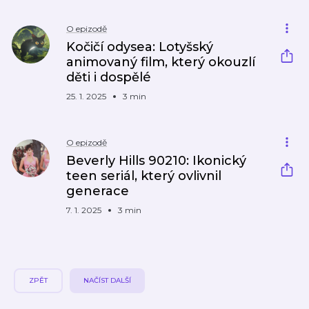
O epizodě
Kočičí odysea: Lotyšský
animovaný film, který okouzlí
děti i dospělé
25. 1. 2025
3 min
O epizodě
Beverly Hills 90210: Ikonický
teen seriál, který ovlivnil
generace
7. 1. 2025
3 min
ZPĚT
NAČÍST DALŠÍ