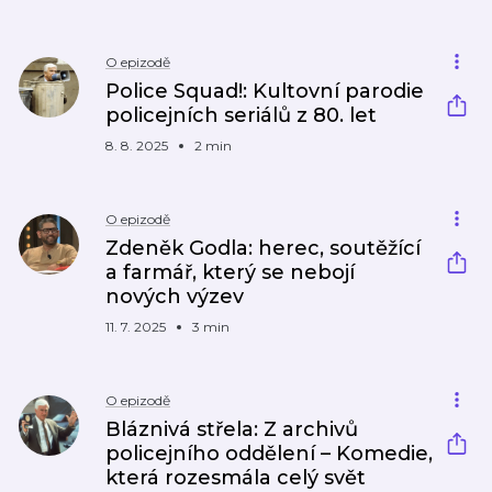
O epizodě
Police Squad!: Kultovní parodie
policejních seriálů z 80. let
8. 8. 2025
2 min
O epizodě
Zdeněk Godla: herec, soutěžící
a farmář, který se nebojí
nových výzev
11. 7. 2025
3 min
O epizodě
Bláznivá střela: Z archivů
policejního oddělení – Komedie,
která rozesmála celý svět