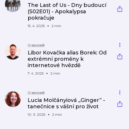
The Last of Us - Dny budoucí
(S02E01) - Apokalypsa
pokračuje
15. 4. 2025
2 min
O epizodě
Libor Kovačka alias Borek: Od
extrémní proměny k
internetové hvězdě
7. 4. 2025
2 min
O epizodě
Lucia Molčányiová „Ginger“ -
tanečnice s vášní pro život
10. 3. 2025
2 min