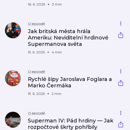
16. 6. 2025
3 min
O epizodě
Jak britská města hrála
Ameriku: Neviditelní hrdinové
Supermanova světa
15. 6. 2025
4 min
O epizodě
Rychlé šípy Jaroslava Foglara a
Marko Čermáka
15. 6. 2025
2 min
O epizodě
Superman IV: Pád hrdiny — Jak
rozpočtové škrty pohřbily