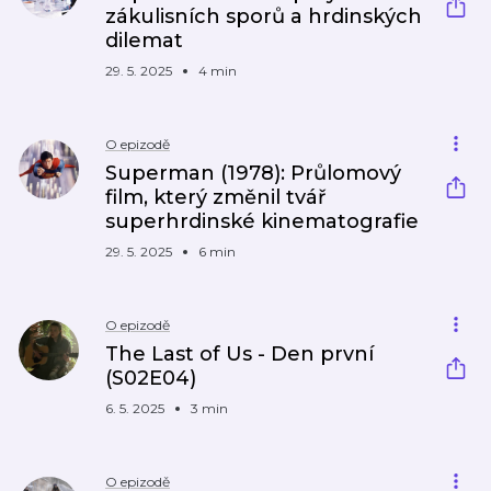
zákulisních sporů a hrdinských
dilemat
29. 5. 2025
4 min
O epizodě
Superman (1978): Průlomový
film, který změnil tvář
superhrdinské kinematografie
29. 5. 2025
6 min
O epizodě
The Last of Us - Den první
(S02E04)
6. 5. 2025
3 min
O epizodě