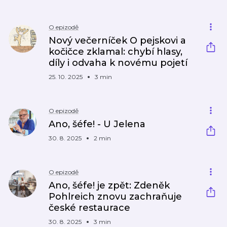
O epizodě
Nový večerníček O pejskovi a
kočičce zklamal: chybí hlasy,
díly i odvaha k novému pojetí
25. 10. 2025
3 min
O epizodě
Ano, šéfe! - U Jelena
30. 8. 2025
2 min
O epizodě
Ano, šéfe! je zpět: Zdeněk
Pohlreich znovu zachraňuje
české restaurace
30. 8. 2025
3 min