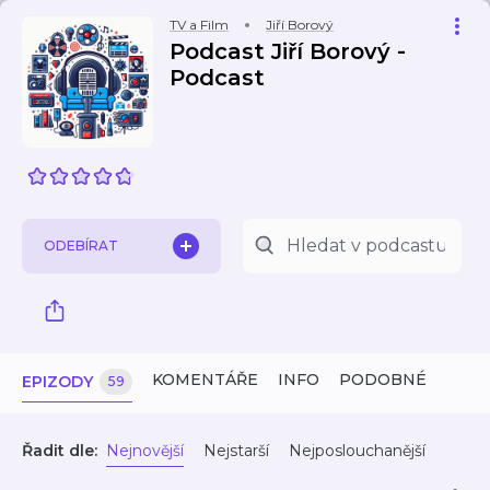
TV a Film
Jiří Borový
Podcast Jiří Borový -
Podcast
ODEBÍRAT
KOMENTÁŘE
INFO
PODOBNÉ
EPIZODY
59
Řadit dle:
Nejnovější
Nejstarší
Nejposlouchanější