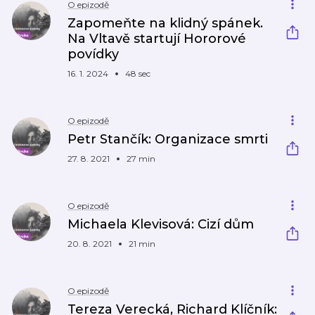
O epizodě
Zapomeňte na klidný spánek.
Na Vltavě startují Hororové
povídky
16. 1. 2024
48 sec
O epizodě
Petr Stančík: Organizace smrti
27. 8. 2021
27 min
O epizodě
Michaela Klevisová: Cizí dům
20. 8. 2021
21 min
O epizodě
Tereza Verecká, Richard Klíčník: