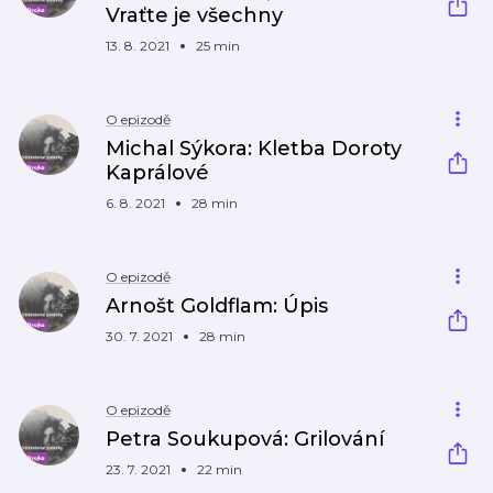
Vraťte je všechny
13. 8. 2021
25 min
O epizodě
Michal Sýkora: Kletba Doroty
Kaprálové
6. 8. 2021
28 min
O epizodě
Arnošt Goldflam: Úpis
30. 7. 2021
28 min
O epizodě
Petra Soukupová: Grilování
23. 7. 2021
22 min