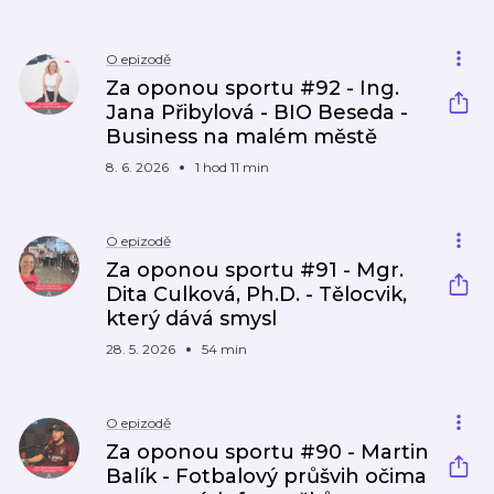
O epizodě
Za oponou sportu #92 - Ing.
Jana Přibylová - BIO Beseda -
Business na malém městě
8. 6. 2026
1 hod 11 min
O epizodě
Za oponou sportu #91 - Mgr.
Dita Culková, Ph.D. - Tělocvik,
který dává smysl
28. 5. 2026
54 min
O epizodě
Za oponou sportu #90 - Martin
Balík - Fotbalový průšvih očima