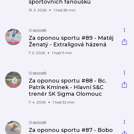
sportovních fanoušků
13. 5. 2026
1 hod 28 min
O epizodě
Za oponou sportu #89 - Matěj
Ženatý - Extraligová házená
7. 5. 2026
1 hod 11 min
O epizodě
Za oponou sportu #88 - Bc.
Patrik Kmínek - Hlavní S&C
trenér SK Sigma Olomouc
7. 4. 2026
1 hod 32 min
O epizodě
Za oponou sportu #87 - Bobo