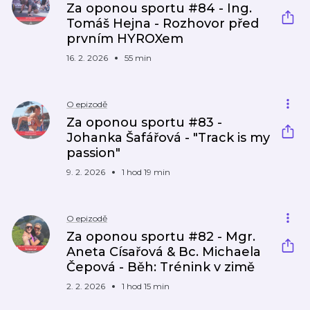
Za oponou sportu #84 - Ing.
Tomáš Hejna - Rozhovor před
prvním HYROXem
16. 2. 2026
55 min
O epizodě
Za oponou sportu #83 -
Johanka Šafářová - "Track is my
passion"
9. 2. 2026
1 hod 19 min
O epizodě
Za oponou sportu #82 - Mgr.
Aneta Císařová & Bc. Michaela
Čepová - Běh: Trénink v zimě
2. 2. 2026
1 hod 15 min