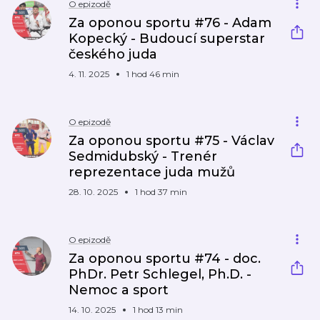
O epizodě
Za oponou sportu #76 - Adam
Kopecký - Budoucí superstar
českého juda
4. 11. 2025
1 hod 46 min
O epizodě
Za oponou sportu #75 - Václav
Sedmidubský - Trenér
reprezentace juda mužů
28. 10. 2025
1 hod 37 min
O epizodě
Za oponou sportu #74 - doc.
PhDr. Petr Schlegel, Ph.D. -
Nemoc a sport
14. 10. 2025
1 hod 13 min