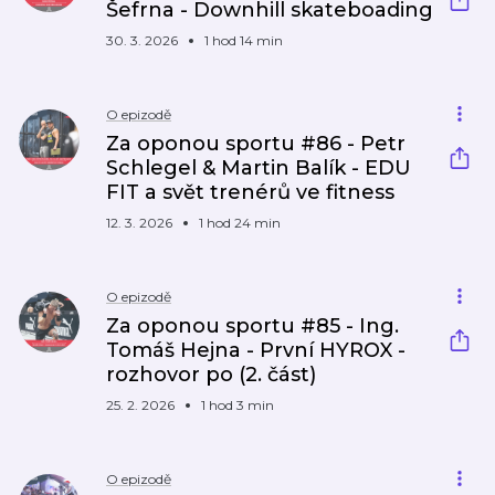
Šefrna - Downhill skateboading
30. 3. 2026
1 hod 14 min
O epizodě
Za oponou sportu #86 - Petr
Schlegel & Martin Balík - EDU
FIT a svět trenérů ve fitness
12. 3. 2026
1 hod 24 min
O epizodě
Za oponou sportu #85 - Ing.
Tomáš Hejna - První HYROX -
rozhovor po (2. část)
25. 2. 2026
1 hod 3 min
O epizodě