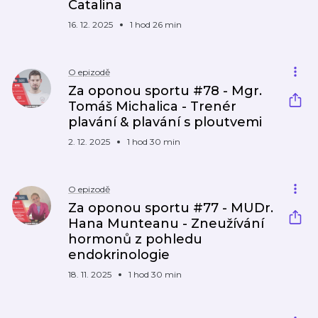
Catalina
16. 12. 2025
1 hod 26 min
O epizodě
Za oponou sportu #78 - Mgr.
Tomáš Michalica - Trenér
plavání & plavání s ploutvemi
2. 12. 2025
1 hod 30 min
O epizodě
Za oponou sportu #77 - MUDr.
Hana Munteanu - Zneužívání
hormonů z pohledu
endokrinologie
18. 11. 2025
1 hod 30 min