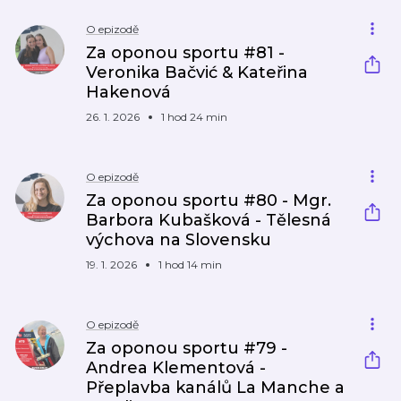
O epizodě
Za oponou sportu #81 -
Veronika Bačvić & Kateřina
Hakenová
26. 1. 2026
1 hod 24 min
O epizodě
Za oponou sportu #80 - Mgr.
Barbora Kubašková - Tělesná
výchova na Slovensku
19. 1. 2026
1 hod 14 min
O epizodě
Za oponou sportu #79 -
Andrea Klementová -
Přeplavba kanálů La Manche a