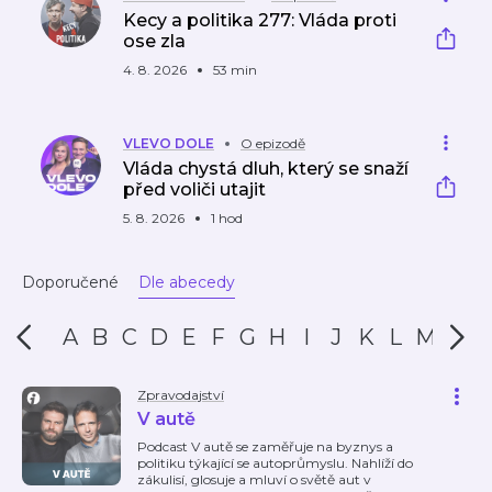
Kecy a politika 277: Vláda proti
ose zla
4. 8. 2026
53 min
VLEVO DOLE
O epizodě
Vláda chystá dluh, který se snaží
před voliči utajit
5. 8. 2026
1 hod
Doporučené
Dle abecedy
A
B
C
D
E
F
G
H
I
J
K
L
M
N
Zpravodajství
V autě
Podcast V autě se zaměřuje na byznys a
politiku týkající se autoprůmyslu. Nahlíží do
zákulisí, glosuje a mluví o světě aut v