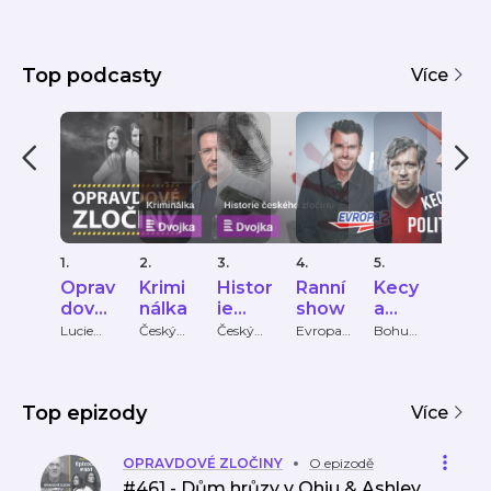
Top podcasty
Více
1.
2.
3.
4.
5.
6.
Oprav
Krimi
Histor
Ranní
Kecy
KRI
dové
nálka
ie
show
a
PŘÍ
zločin
české
politik
HY
Lucie
Český
Český
Evropa
Bohumil
Krimi
Bechynk
rozhlas
rozhlas
2
Pečinka,
Příbě
y
ho
a
ová
PETROS
zločin
MICHO
u
PULOS
Top epizody
Více
OPRAVDOVÉ ZLOČINY
O epizodě
#461 - Dům hrůzy v Ohiu & Ashley