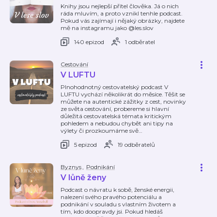
Knihy jsou nejlepší přítel člověka. Já o nich
ráda mluvím, a proto vznikl tenhle podcast.
Pokud vás zajímají i nějaký obrázky, najdete
mě na instagramu jako @les.slov
140 epizod
1 odběratel
Cestování
V LUFTU
Plnohodnotný cestovatelský podcast V
LUFTU vychází několikrát do měsíce. Těšit se
můžete na autentické zážitky z cest, novinky
ze světa cestování, probereme si hlavní
důležitá cestovatelská témata kritickým
pohledem a nebudou chybět ani tipy na
výlety či prozkoumáme svě
…
5 epizod
19 odběratelů
Byznys
,
Podnikání
V lůně ženy
Podcast o návratu k sobě, ženské energii,
nalezení svého pravého potenciálu a
podnikání v souladu s vlastním životem a
tím, kdo doopravdy jsi. Pokud hledáš