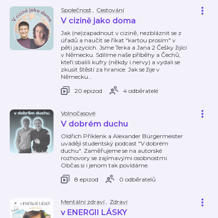
Společnost
,
Cestování
V cizině jako doma
Jak (ne)zapadnout v cizině, nezbláznit se z
úřadů a naučit se říkat "kartou prosím" v
pěti jazycích. Jsme Terka a Jana 2 Češky žijící
v Německu. Sdílíme naše příběhy a Čechů,
kteří sbalili kufry (někdy i nervy) a vydali se
zkusit štěstí za hranice. Jak se žije v
Německu
…
20 epizod
4 odběratelé
Volnočasové
V dobrém duchu
Oldřich Příklenk a Alexander Bürgermeister
uvádějí studentský podcast "V dobrém
duchu". Zaměřujeme se na autorské
rozhovory se zajímavými osobnostmi.
Občas si i jenom tak povídáme.
8 epizod
0 odběratelů
Mentální zdraví
,
Zdraví
v ENERGII LÁSKY