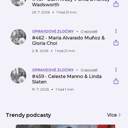
Wadsworth
26. 7. 2026
1 hod 21 min
OPRAVDOVÉ ZLOČINY
O epizodě
#462 - María Alvarado Muñoz &
Gloria Choi
2. 8. 2026
1 hod 21 min
OPRAVDOVÉ ZLOČINY
O epizodě
#459 - Celeste Manno & Linda
Slaten
19. 7. 2026
1 hod 1 min
Trendy podcasty
Více