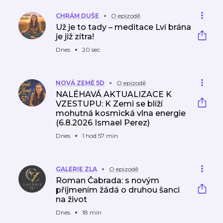
eři
CHRÁM DUŠE
O epizodě
Už je to tady – meditace Lví brána
je již zítra!
Dnes
20 sec
NOVÁ ZEMĚ 5D
O epizodě
NALÉHAVÁ AKTUALIZACE K
VZESTUPU: K Zemi se blíží
mohutná kosmická vlna energie
(6.8.2026 Ismael Perez)
Dnes
1 hod 57 min
GALERIE ZLA
O epizodě
Roman Čabrada: s novým
příjmením žádá o druhou šanci
na život
Dnes
18 min