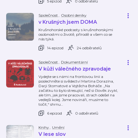
5 epizod
0 odběratelů
Společnost
,
Osobní deníky
v Krušných jsem DOMA
Krušnohorské podcasty s krušnohorskými
osobnostmi o životě, přírodě a všem co se
nás týká.
14 epizod
24 odběratelů
Společnost
,
Dokumentární
V kůži válečného zpravodaje
Vydejte se s námi na frontovou linii a
poslechněte si svědectví Martina Dorazína,
Darji Stomatové a Vojtěcha Boháče. „Na
začátku to bylo stresující, než si člověk zvykl,
ale tím, jak jsme pracovali, strach odešel na
vedlejší kolej. Jsme novináři, musíme to
točit,“ shrnu
…
6 epizod
0 odběratelů
Knihy
,
Umění
V lese slov