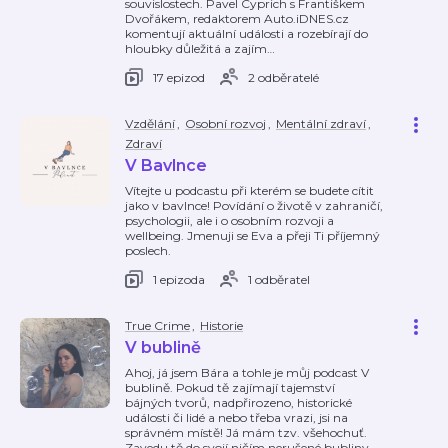
souvislostech. Pavel Cyprich s Františkem
Dvořákem, redaktorem Auto.iDNES.cz
komentují aktuální události a rozebírají do
hloubky důležitá a zajím
…
17 epizod
2 odběratelé
Vzdělání
,
Osobní rozvoj
,
Mentální zdraví
,
Zdraví
V Bavlnce
Vítejte u podcastu při kterém se budete cítit
jako v bavlnce! Povídání o životě v zahraničí,
psychologii, ale i o osobním rozvoji a
wellbeing. Jmenuji se Eva a přeji Ti příjemný
poslech.
1 epizoda
1 odběratel
True Crime
,
Historie
V bublině
Ahoj, já jsem Bára a tohle je můj podcast V
bublině. Pokud tě zajímají tajemství
bájných tvorů, nadpřirozeno, historické
události či lidé a nebo třeba vrazi, jsi na
správném místě! Já mám tzv. všehochuť.
Zavedu tě do svojí ničím nerušené bubliny,