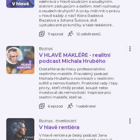
odehrává v hlavě soudcům a soudkyním,
státním zástupcům a dalším, kteří rozhodují
o osudech druhých? A co by měl mít o právu
v hlavě každý z nás? Klára Radilová
Bazalová a Johana Šulcová, dvě
vystudované právničky a také redaktork
…
11 epizod
12 odběratelů
Byznys
V HLAVĚ MAKLÉŘE - realitní
podcast Michala Hrubého
Dostaňte se do hlavy profesionálního
realitního makléře. Pravidelný podcast
Michala Hrubého o novinkách v realitním
světě a nemovitostech. Praktické rady i tipy
pro ty, kteří chtějí prodat, koupit nebo
investovat do nemovitostí. Inspirace pro
realitní makléře, kteří se
…
6 epizod
1 odběratel
Byznys
,
Investování
V hlavě rentiéra
V hlavě rentiéra je český podcast Jana
Steiningera o investování, rentě a správě