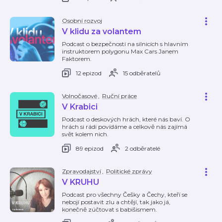
Osobní rozvoj
V klidu za volantem
Podcast o bezpečnosti na silnicích s hlavním
instruktorem polygonu Max Cars Janem
Faktorem.
12 epizod
15 odběratelů
Volnočasové
,
Ruční práce
V Krabici
Podcast o deskových hrách, které nás baví. O
hrách si rádi povídáme a celkově nás zajímá
svět kolem nich.
89 epizod
2 odběratelé
Zpravodajství
,
Politické zprávy
V KRUHU
Podcast pro všechny Češky a Čechy, kteří se
nebojí postavit zlu a chtějí, tak jako já,
konečně zúčtovat s babišismem.