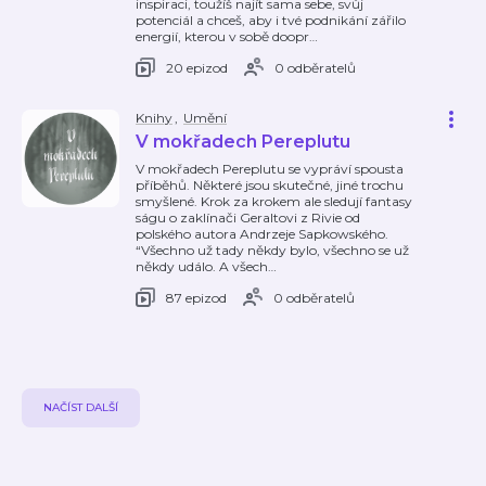
inspiraci, toužíš najít sama sebe, svůj
potenciál a chceš, aby i tvé podnikání zářilo
energií, kterou v sobě doopr
…
20 epizod
0 odběratelů
Knihy
,
Umění
V mokřadech Pereplutu
V mokřadech Pereplutu se vypráví spousta
příběhů. Některé jsou skutečné, jiné trochu
smyšlené. Krok za krokem ale sledují fantasy
ságu o zaklínači Geraltovi z Rivie od
polského autora Andrzeje Sapkowského.
“Všechno už tady někdy bylo, všechno se už
někdy událo. A všech
…
87 epizod
0 odběratelů
NAČÍST DALŠÍ