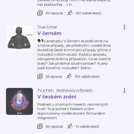
tak poslouchej... :) In
…
30 epizod
150 odběratelů
True Crime
V černém
🗣️🎙️V podcastu V černém se podíváme na
známe případy, ale především rozebíráme
skutečné české kriminální případy přímo z
rozsudků našich soudů. Každou epizodu
věnujeme dvěma případům: Co se vlastně
stalo? Jak probíhal soudní proces? A jaký
padl konečný rozsudek? Jedno
…
35 epizod
199 odběratelů
TV a Film
,
Rozhovory o filmech
V českém znění
Podcast o známých hlasech, neznámých
tváří. To je pořad V českém znění
doprovázený moderátorem Richardem
Wágnerem.
60 epizod
14 odběratelů