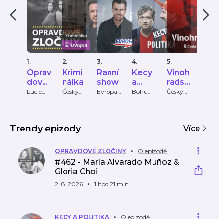
1.
2.
3.
4.
5.
6.
Oprav
Krimi
Ranní
Kecy
Vinoh
Hist
dové
nálka
show
a
radsk
ie
zločin
politik
á 12
čes
Lucie
Český
Evropa
Bohumil
Český
Český
Bechynk
rozhlas
2
Pečinka,
rozhlas
rozhl
y
a
ho
ová
PETROS
zloč
MICHO
u
PULOS
Trendy epizody
Více
OPRAVDOVÉ ZLOČINY
O epizodě
#462 - María Alvarado Muñoz &
Gloria Choi
2. 8. 2026
1 hod 21 min
KECY A POLITIKA
O epizodě