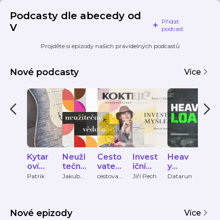
Podcasty dle abecedy od
Přidat
V
podcast
Projděte si epizody našich pravidelných podcastů
Nové podcasty
Více
Kytar
Neuži
Cesto
Invest
Heav
Wh
oví
tečné
vatels
iční
y
dan
veliká
vědo
ký
myšle
Load
e
Patrik
Jakub
cestovat
Jiří Pech
Datarun
Tanec
Tylčer
elsky-
Praha
ni
mosti
podc
nky
spe
podcast
ČRo
ast
Pech
s
Vltav
&
Nové epizody
Partn
Více