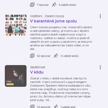
7 epizod
5 odběratelů
Vzdělání
,
Osobní rozvoj
V karanténě jsme spolu
Cílem tohoto projektu nás, misionářů oblátů
a celé oblátské rodiny, je trochu se v letošní
obtížné postní době nadechnout a být si
nablízku. Udělat si radost, možná si postně
odepřít strach a spolu s ostatními, se kterými
se letos asi nebudeme tak často vídat, si na
dál
…
32 epizod
0 odběratelů
Společnost
V klidu
Zůstat v klidu v době covidové, kdo by to
nechtěl. V sérii rozhovorů s psychologem
Daliborem Špokem řešíme každodenní věci,
které nás znejišťují, rozčilují nebo si s nimi
nevíme rady. Probíráme mezilidské vztahy,
práci i to, že toho všeho už máme tak nějak
plné zuby. Vš
…
22 epizod
1 odběratel