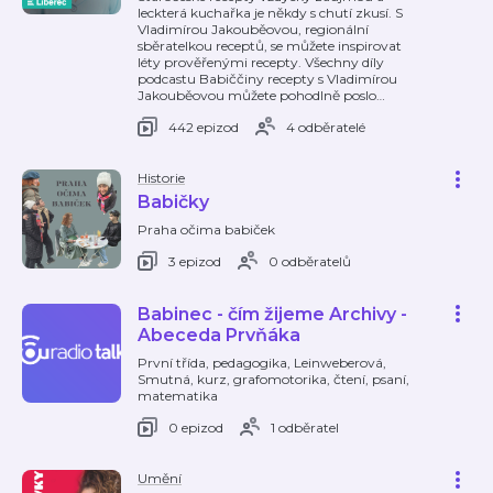
leckterá kuchařka je někdy s chutí zkusí. S
Vladimírou Jakouběovou, regionální
sběratelkou receptů, se můžete inspirovat
léty prověřenými recepty. Všechny díly
podcastu Babiččiny recepty s Vladimírou
Jakouběovou můžete pohodlně poslo
…
442 epizod
4 odběratelé
Historie
Babičky
Praha očima babiček
3 epizod
0 odběratelů
Babinec - čím žijeme Archivy -
Abeceda Prvňáka
První třída, pedagogika, Leinweberová,
Smutná, kurz, grafomotorika, čtení, psaní,
matematika
0 epizod
1 odběratel
Umění