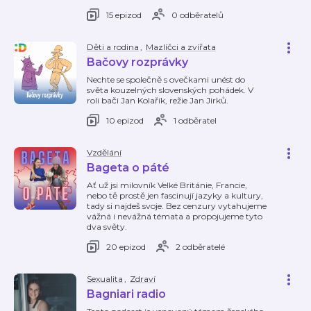
15 epizod
0 odběratelů
Děti a rodina
,
Mazlíčci a zvířata
Bačovy rozprávky
Nechte se společně s ovečkami unést do
světa kouzelných slovenských pohádek. V
roli bači Jan Kolařík, režie Jan Jirků.
10 epizod
1 odběratel
Vzdělání
Bageta o páté
Ať už jsi milovník Velké Británie, Francie,
nebo tě prostě jen fascinují jazyky a kultury,
tady si najdeš svoje. Bez cenzury vytahujeme
vážná i nevážná témata a propojujeme tyto
dva světy.
20 epizod
2 odběratelé
Sexualita
,
Zdraví
Bagniari radio