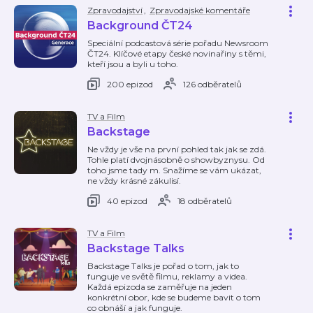
Zpravodajství
,
Zpravodajské komentáře
Background ČT24
Speciální podcastová série pořadu Newsroom
ČT24. Klíčové etapy české novinařiny s těmi,
kteří jsou a byli u toho.
200 epizod
126 odběratelů
TV a Film
Backstage
Ne vždy je vše na první pohled tak jak se zdá.
Tohle platí dvojnásobně o showbyznysu. Od
toho jsme tady m. Snažíme se vám ukázat,
ne vždy krásné zákulisí.
40 epizod
18 odběratelů
TV a Film
Backstage Talks
Backstage Talks je pořad o tom, jak to
funguje ve světě filmu, reklamy a videa.
Každá epizoda se zaměřuje na jeden
konkrétní obor, kde se budeme bavit o tom
co obnáší a jak funguje.