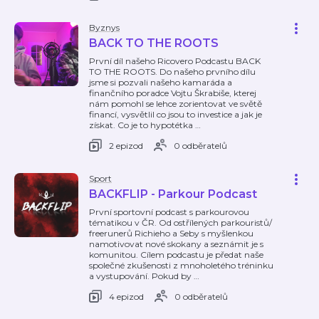
Byznys
BACK TO THE ROOTS
První díl našeho Ricovero Podcastu BACK
TO THE ROOTS. Do našeho prvního dílu
jsme si pozvali našeho kamaráda a
finančního poradce Vojtu Škrabiše, kterej
nám pomohl se lehce zorientovat ve světě
financí, vysvětlil co jsou to investice a jak je
získat. Co je to hypotétka
…
2 epizod
0 odběratelů
Sport
BACKFLIP - Parkour Podcast
První sportovní podcast s parkourovou
tématikou v ČR. Od ostřílených parkouristů/
freerunerů Richieho a Seby s myšlenkou
namotivovat nové skokany a seznámit je s
komunitou. Cílem podcastu je předat naše
společné zkušenosti z mnoholetého tréninku
a vystupování. Pokud by
…
4 epizod
0 odběratelů