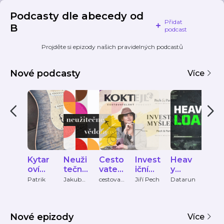
Podcasty dle abecedy od
Přidat
B
podcast
Projděte si epizody našich pravidelných podcastů
Nové podcasty
Více
Kytar
Neuži
Cesto
Invest
Heav
Wh
oví
tečné
vatels
iční
y
dan
veliká
vědo
ký
myšle
Load
e
Patrik
Jakub
cestovat
Jiří Pech
Datarun
Tanec
Tylčer
elsky-
Praha
ni
mosti
podc
nky
spe
podcast
ČRo
ast
Pech
s
Vltav
&
Nové epizody
Partn
Více