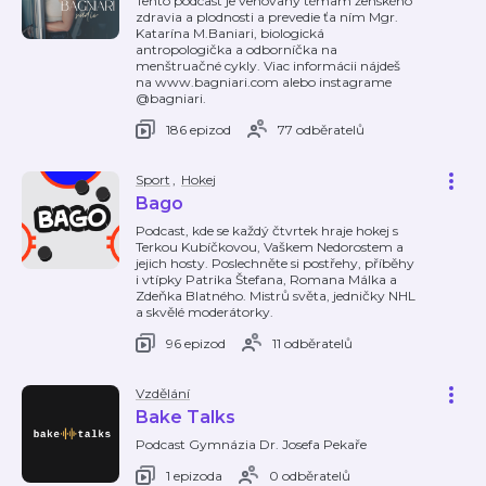
Tento podcast je venovaný témam ženského
zdravia a plodnosti a prevedie ťa ním Mgr.
Katarína M.Baniari, biologická
antropologička a odborníčka na
menštruačné cykly. Viac informácii nájdeš
na www.bagniari.com alebo instagrame
@bagniari.
186 epizod
77 odběratelů
Sport
,
Hokej
Bago
Podcast, kde se každý čtvrtek hraje hokej s
Terkou Kubíčkovou, Vaškem Nedorostem a
jejich hosty. Poslechněte si postřehy, příběhy
i vtípky Patrika Štefana, Romana Málka a
Zdeňka Blatného. Mistrů světa, jedničky NHL
a skvělé moderátorky.
96 epizod
11 odběratelů
Vzdělání
Bake Talks
Podcast Gymnázia Dr. Josefa Pekaře
1 epizoda
0 odběratelů