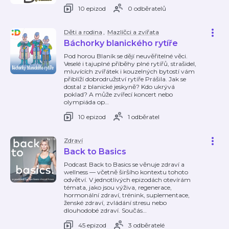
10 epizod
0 odběratelů
Děti a rodina
,
Mazlíčci a zvířata
Báchorky blanického rytíře
Pod horou Blaník se dějí neuvěřitelné věci.
Veselé i tajuplné příběhy plné rytířů, strašidel,
mluvících zvířátek i kouzelných bytostí vám
přiblíží dobrodružství rytíře Prášila. Jak se
dostal z blanické jeskyně? Kdo ukrývá
poklad? A může zvířecí koncert nebo
olympiáda op
…
10 epizod
1 odběratel
Zdraví
Back to Basics
Podcast Back to Basics se věnuje zdraví a
wellness — včetně širšího kontextu tohoto
odvětví. V jednotlivých epizodách otevírám
témata, jako jsou výživa, regenerace,
hormonální zdraví, trénink, suplementace,
ženské zdraví, zvládání stresu nebo
dlouhodobé zdraví. Součás
…
45 epizod
3 odběratelé