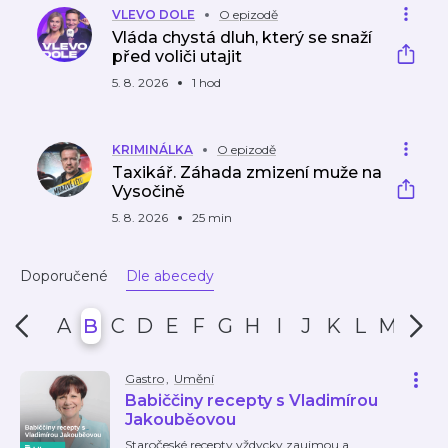
VLEVO DOLE
O epizodě
Vláda chystá dluh, který se snaží
před voliči utajit
5. 8. 2026
1 hod
KRIMINÁLKA
O epizodě
Taxikář. Záhada zmizení muže na
Vysočině
5. 8. 2026
25 min
Doporučené
Dle abecedy
A
B
C
D
E
F
G
H
I
J
K
L
M
N
Gastro
,
Umění
Babiččiny recepty s Vladimírou
Jakouběovou
Staročeské recepty vždycky zaujmou a