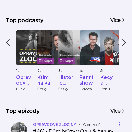
Top podcasty
Více
1.
2.
3.
4.
5.
6.
Oprav
Krimi
Histor
Ranní
Kecy
KRI
dové
nálka
ie
show
a
PŘÍ
zločin
české
politik
HY
Lucie
Český
Český
Evropa
Bohumil
Krimi
Bechynk
rozhlas
rozhlas
2
Pečinka,
Příbě
y
ho
a
ová
PETROS
zločin
MICHO
u
PULOS
Top epizody
Více
OPRAVDOVÉ ZLOČINY
O epizodě
#461 - Dům hrůzy v Ohiu & Ashley