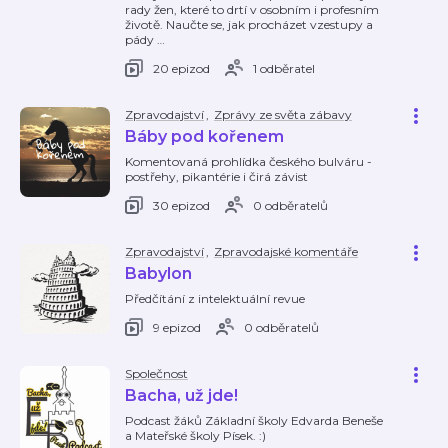
rady žen, které to drtí v osobním i profesním
životě. Naučte se, jak procházet vzestupy a
pády
…
20 epizod
1 odběratel
Zpravodajství
,
Zprávy ze světa zábavy
Báby pod kořenem
Komentovaná prohlídka českého bulváru -
postřehy, pikantérie i čirá závist
30 epizod
0 odběratelů
Zpravodajství
,
Zpravodajské komentáře
Babylon
Předčítání z intelektuální revue
9 epizod
0 odběratelů
Společnost
Bacha, už jde!
Podcast žáků Základní školy Edvarda Beneše
a Mateřské školy Písek. :)