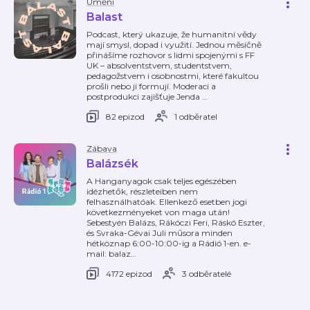
Umění
Balast
Podcast, který ukazuje, že humanitní vědy
mají smysl, dopad i využití. Jednou měsíčně
přinášíme rozhovor s lidmi spojenými s FF
UK – absolventstvem, studentstvem,
pedagožstvem i osobnostmi, které fakultou
prošli nebo ji formují. Moderaci a
postprodukci zajišťuje Jenda
…
82 epizod
1 odběratel
Zábava
Balázsék
A Hanganyagok csak teljes egészében
idézhetők, részleteiben nem
felhasználhatóak. Ellenkező esetben jogi
következményeket von maga után!
Sebestyén Balázs, Rákóczi Feri, Ráskó Eszter,
és Svraka-Gévai Juli műsora minden
hétköznap 6:00-10:00-ig a Rádió 1-en. e-
mail: balaz
…
4172 epizod
3 odběratelé