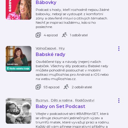
Bábovky
Podcast s hosty, kteří rozhodně nejsou žádné
bábovky, nebojí se vystoupit z komfortní
zóny a otevřeně mluví o citlivých tématech.
Nechť je inspirací každému, kdo si ho
poslechne.
4 epizod
1 odběratel
Volnočasové
,
Hry
Babské rady
Osvědčené tipy a návody (nejen) našich
babiček. Všechny díly podcastu Babské rady
můžete pohodlně poslouchat v mobilní
aplikaci mujRozhlas pro Android a iOS nebo
na webu mujRozhlas.cz.
93 epizod
2 odběratelé
Byznys
,
Děti a rodina
,
Rodičovství
Baby on Set Podcast
Vítejte v podcastové sérii #BABYonSET, která
se věnuje zkoumání jedinečných výzev a
triumfů matek, které vyvažují práci a rodinu.
Každý díl vám přinese inspirativní příběhy a