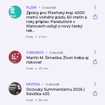
eři
PLZEŇ
O epizodě
Zprávy pro Plzeňský kraj: 4000
metrů volného pádu, 60 vteřin a
roky příprav. Parašutisté v
Klatovech usilují o nový český
rek…
Dnes
2 min
V REDAKCII
O epizodě
Martin M. Šimečka: Život treba aj
riskovať
Dnes
47 min
KÁVIČKA
O epizodě
Dozvuky Summerslamu 2026 |
Kávička 405
Dnes
59 min