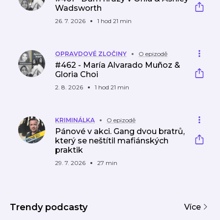
Wadsworth
26. 7. 2026
1 hod 21 min
OPRAVDOVÉ ZLOČINY
O epizodě
#462 - María Alvarado Muñoz &
Gloria Choi
2. 8. 2026
1 hod 21 min
KRIMINÁLKA
O epizodě
Pánové v akci. Gang dvou bratrů,
který se neštítil mafiánských
praktik
29. 7. 2026
27 min
Trendy podcasty
Více