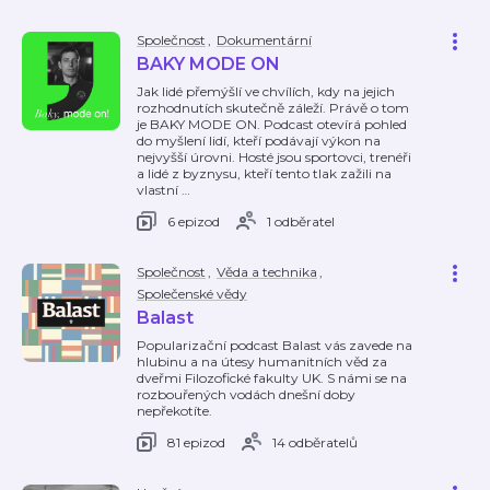
Společnost
,
Dokumentární
BAKY MODE ON
Jak lidé přemýšlí ve chvílích, kdy na jejich
rozhodnutích skutečně záleží. Právě o tom
je BAKY MODE ON. Podcast otevírá pohled
do myšlení lidí, kteří podávají výkon na
nejvyšší úrovni. Hosté jsou sportovci, trenéři
a lidé z byznysu, kteří tento tlak zažili na
vlastní
…
6 epizod
1 odběratel
Společnost
,
Věda a technika
,
Společenské vědy
Balast
Popularizační podcast Balast vás zavede na
hlubinu a na útesy humanitních věd za
dveřmi Filozofické fakulty UK. S námi se na
rozbouřených vodách dnešní doby
nepřekotíte.
81 epizod
14 odběratelů