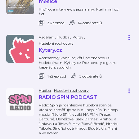
měsíce
Profilová interview s jazzmany, kteří mají co
říct
36 epizod
14 odběratelů
Vzdělání
,
Hudba
,
Kurzy
,
Hudební rozhovory
Kytary.cz
Podcastový kanál největšího obchodu s
hudebninami Kytary.cz Rozhovory o gearu,
kapelách, studiích.
142 epizod
5 odběratelů
Hudba
,
Hudební rozhovory
RADIO SPIN PODCAST
Rádio Spin je rozhlasová hudební stanice,
která se zaměřuje na hip - hop, r´n´b a pop
music. Rádio SPIN vysílá NA FM v Praze,
Berouně, Benešově, úsek D1 mezi Prahou a
Jihlavou a Jihlavě, Havlíčkově Brodě, Hradci,
Táboře, Jindřichově Hradci, Budějcích, Plzni
a ve Warec
…