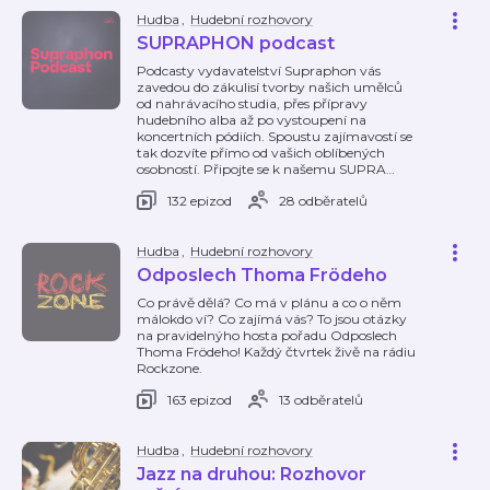
Hudba
,
Hudební rozhovory
SUPRAPHON podcast
Podcasty vydavatelství Supraphon vás
zavedou do zákulisí tvorby našich umělců
od nahrávacího studia, přes přípravy
hudebního alba až po vystoupení na
koncertních pódiích. Spoustu zajímavostí se
tak dozvíte přímo od vašich oblíbených
osobností. Připojte se k našemu SUPRA
…
132 epizod
28 odběratelů
Hudba
,
Hudební rozhovory
Odposlech Thoma Frödeho
Co právě dělá? Co má v plánu a co o něm
málokdo ví? Co zajímá vás? To jsou otázky
na pravidelnýho hosta pořadu Odposlech
Thoma Frödeho! Každý čtvrtek živě na rádiu
Rockzone.
163 epizod
13 odběratelů
Hudba
,
Hudební rozhovory
Jazz na druhou: Rozhovor