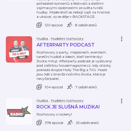
pořadateli koncertů a festivalů a dalšími
zajímavými osobnostmi ze světa tvrdší
hudby. Moderátoři se nebojí zajít za hranice
a ukázat, co se děje v BACKSTAGE
…
120 epizod
8 odběratelů
Hudba
,
Hudební rozhovory
AFTERPARTY PODCAST
Rozhovory o party, mejdanech, eventech,
taneční hudbě a lidech, kteří tenhle styl
života milují. Afterparty podcast je vydávaný
pod záštitou housemagazine.cz, kdy otázky
pokládá dvojice Holly The Big a TiGi. Hosté
jsou lidé z branže nočního života, která je
nevyčerpatel
…
104 epizod
7 odběratelů
Hudba
,
Hudební rozhovory
ROCK JE SLUŠNÁ MUZIKA!
Rozhovory s rockery!
378 epizod
25 odběratelů