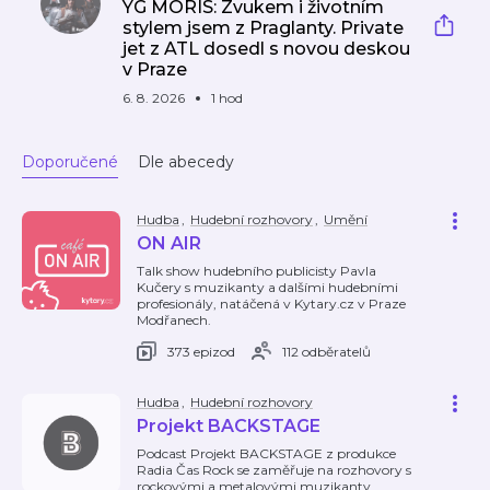
YG MORIS: Zvukem i životním
stylem jsem z Praglanty. Private
jet z ATL dosedl s novou deskou
v Praze
6. 8. 2026
1 hod
Doporučené
Dle abecedy
Hudba
,
Hudební rozhovory
,
Umění
ON AIR
Talk show hudebního publicisty Pavla
Kučery s muzikanty a dalšími hudebními
profesionály, natáčená v Kytary.cz v Praze
Modřanech.
373 epizod
112 odběratelů
Hudba
,
Hudební rozhovory
Projekt BACKSTAGE
Podcast Projekt BACKSTAGE z produkce
Radia Čas Rock se zaměřuje na rozhovory s
rockovými a metalovými muzikanty,