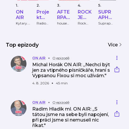
1.
2.
3.
4.
5.
6.
ON
Proje
AFTE
ROCK
SUPR
Od
AIR
kt
RPAR
JE
APHO
sle
BACK
TY
SLUŠ
N
Th
Kytary.c
Radio
housem
Rock
Supraph
Rock
z
Čas
agazine.
Rádio
online.cz
e 105,
STAG
PODC
NÁ
podc
a
Rock
cz
E
AST
MUZI
ast
Frö
KA!
ho
Top epizody
Více
ON AIR
O epizodě
Michal Horák ON AIR: „Nechci být
jen za vtipného písničkáře, hraní s
Vypsanou Fixou si moc užívám."
4. 8. 2026
45 min
ON AIR
O epizodě
Radim Hladík ml. ON AIR: „S
tátou jsme na sebe byli napojení,
při práci jsme si nemuseli nic
říkat."