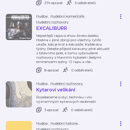
274 epizod
5 odběratelů
Hudba
,
Hudební komentáře
,
Hudební rozhovory
EXCALIBURR
Nejostřejší rapová show široko daleko.
Hodina v plné zbroji pro všechny rytíře
ukáže, kdo je král a kdo páže. Každé dva
týdny čekejte příjezd karavany plné aktualit
z bitevního pole, k tomu vybroušené
rozhovory s hlavními hybateli i šedými
eminencemi scény. O rapu a vše
…
8 epizod
0 odběratelů
Hudba
,
Hudební rozhovory
Kytaroví velikáni
Rozebereme si styl, techniku i vliv
významných kytarových osobností.
3 epizod
0 odběratelů
Hudba
,
Hudební historie
,
Hudební rozhovory