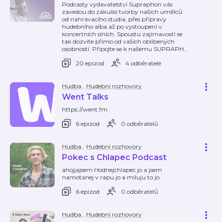
Podcasty vydavatelství Supraphon vás
zavedou do zákulisí tvorby našich umělců
od nahrávacího studia, přes přípravy
hudebního alba až po vystoupení v
koncertních síních. Spoustu zajímavostí se
tak dozvíte přímo od vašich oblíbených
osobností. Připojte se k našemu SUPRAPH
…
20 epizod
4 odběratelé
Hudba
,
Hudební rozhovory
Went Talks
https://went.fm
6 epizod
0 odběratelů
Hudba
,
Hudební rozhovory
Pokec s Chlapec Podcast
ahojjajsem Hodnejchlapec jo a jsem
namotanej v rapu jo a miluju to jo
6 epizod
0 odběratelů
Hudba
,
Hudební rozhovory