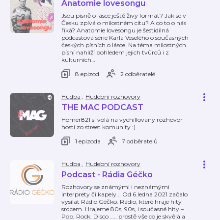
Anatomie lovesongu
Jsou písně o lásce ještě živý formát? Jak se v
Česku zpívá o milostném citu? A co to o nás
říká? Anatomie lovesongu je šestidílná
podcastová série Karla Veselého o současných
českých písních o lásce. Na téma milostných
písní nahlíží pohledem jejich tvůrců i z
kulturních
…
8 epizod
2 odběratelé
Hudba
,
Hudební rozhovory
THE MAC PODCAST
Homer821 si volá na vychillovany rozhovor
hostí zo street komunity :)
1 epizoda
7 odběratelů
Hudba
,
Hudební rozhovory
Podcast - Rádia Géčko
Rozhovory se známými i neznámými
interprety či kapely... Od 6.ledna 2021 začalo
vysílat Rádio Géčko. Rádio, které hraje hity
srdcem. Hrajeme 80s, 90s, i současné hity –
Pop, Rock, Disco ….. prostě vše co je skvělá a