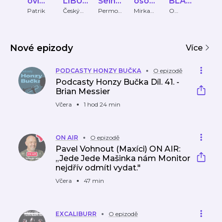
oví
LIBUR
Šeine
osob
BLAC
Teb
veliká
R
rovy
ní
K
chvá
Patrik
Český
Permoní
Mirka
O
Círke
rozhlas
k Choir
Časarov
BLACK
bratr
ni
notu
TALK
m
Karviná
á
Nové epizody
Více
PODCASTY HONZY BUČKA
O epizodě
Podcasty Honzy Bučka Díl. 41. -
Brian Messier
Včera
1 hod 24 min
ON AIR
O epizodě
Pavel Vohnout (Maxíci) ON AIR:
„Jede Jede Mašinka nám Monitor
nejdřív odmítl vydat."
Včera
47 min
EXCALIBURR
O epizodě