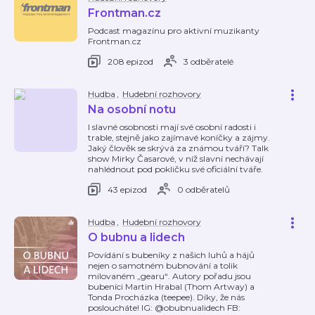
Frontman.cz
Podcast magazínu pro aktivní muzikanty
Frontman.cz
208 epizod
3 odběratelé
Hudba
,
Hudební rozhovory
Na osobní notu
I slavné osobnosti mají své osobní radosti i
trable, stejně jako zajímavé koníčky a zájmy.
Jaký člověk se skrývá za známou tváří? Talk
show Mirky Časarové, v níž slavní nechávají
nahlédnout pod pokličku své oficiální tváře.
43 epizod
0 odběratelů
Hudba
,
Hudební rozhovory
O bubnu a lidech
Povídání s bubeníky z našich luhů a hájů
nejen o samotném bubnování a tolik
milovaném „gearu“. Autory pořadu jsou
bubeníci Martin Hrabal (Thom Artway) a
Tonda Procházka (teepee). Díky, že nás
posloucháte! IG: @obubnualidech FB: