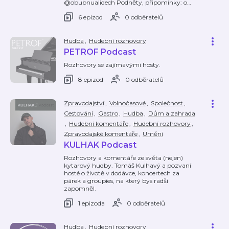
@obubnualidech Podněty, připomínky: o
…
6 epizod
0 odběratelů
Hudba
,
Hudební rozhovory
PETROF Podcast
Rozhovory se zajímavými hosty.
8 epizod
0 odběratelů
Zpravodajství
,
Volnočasové
,
Společnost
,
Cestování
,
Gastro
,
Hudba
,
Dům a zahrada
,
Hudební komentáře
,
Hudební rozhovory
,
Zpravodajské komentáře
,
Umění
KULHAK Podcast
Rozhovory a komentáře ze světa (nejen)
kytarový hudby. Tomáš Kulhavý a pozvaní
hosté o životě v dodávce, koncertech za
párek a groupies, na který bys radši
zapomněl.
1 epizoda
0 odběratelů
Hudba
,
Hudební rozhovory