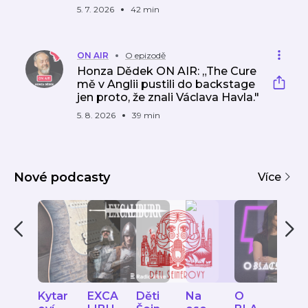
5. 7. 2026
42 min
ON AIR
O epizodě
Honza Dědek ON AIR: „The Cure
mě v Anglii pustili do backstage
jen proto, že znali Václava Havla."
5. 8. 2026
39 min
Nové podcasty
Více
Kytar
EXCA
Děti
Na
O
Ať