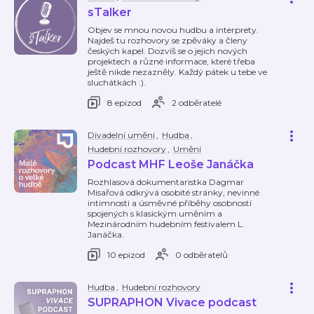
sTalker
Objev se mnou novou hudbu a interprety.
Najdeš tu rozhovory se zpěváky a členy
českých kapel. Dozvíš se o jejich nových
projektech a různé informace, které třeba
ještě nikde nezazněly. Každý pátek u tebe ve
sluchátkách :).
8 epizod
2 odběratelé
Divadelní umění
,
Hudba
,
Hudební rozhovory
,
Umění
Podcast MHF Leoše Janáčka
Rozhlasová dokumentaristka Dagmar
Misařová odkrývá osobité stránky, nevinné
intimnosti a úsměvné příběhy osobností
spojených s klasickým uměním a
Mezinárodním hudebním festivalem L.
Janáčka.
10 epizod
0 odběratelů
Hudba
,
Hudební rozhovory
SUPRAPHON Vivace podcast