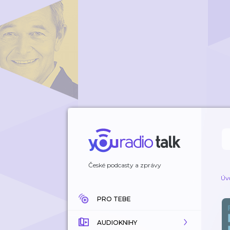
České podcasty a zprávy
Úv
PRO TEBE
AUDIOKNIHY