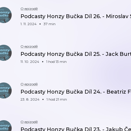
O epizodě
Podcasty Honzy Bučka Díl 26. - Miroslav
1. 11. 2024
37 min
O epizodě
Podcasty Honzy Bučka Díl 25. - Jack Bur
11. 10. 2024
1 hod 13 min
O epizodě
Podcasty Honzy Bučka Díl 24. - Beatriz
23. 8. 2024
1 hod 21 min
O epizodě
Podcasty Honzy Bučka Díl 23. - Jakub Č