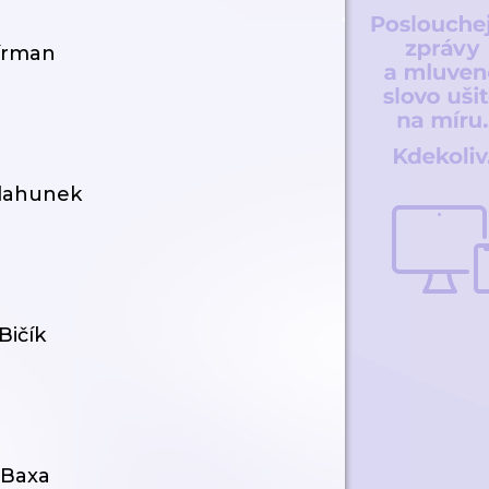
Círman
Blahunek
Bičík
 Baxa