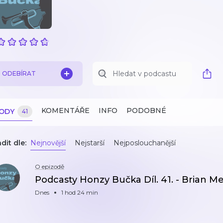
ODEBÍRAT
KOMENTÁŘE
INFO
PODOBNÉ
ZODY
41
dit dle:
Nejnovější
Nejstarší
Nejposlouchanější
O epizodě
Podcasty Honzy Bučka Díl. 41. - Brian Me
Dnes
1 hod 24 min