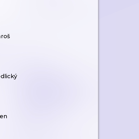
aroš
dlický
men