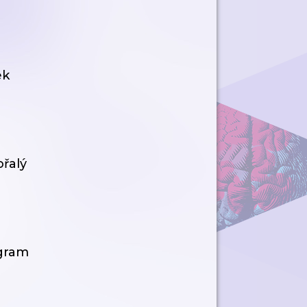
ek
ořalý
agram