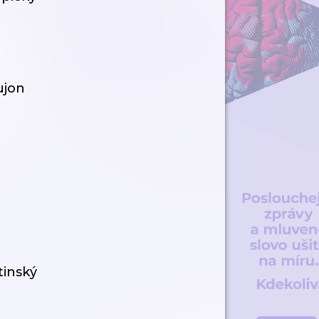
ujon
tinský