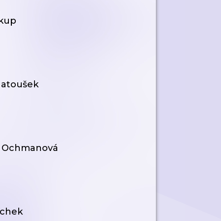
ukup
 Matoušek
na Ochmanová
achek