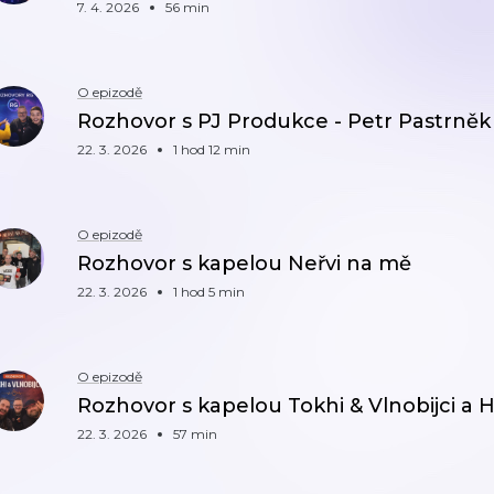
7. 4. 2026
56 min
O epizodě
Rozhovor s PJ Produkce - Petr Pastrněk
22. 3. 2026
1 hod 12 min
O epizodě
Rozhovor s kapelou Neřvi na mě
22. 3. 2026
1 hod 5 min
O epizodě
Rozhovor s kapelou Tokhi & Vlnobijci a 
22. 3. 2026
57 min