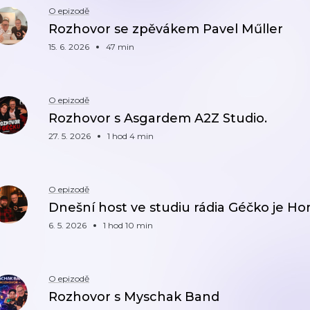
O epizodě
Rozhovor se zpěvákem Pavel Műller
15. 6. 2026
47 min
O epizodě
Rozhovor s Asgardem A2Z Studio.
27. 5. 2026
1 hod 4 min
O epizodě
Dnešní host ve studiu rádia Géčko je Ho
6. 5. 2026
1 hod 10 min
O epizodě
Rozhovor s Myschak Band