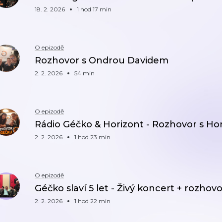
18. 2. 2026
1 hod 17 min
O epizodě
Rozhovor s Ondrou Davidem
2. 2. 2026
54 min
O epizodě
Rádio Géčko & Horizont - Rozhovor s H
2. 2. 2026
1 hod 23 min
O epizodě
Géčko slaví 5 let - Živý koncert + rozhovo
2. 2. 2026
1 hod 22 min