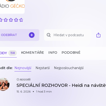
ODEBÍRAT
KOMENTÁŘE
INFO
PODOBNÉ
ZODY
158
dit dle:
Nejnovější
Nejstarší
Nejposlouchanější
O epizodě
SPECIÁLNÍ ROZHOVOR - Heidi na návštěv
15. 6. 2026
1 hod 3 min