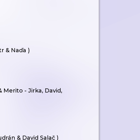
r & Naďa )
Merito - Jirka, David,
drán & David Salač )