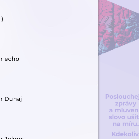
 )
or echo
or Duhaj