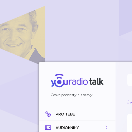
České podcasty a zprávy
Úv
PRO TEBE
AUDIOKNIHY