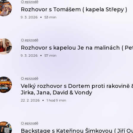
O epizodě
Rozhovor s Tomášem ( kapela Střepy )
9. 3. 2026
53 min
O epizodě
Rozhovor s kapelou Je na malinách ( Pet
9. 3. 2026
57 min
O epizodě
Velký rozhovor s Dortem proti rakovině & 
Jirka, Jana, David & Vondy
22. 2. 2026
1 hod 9 min
O epizodě
Backstage s Kateřinou Šimkovou ( Jiří Ou