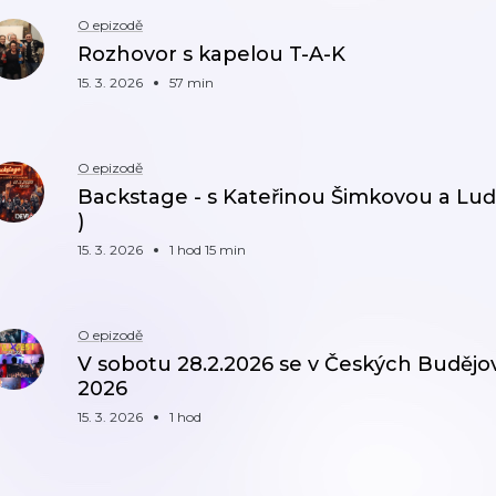
O epizodě
Rozhovor s kapelou T-A-K
15. 3. 2026
57 min
O epizodě
Backstage - s Kateřinou Šimkovou a L
)
15. 3. 2026
1 hod 15 min
O epizodě
V sobotu 28.2.2026 se v Českých Budějovic
2026
15. 3. 2026
1 hod