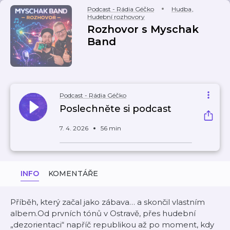
Podcast - Rádia Géčko
Hudba
,
Hudební rozhovory
Rozhovor s Myschak
Band
Podcast - Rádia Géčko
Poslechněte si podcast
7. 4. 2026
56 min
INFO
KOMENTÁŘE
Příběh, který začal jako zábava… a skončil vlastním
albem.Od prvních tónů v Ostravě, přes hudební
„dezorientaci“ napříč republikou až po moment, kdy