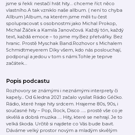
jsme si řekli: nestačí hrát hity… chceme říct něco
vlastního.A tak vzniklo naše allbum. ( není to chyba
Allbum )Album, na kterém jsme měli tu čest
spolupracovat s osobnostmi jako Michal Prokop,
Michal Žáček a Kamila Janovičová. Každý tón, každý
text, každá emoce – to jsme my.Bez přetvářky. Bez
hranic. Prostě Myschak Band.Rozhovor s Michalem
Schmidtmeyerem Díky všem, kdo nás poslouchají,
podporují a jedou v tom s námi.Tohle je teprve
začátek…
Popis podcastu
Rozhovory se známými i neznámými interprety či
kapely... Od 6.ledna 2021 začalo vysílat Rádio Géčko.
Rádio, které hraje hity srdcem. Hrajeme 80s, 90s, i
současné hity – Pop, Rock, Disco ….. prostě vše co je
skvělá a dobrá muzika …. Hity, které se nehrají. Je to
velká škoda. Určitě si najdete co Vás bude bavit.
Dáváme velký prostor novým a mladým skvělým