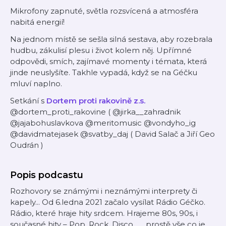
Mikrofony zapnuté, světla rozsvícená a atmosféra
nabitá energií!
Na jednom místě se sešla silná sestava, aby rozebrala
hudbu, zákulisí plesu i život kolem něj. Upřímné
odpovědi, smích, zajímavé momenty i témata, která
jinde neuslyšíte. Takhle vypadá, když se na Géčku
mluví naplno.
Setkání s
Dortem proti rakovině z.s.
@dortem_proti_rakovine ( @jirka__zahradnik
@jajabohuslavkova @meritomusic @vondyho_ig
@davidmatejasek @svatby_daj ( David Salač a Jiří Geo
Oudrán )
Popis podcastu
Rozhovory se známými i neznámými interprety či
kapely... Od 6.ledna 2021 začalo vysílat Rádio Géčko.
Rádio, které hraje hity srdcem. Hrajeme 80s, 90s, i
současné hity – Pop, Rock, Disco ….. prostě vše co je